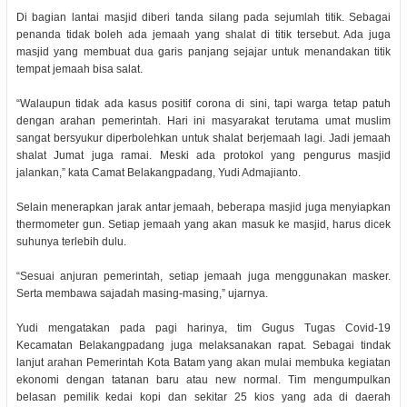
Di bagian lantai masjid diberi tanda silang pada sejumlah titik. Sebagai
penanda tidak boleh ada jemaah yang shalat di titik tersebut. Ada juga
masjid yang membuat dua garis panjang sejajar untuk menandakan titik
tempat jemaah bisa salat.
“Walaupun tidak ada kasus positif corona di sini, tapi warga tetap patuh
dengan arahan pemerintah. Hari ini masyarakat terutama umat muslim
sangat bersyukur diperbolehkan untuk shalat berjemaah lagi. Jadi jemaah
shalat Jumat juga ramai. Meski ada protokol yang pengurus masjid
jalankan,” kata Camat Belakangpadang, Yudi Admajianto.
Selain menerapkan jarak antar jemaah, beberapa masjid juga menyiapkan
thermometer gun. Setiap jemaah yang akan masuk ke masjid, harus dicek
suhunya terlebih dulu.
“Sesuai anjuran pemerintah, setiap jemaah juga menggunakan masker.
Serta membawa sajadah masing-masing,” ujarnya.
Yudi mengatakan pada pagi harinya, tim Gugus Tugas Covid-19
Kecamatan Belakangpadang juga melaksanakan rapat. Sebagai tindak
lanjut arahan Pemerintah Kota Batam yang akan mulai membuka kegiatan
ekonomi dengan tatanan baru atau new normal. Tim mengumpulkan
belasan pemilik kedai kopi dan sekitar 25 kios yang ada di daerah