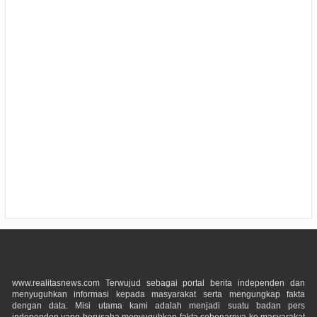
www.realitasnews.com Terwujud sebagai portal berita independen dan
menyuguhkan informasi kepada masyarakat serta mengungkap fakta
dengan data. Misi utama kami adalah menjadi suatu badan pers
independen yang berusaha menyuguhkan fakta sebenarnya ke masyarakat