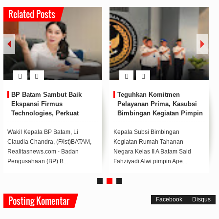
Related Posts
BP Batam Sambut Baik
Teguhkan Komitmen
Ekspansi Firmus
Pelayanan Prima, Kasubsi
Technologies, Perkuat
Bimbingan Kegiatan Pimpin
Posisi Batam sebagai Hub
Apel Pagi Rutan Batam
Infrastruktur AI Regional
Wakil Kepala BP Batam, Li
Kepala Subsi Bimbingan
Claudia Chandra, (F/Ist)BATAM,
Kegiatan Rumah Tahanan
Realitasnews.com - Badan
Negara Kelas II A Batam Said
Pengusahaan (BP) B...
Fahziyadi Alwi pimpin Ape...
Posting Komentar
Facebook
Disqus