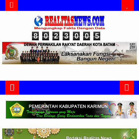
8
0
2
3
0
0
5