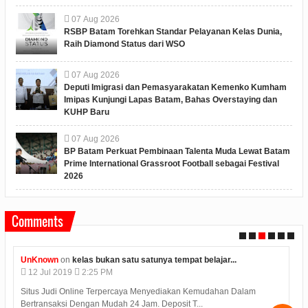
07
Aug
2026
RSBP Batam Torehkan Standar Pelayanan Kelas Dunia,
Raih Diamond Status dari WSO
07
Aug
2026
Deputi Imigrasi dan Pemasyarakatan Kemenko Kumham
Imipas Kunjungi Lapas Batam, Bahas Overstaying dan
KUHP Baru
07
Aug
2026
BP Batam Perkuat Pembinaan Talenta Muda Lewat Batam
Prime International Grassroot Football sebagai Festival
2026
Comments
UnKnown
on
kelas bukan satu satunya tempat belajar...
12
Jul
2019
2:25 PM
Situs Judi Online Terpercaya Menyediakan Kemudahan Dalam
Bertransaksi Dengan Mudah 24 Jam. Deposit T...