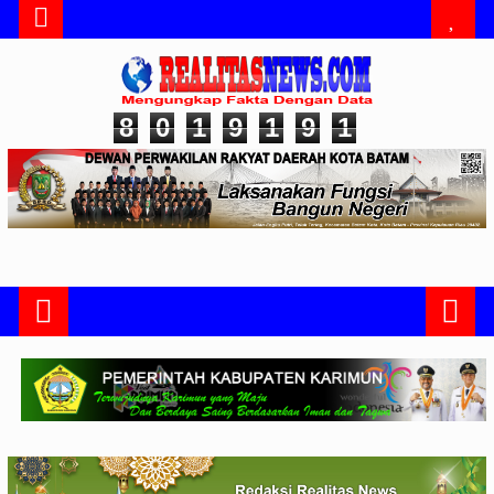
8
0
1
9
1
9
1