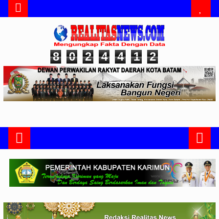
8
0
2
4
4
1
2