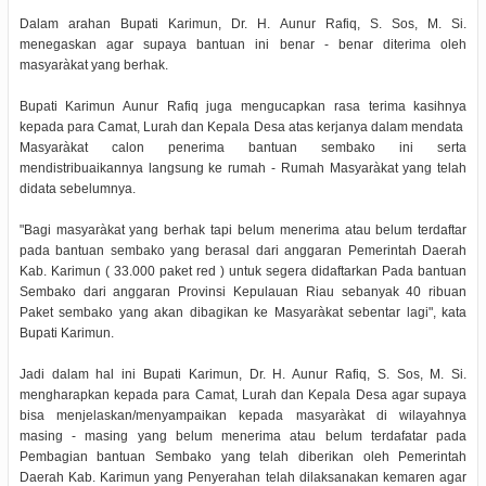
Dalam arahan Bupati Karimun, Dr. H. Aunur Rafiq, S. Sos, M. Si.
menegaskan agar supaya bantuan ini benar - benar diterima oleh
masyaràkat yang berhak.
Bupati Karimun Aunur Rafiq juga mengucapkan rasa terima kasihnya
kepada para Camat, Lurah dan Kepala Desa atas kerjanya dalam mendata
Masyaràkat calon penerima bantuan sembako ini serta
mendistribuaikannya langsung ke rumah - Rumah Masyaràkat yang telah
didata sebelumnya.
"Bagi masyaràkat yang berhak tapi belum menerima atau belum terdaftar
pada bantuan sembako yang berasal dari anggaran Pemerintah Daerah
Kab. Karimun ( 33.000 paket red ) untuk segera didaftarkan Pada bantuan
Sembako dari anggaran Provinsi Kepulauan Riau sebanyak 40 ribuan
Paket sembako yang akan dibagikan ke Masyaràkat sebentar lagi", kata
Bupati Karimun.
Jadi dalam hal ini Bupati Karimun, Dr. H. Aunur Rafiq, S. Sos, M. Si.
mengharapkan kepada para Camat, Lurah dan Kepala Desa agar supaya
bisa menjelaskan/menyampaikan kepada masyaràkat di wilayahnya
masing - masing yang belum menerima atau belum terdafatar pada
Pembagian bantuan Sembako yang telah diberikan oleh Pemerintah
Daerah Kab. Karimun yang Penyerahan telah dilaksanakan kemaren agar