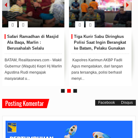
Safari Ramadhan di Masjid
Tiga Kurir Sabu Diringkus
Ala Baqa, Marlin :
Polisi Saat Ingin Berangkat
Berusahalah Selalu
ke Batam, Pelaku Gunakan
Bermanfaat untuk Orang
Modus Sembunyikan Sabu
Lain
di Anus
BATAM, Realitasnews.com - Wakil
Kapolres Karimun AKBP Fadli
Gubernur (Wagub) Kepri Hj Marlin
Agus mengatakan, dari tangan
Agustina Rudi mengajak
para tersangka, polisi berhasil
masyarakat u...
menyi...
Posting Komentar
Facebook
Disqus