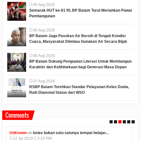
09
Aug
2026
Semarak HUT ke-81 RI, BP Batam Turut Meriahkan Pawai
Pembangunan
08
Aug
2026
BP Batam Jaga Pasokan Air Bersih di Tengah Kondisi
Cuaca, Masyarakat Diimbau Gunakan Air Secara Bijak
08
Aug
2026
BP Batam Dukung Penguatan Literasi Untuk Membangun
Karakter dan Kebhinekaan bagi Generasi Masa Depan
07
Aug
2026
RSBP Batam Torehkan Standar Pelayanan Kelas Dunia,
Raih Diamond Status dari WSO
Comments
UnKnown
on
kelas bukan satu satunya tempat belajar...
Unkn
12
Jul
2019
2:25 PM
12
J