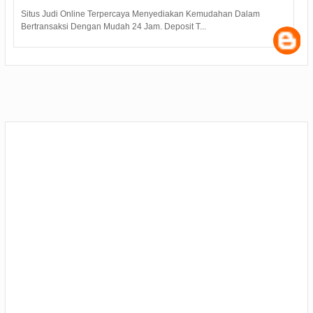
Situs Judi Online Terpercaya Menyediakan Kemudahan Dalam
Judi D
Bertransaksi Dengan Mudah 24 Jam. Deposit T...
minima