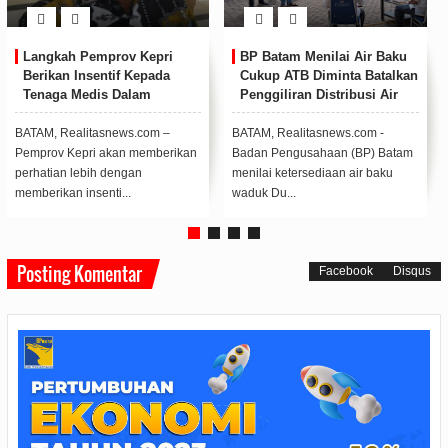
Langkah Pemprov Kepri
BP Batam Menilai Air Baku
Berikan Insentif Kepada
Cukup ATB Diminta Batalkan
Tenaga Medis Dalam
Penggiliran Distribusi Air
Menangani Pasien Covid-19
Didukung DPRD Kepri
BATAM, Realitasnews.com –
BATAM, Realitasnews.com -
Pemprov Kepri akan memberikan
Badan Pengusahaan (BP) Batam
perhatian lebih dengan
menilai ketersediaan air baku
memberikan insenti...
waduk Du...
Posting Komentar
Facebook
Disqus