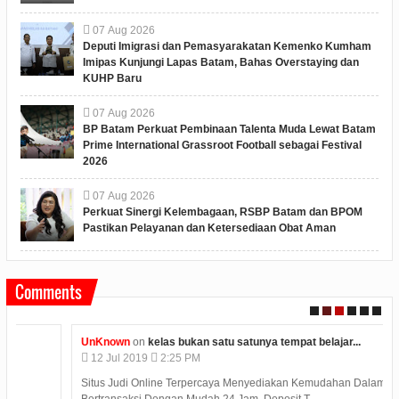
07
Aug
2026
Deputi Imigrasi dan Pemasyarakatan Kemenko Kumham
Imipas Kunjungi Lapas Batam, Bahas Overstaying dan
KUHP Baru
07
Aug
2026
BP Batam Perkuat Pembinaan Talenta Muda Lewat Batam
Prime International Grassroot Football sebagai Festival
2026
07
Aug
2026
Perkuat Sinergi Kelembagaan, RSBP Batam dan BPOM
Pastikan Pelayanan dan Ketersediaan Obat Aman
Comments
UnKnown
on
kelas bukan satu satunya tempat belajar...
12
Jul
2019
2:25 PM
Situs Judi Online Terpercaya Menyediakan Kemudahan Dalam
Bertransaksi Dengan Mudah 24 Jam. Deposit T...