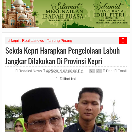
kepri
,
Realitasnews
,
Tanjung Pinang
Sekda Kepri Harapkan Pengelolaan Labuh
Jangkar Dilakukan Di Provinsi Kepri
Redaksi News
4/25/2019 03:00:00 PM
A
+
A
-
Print
Email
Dilihat
kali