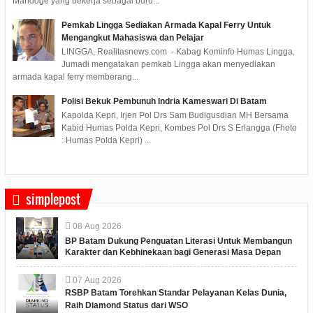
Mandoge yang bekerja sebagai buru...
Pemkab Lingga Sediakan Armada Kapal Ferry Untuk
Mengangkut Mahasiswa dan Pelajar
LINGGA, Realitasnews.com - Kabag Kominfo Humas Lingga,
Jumadi mengatakan pemkab Lingga akan menyediakan
armada kapal ferry memberang...
Polisi Bekuk Pembunuh Indria Kameswari Di Batam
Kapolda Kepri, Irjen Pol Drs Sam Budigusdian MH Bersama
Kabid Humas Polda Kepri, Kombes Pol Drs S Erlangga (Fhoto
: Humas Polda Kepri) ...
simplepost
08
Aug
2026
BP Batam Dukung Penguatan Literasi Untuk Membangun
Karakter dan Kebhinekaan bagi Generasi Masa Depan
07
Aug
2026
RSBP Batam Torehkan Standar Pelayanan Kelas Dunia,
Raih Diamond Status dari WSO