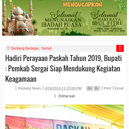
Serdang Bedagai
,
Sumut
Hadiri Perayaan Paskah Tahun 2019, Bupati
: Pemkab Sergai Siap Mendukung Kegiatan
Keagamaan
Redaksi News
4/16/2019 11:15:00 PM
A
+
A
-
Print
Email
Dilihat
kali