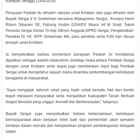
Rampah, Minggu (14/4/2019).
Perayaan Paskah itu dihadiri ratusan umat Kristiani dan juga dihadiri oleh
Bupati Sergai Ir H Soekirman bersama Wakapolres Sergai, Kompol Henri
Ritson Sibarani SE, Pabung Kodim 0204/DS Mayor Inf M Sirait, Tokoh
Pemuda Sergai Dimas Tri Adji SIKom, Anggota DPRD Sergai, Pengkhotbah
Pendeta Dr HC WTP Simarmata MA, para pendeta serta ASN dan ribuan
jemaah umat Kristiani.
Ia menyebutkan bahwa momentum perayaan Paskah ini hendaknya
dijadikan sebagai wadah silaturahmi, bertatap muka antara Pemkab Sergai
dengan umat Kristiani serta dapat juga memberikan input bagi Pemkab
Sergai untuk mengetahui sejauh mana dinamika perkembangan kehidupan
beragama di masyarakat.
“Saya mengajak seluruh umat yang hadir untuk bersatu hati dan berdiri
teguh melayani masyarakat serta menjadikan Kabupaten Tanah Bertuah
Negeri Beradat yang unggul, Inovatif dan Berkelanjutan,” tutupnya.
Bupati Sergai juga menyebutkan bahwa kebersamaan, kehidupan
bermasyarakat akan berjalan lebih baik dan pemerintah akan semakin
berdaya dalam menata dan menjalankan program pembangunan disegala
sektor.