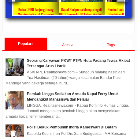
ta Ajang
Ketua DPRD Tanjungpinang
Rapat Paripurna Memperingati
Pemko Tanjung Pinang
unikasi
Memimpin Rapat Paripurna
HUT Otonom ke 20 Tahun, Walikota
Bingkisan Hari Raya Id
at
Pengesahan Ranperda Perubahan
Rahma Paparkan Capaian
Untuk Masyarakat Pene
ments
2022/09/24
0 Comments
2021/10/18
0 Comments
2020/05/11
0 Com
APBD TA 2022 Menjadi Perda
Pembangunan Selama 3 Tahun
Populars
Archive
Tags
Seorang Karyawan PKWT PTPN Huta Padang Tewas Akibat
Tersengat Arus Listrik
ASAHAN, Realitasnews.com – Sungguh malang nasib dari
Tua Hasibuan (20 tahun) warga kecamatan Bandar Pasir
Mandoge yang bekerja sebagai buru...
Pemkab Lingga Sediakan Armada Kapal Ferry Untuk
Mengangkut Mahasiswa dan Pelajar
LINGGA, Realitasnews.com - Kabag Kominfo Humas Lingga,
Jumadi mengatakan pemkab Lingga akan menyediakan
armada kapal ferry memberang...
Polisi Bekuk Pembunuh Indria Kameswari Di Batam
Kapolda Kepri, Irjen Pol Drs Sam Budigusdian MH Bersama