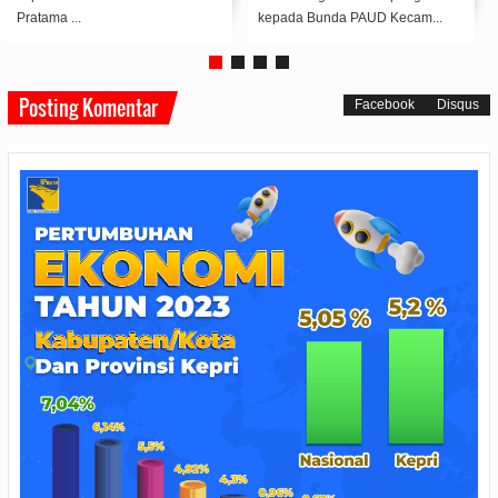
BPMI Setpres/Lail...
Hadi Suprapto memimp...
Posting Komentar
Facebook
Disqus