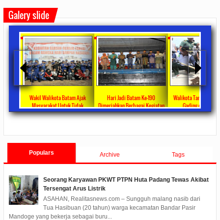
Galery slide
ng Sahkan
Wakil Walikota Batam Ajak
Hari Jadi Batam Ke-190
Walikota Tanam Poho
Covid-19
Masyarakat Untuk Tidak
Dimeriahkan Berbagai Kegiatan
Gading di Pulau P
1,4 Miliar
Menggunakan Plastik
2019/12/17
0 Comments
2019/10/21
0 Co
ments
2020/02/25
0 Comments
Populars
Archive
Tags
Seorang Karyawan PKWT PTPN Huta Padang Tewas Akibat
Tersengat Arus Listrik
ASAHAN, Realitasnews.com – Sungguh malang nasib dari
Tua Hasibuan (20 tahun) warga kecamatan Bandar Pasir
Mandoge yang bekerja sebagai buru...