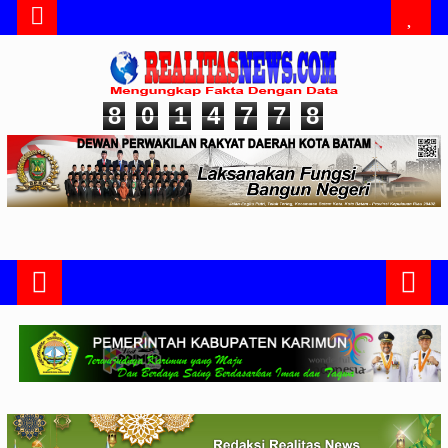
8
0
1
4
7
7
8