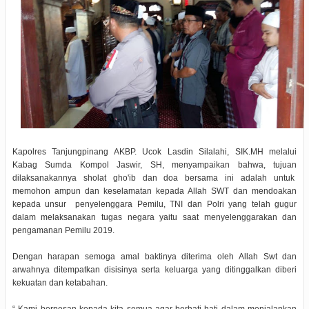
Kapolres Tanjungpinang AKBP. Ucok Lasdin Silalahi, SIK.MH melalui
Kabag Sumda Kompol Jaswir, SH, menyampaikan bahwa, tujuan
dilaksanakannya sholat gho'ib dan doa bersama ini adalah untuk
memohon ampun dan keselamatan kepada Allah SWT dan mendoakan
kepada unsur penyelenggara Pemilu, TNI dan Polri yang telah gugur
dalam melaksanakan tugas negara yaitu saat menyelenggarakan dan
pengamanan Pemilu 2019.
Dengan harapan semoga amal baktinya diterima oleh Allah Swt dan
arwahnya ditempatkan disisinya serta keluarga yang ditinggalkan diberi
kekuatan dan ketabahan.
“ Kami berpesan kepada kita semua agar berhati-hati dalam menjalankan