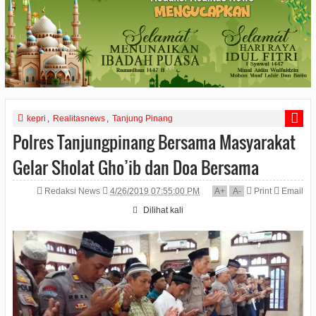
kepri
,
Realitasnews
,
Tanjung Pinang
Polres Tanjungpinang Bersama Masyarakat
Gelar Sholat Gho’ib dan Doa Bersama
Redaksi News
4/26/2019 07:55:00 PM
A
+
A
-
Print
Email
Dilihat
kali