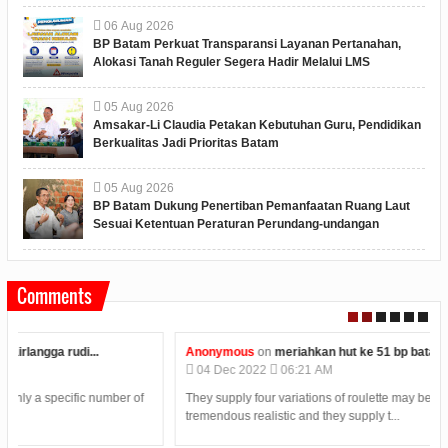
06
Aug
2026
BP Batam Perkuat Transparansi Layanan Pertanahan,
Alokasi Tanah Reguler Segera Hadir Melalui LMS
05
Aug
2026
Amsakar-Li Claudia Petakan Kebutuhan Guru, Pendidikan
Berkualitas Jadi Prioritas Batam
05
Aug
2026
BP Batam Dukung Penertiban Pemanfaatan Ruang Laut
Sesuai Ketentuan Peraturan Perundang-undangan
Comments
Anonymous
on
meriahkan hut ke 51 bp batam adakan...
04
Dec
2022
06:21 AM
They supply four variations of roulette may be} all extremely
tremendous realistic and they supply t...