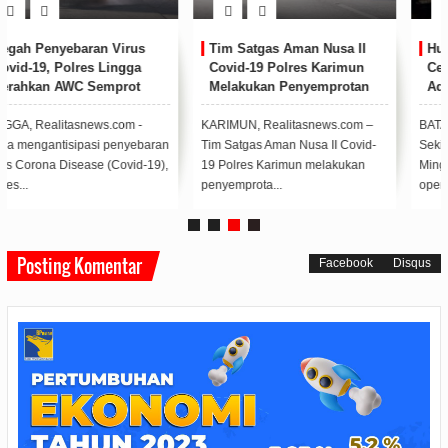
Hubungi Operator Call
Jokowi: Ibu Sudah 4 Tahun
Centre 112 Jika Mengetahui
Menderita Sakit Kanker
Ada Warga Menunjukkan
Gejala Covid-19
Normal 0 false false false EN-ID
BATAM, Realitasnews.com -
X-NONE X-NONE ...
Sekitar pukul 01.00 dini hari,
Minggu (28/3), telepon di ruang
operator...
Posting Komentar
Facebook
Disqus