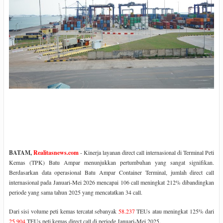
BATAM,
Realitasnews.com
- Kinerja layanan direct call internasional di Terminal Peti
Kemas (TPK) Batu Ampar menunjukkan pertumbuhan yang sangat signifikan.
Berdasarkan data operasional Batu Ampar Container Terminal, jumlah direct call
internasional pada Januari-Mei 2026 mencapai 106 call meningkat 212% dibandingkan
periode yang sama tahun 2025 yang mencatatkan 34 call.
Dari sisi volume peti kemas tercatat sebanyak
58.237
TEUs atau meningkat 125% dari
25.904
TEUs peti kemas direct call di periode Januari-Mei 2025.