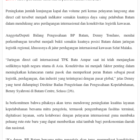
Peningkatan jumlah kunjungan kapal dan volume peti kemas pelayaran langsung atau
direct call tersebut menjadi indikator semakin kuatnya daya saing pelabuhan Batam
dalam mendukung arus perdagangan internasional dan konektivitas logistik kawasan.
Anggota/Deputi Bidang Pengusahaan BP Batam, Denny Tondano, menilai
perkembangan tersebut menjadi bukti semakin kuatnya posisi Batam dalam jaringan
logistik regional, khususnya di jalur perdagangan internasional kawasan Selat Malaka.
“Jaringan direct call internasional TPK Batu Ampar saat ini telah menjangkau
sedikitnya tujuh negara utama di Asia. Konektivitas ini menjadi faktor penting dalam
meningkatkan kelancaran rantai pasok dan memperkuat peran Batam sebagai pusat
logistik, perdagangan, dan industri yang terintegrasi dengan pasar global,” jelas Denny
yang turut didampingi Direktur Badan Pengelolaan dan Pengusahaan Kepelabuhanan,
Benny Syahroni di Batam Centre, Selasa (2/6).
Ia berkomitmen bahwa pihaknya akan terus mendorong peningkatan kualitas layanan
kepelabuhanan bersama mitra pengelola, termasuk pengembangan fasilitas terminal,
digitalisasi layanan, serta kolaborasi dengan pelayaran internasional guna membuka
peluang rute-rute baru yang dapat memberikan nilai tambah bagi perekonomian daerah
dan nasional.
“Ke depan, BP Batam bersama mitra pengelola akan terus memperkuat konektivitas