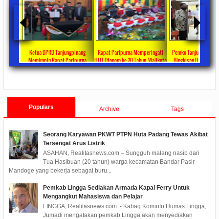
ta Ajang
Ketua DPRD Tanjungpinang
Rapat Paripurna Memperingati
Pemko Tanjung Pinang
unikasi
Memimpin Rapat Paripurna
HUT Otonom ke 20 Tahun, Walikota
Bingkisan Hari Raya Id
at
Pengesahan Ranperda Perubahan
Rahma Paparkan Capaian
Untuk Masyarakat Pene
ments
2022/09/24
0 Comments
2021/10/18
0 Comments
2020/05/11
0 Com
APBD TA 2022 Menjadi Perda
Pembangunan Selama 3 Tahun
Populars
Archive
Tags
Seorang Karyawan PKWT PTPN Huta Padang Tewas Akibat
Tersengat Arus Listrik
ASAHAN, Realitasnews.com – Sungguh malang nasib dari
Tua Hasibuan (20 tahun) warga kecamatan Bandar Pasir
Mandoge yang bekerja sebagai buru...
Pemkab Lingga Sediakan Armada Kapal Ferry Untuk
Mengangkut Mahasiswa dan Pelajar
LINGGA, Realitasnews.com - Kabag Kominfo Humas Lingga,
Jumadi mengatakan pemkab Lingga akan menyediakan