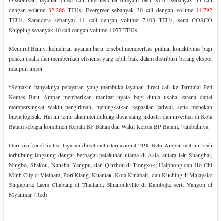
dengan volume
32.266
TEUs, Evergreen sebanyak 30 call dengan volume
14.792
TEUs, Samudera sebanyak 11 call dengan volume 7.103 TEUs, serta COSCO
Shipping sebanyak 10 call dengan volume 4.077 TEUs.
Menurut Benny, kehadiran layanan baru tersebut memperluas pilihan konektivitas bagi
pelaku usaha dan memberikan efisiensi yang lebih baik dalam distribusi barang ekspor
maupun impor.
“Semakin banyaknya pelayaran yang membuka layanan direct call ke Terminal Peti
Kemas Batu Ampar memberikan manfaat nyata bagi dunia usaha karena dapat
mempersingkat waktu pengiriman, meningkatkan kepastian jadwal, serta menekan
biaya logistik. Hal ini tentu akan mendukung daya saing industri dan investasi di Kota
Batam sebagai komitmen Kepala BP Batam dan Wakil Kepala BP Batam,” tambahnya.
Dari sisi konektivitas, layanan direct call internasional TPK Batu Ampar saat ini telah
terhubung langsung dengan berbagai pelabuhan utama di Asia, antara lain Shanghai,
Ningbo, Shekou, Nansha, Yangpu, dan Qinzhou di Tiongkok; Haiphong dan Ho Chi
Minh City di Vietnam; Port Klang, Kuantan, Kota Kinabalu, dan Kuching di Malaysia;
Singapura; Laem Chabang di Thailand; Sihanoukville di Kamboja; serta Yangon di
Myanmar. (Red)