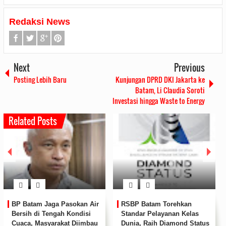
Redaksi News
Next
Previous
Posting Lebih Baru
Kunjungan DPRD DKI Jakarta ke
Batam, Li Claudia Soroti
Investasi hingga Waste to Energy
Related Posts
BP Batam Perkuat
Perkuat Sinergi
Pembinaan Talenta Muda
Kelembagaan, RSBP Batam
Lewat Batam Prime
dan BPOM Pastikan