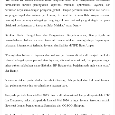
internasional melalui peningkatan kapasitas terminal, optimalisasi layanan, dan
perluasan kerja sama dengan pelayaran global. Dengan pertumbuhan direct call dari sisi
kunjungan kapal dan volume peti kemas, Terminal Peti Kemas Batu Ampar semakin
menunjukkan perannya sebagai gerbang logistik internasional yang strategis dan pusat
distribusi perdagangan di kawasan Selat Malaka,” tegas Denny.
Direktur Badan Pengelolaan dan Pengusahaan Kepelabuhanan, Benny Syahroni,
menambahkan bahwa capaian tersebut mencerminkan meningkatnya kepercayaan
pelayaran internasional terhadap layanan dan fasilitas di TPK Batu Ampar.
“Peningkatan frekuensi layanan dan volume peti kemas direct call menjadi indikator
bahwa berbagai upaya peningkatan layanan, efisiensi operasional, dan pengembangan
infrastruktur pelabuhan yang dilakukan BP Batam telah berjalan pada arah yang tepat,”
ujar Benny.
Ia menambahkan, pertumbuhan tersebut ditopang oleh peningkatan frekuensi layanan
dari pelayaran eksisting serta hadirnya layanan baru.
Jika pada periode Januari-Mei 2025 direct call internasional hanya dilayani oleh SITC
dan Evergreen, maka pada periode Januari-Mei 2026 jaringan layanan tersebut semakin
diperkuat dengan bergabungnya Samudera dan COSCO Shipping.
Disebutkan, layanan direct call internasional dilayani oleh SITC sebanyak 55 call