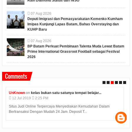
Raih Diamond Status dari WSO
07
Aug
2026
Deputi Imigrasi dan Pemasyarakatan Kemenko Kumham
Imipas Kunjungi Lapas Batam, Bahas Overstaying dan
KUHP Baru
07
Aug
2026
BP Batam Perkuat Pembinaan Talenta Muda Lewat Batam
Prime International Grassroot Football sebagai Festival
2026
Comments
UnKnown
on
kelas bukan satu satunya tempat belajar...
12
Jul
2019
2:25 PM
Situs Judi Online Terpercaya Menyediakan Kemudahan Dalam
Bertransaksi Dengan Mudah 24 Jam. Deposit T...