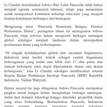
Li Claudia menekankan bahwa Hari Lahir Pancasila tidak hanya
menjadi agenda seremonial tahunan, tetapi juga momentum
untuk memperkuat komitmen terhadap nilai-nilai yang menjadi
fondasi kehidupan berbangsa dan bernegara.
Mengusung tema “Pancasila Pemersatu Bangsa, Pondasi
Perdamaian Dunia”, peringatan tahun ini menegaskan bahwa
Pancasila tetap relevan dalam menjawab berbagai tantangan
global sekaligus menjadi landasan dalam mewujudkan
perdamaian dunia yang berkelanjutan.
“Di tengah ketidakpastian global dan ancaman fragmentasi,
Indonesia tetap berdiri kokoh sebagai contoh bagaimana
keberagaman yang terdiri atas lebih dari 17 ribu pulau dan
ratusan kelompok etnis dapat dipersatukan dalam satu ikatan
kebangsaan,” kata Li Claudia sekaligus membacakan amanat
Kepala Badan Pembinaan Ideologi Pancasila (BPIP) Republik
Indonesia, Yudian Wahyudi.
Dalam amanat itu juga ditegaskan bahwa Pancasila merupakan
jangkar moral bangsa dalam menghadapi berbagai tantangan,
mulai dari disrupsi teknologi hingga dinamika geopolitik dunia
yang terus berkembang. Berlandaskan Pancasila, Indonesia
dinilai mampu menjaga persatuan nasional sekaligus