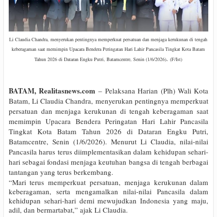
Li Claudia Chandra, menyerukan pentingnya memperkuat persatuan dan menjaga kerukunan di tengah
keberagaman saat memimpin Upacara Bendera Peringatan Hari Lahir Pancasila Tingkat Kota Batam
.
Tahun 2026 di Dataran Engku Putri, Batamcentre, Senin (1/6/2026)
(F/Ist)
BATAM, Realitasnews.com
– Pelaksana Harian (Plh) Wali Kota
Batam, Li Claudia Chandra, menyerukan pentingnya memperkuat
persatuan dan menjaga kerukunan di tengah keberagaman saat
memimpin Upacara Bendera Peringatan Hari Lahir Pancasila
Tingkat Kota Batam Tahun 2026 di Dataran Engku Putri,
Batamcentre, Senin (1/6/2026). Menurut Li Claudia, nilai-nilai
Pancasila harus terus diimplementasikan dalam kehidupan sehari-
hari sebagai fondasi menjaga keutuhan bangsa di tengah berbagai
tantangan yang terus berkembang.
“Mari terus memperkuat persatuan, menjaga kerukunan dalam
keberagaman, serta mengamalkan nilai-nilai Pancasila dalam
kehidupan sehari-hari demi mewujudkan Indonesia yang maju,
adil, dan bermartabat,” ajak Li Claudia.