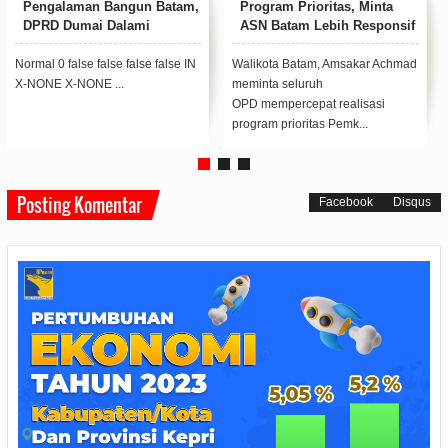
Memimpin Batam, Amsakar
Sambang Kota Batam, Ajak
Dapat Kejutan Hangat di
Organisasi Adat Perkuat
Ulang Tahun ke-58
Persatuan
Sejumlah pejabat Forkopimda
Walikota Batam, Amsakar
Batam bersama Wali Kota Batam,
Achmad penyerahan pataka
Amsakar Achmad, usai memberi
kepada Panglima Sambang Kota
kejuta...
Batam yang baru,&...
Posting Komentar
Facebook
Disqus