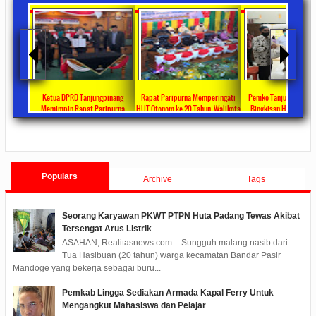
ta Ajang
Ketua DPRD Tanjungpinang
Rapat Paripurna Memperingati
Pemko Tanjung Pinang
unikasi
Memimpin Rapat Paripurna
HUT Otonom ke 20 Tahun, Walikota
Bingkisan Hari Raya Id
at
Pengesahan Ranperda Perubahan
Rahma Paparkan Capaian
Untuk Masyarakat Pene
ments
2022/09/24
0 Comments
2021/10/18
0 Comments
2020/05/11
0 Com
APBD TA 2022 Menjadi Perda
Pembangunan Selama 3 Tahun
Populars
Archive
Tags
Seorang Karyawan PKWT PTPN Huta Padang Tewas Akibat
Tersengat Arus Listrik
ASAHAN, Realitasnews.com – Sungguh malang nasib dari
Tua Hasibuan (20 tahun) warga kecamatan Bandar Pasir
Mandoge yang bekerja sebagai buru...
Pemkab Lingga Sediakan Armada Kapal Ferry Untuk
Mengangkut Mahasiswa dan Pelajar