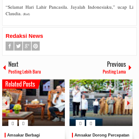
“Selamat Hari Lahir Pancasila. Jayalah Indonesiaku,” ucap Li
Claudia.
(Red)
Redaksi News
Next
Previous
Posting Lebih Baru
Posting Lama
Related Posts
Di Balik Kesibukan
Amsakar Lantik Panglima