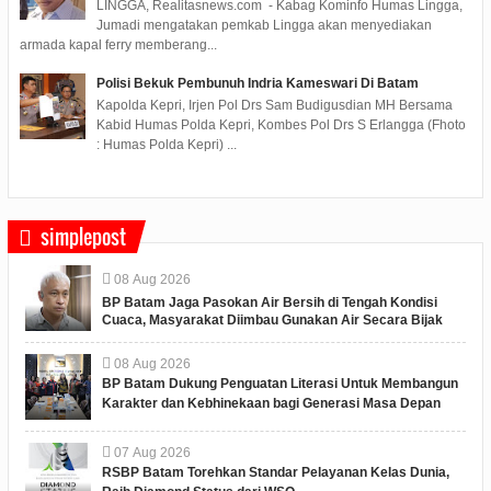
LINGGA, Realitasnews.com - Kabag Kominfo Humas Lingga,
Jumadi mengatakan pemkab Lingga akan menyediakan
armada kapal ferry memberang...
Polisi Bekuk Pembunuh Indria Kameswari Di Batam
Kapolda Kepri, Irjen Pol Drs Sam Budigusdian MH Bersama
Kabid Humas Polda Kepri, Kombes Pol Drs S Erlangga (Fhoto
: Humas Polda Kepri) ...
simplepost
08
Aug
2026
BP Batam Jaga Pasokan Air Bersih di Tengah Kondisi
Cuaca, Masyarakat Diimbau Gunakan Air Secara Bijak
08
Aug
2026
BP Batam Dukung Penguatan Literasi Untuk Membangun
Karakter dan Kebhinekaan bagi Generasi Masa Depan
07
Aug
2026
RSBP Batam Torehkan Standar Pelayanan Kelas Dunia,