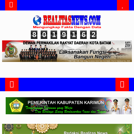
8
0
1
9
1
6
2