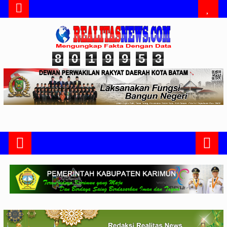
8
0
1
9
9
5
3