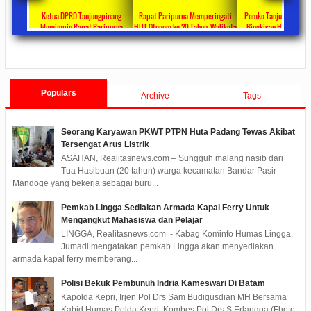
ta Ajang
Ketua DPRD Tanjungpinang
Rapat Paripurna Memperingati
Pemko Tanjung Pinang
unikasi
Memimpin Rapat Paripurna
HUT Otonom ke 20 Tahun, Walikota
Bingkisan Hari Raya Id
at
Pengesahan Ranperda Perubahan
Rahma Paparkan Capaian
Untuk Masyarakat Pene
ments
2022/09/24
0 Comments
2021/10/18
0 Comments
2020/05/11
0 Com
APBD TA 2022 Menjadi Perda
Pembangunan Selama 3 Tahun
Populars
Archive
Tags
Seorang Karyawan PKWT PTPN Huta Padang Tewas Akibat
Tersengat Arus Listrik
ASAHAN, Realitasnews.com – Sungguh malang nasib dari
Tua Hasibuan (20 tahun) warga kecamatan Bandar Pasir
Mandoge yang bekerja sebagai buru...
Pemkab Lingga Sediakan Armada Kapal Ferry Untuk
Mengangkut Mahasiswa dan Pelajar
LINGGA, Realitasnews.com - Kabag Kominfo Humas Lingga,
Jumadi mengatakan pemkab Lingga akan menyediakan
armada kapal ferry memberang...
Polisi Bekuk Pembunuh Indria Kameswari Di Batam
Kapolda Kepri, Irjen Pol Drs Sam Budigusdian MH Bersama
Kabid Humas Polda Kepri, Kombes Pol Drs S Erlangga (Fhoto