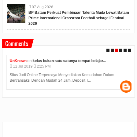
07
Aug
2026
BP Batam Perkuat Pembinaan Talenta Muda Lewat Batam
Prime International Grassroot Football sebagai Festival
2026
Comments
UnKnown
on
kelas bukan satu satunya tempat belajar...
12
Jul
2019
2:25 PM
Situs Judi Online Terpercaya Menyediakan Kemudahan Dalam
Bertransaksi Dengan Mudah 24 Jam. Deposit T...