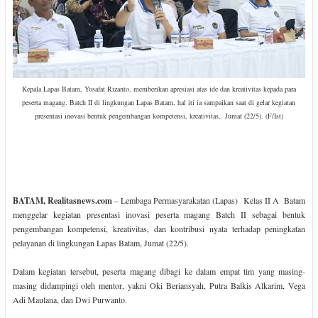
Kepala Lapas Batam, Yosafat Rizanto, memberikan apresiasi atas ide dan kreativitas kepada para
peserta magang.
Batch II
di lingkungan Lapas Batam, hal iti ia sampaikan saat di gelar
kegiatan
presentasi inovasi bentuk pengembangan kompetensi, kreativitas,
Jumat (22/5). (F/Ist)
BATAM, Realitasnews.com
– Lembaga Permasyarakatan (Lapas) Kelas II A Batam
menggelar kegiatan presentasi inovasi peserta magang Batch II sebagai bentuk
pengembangan kompetensi, kreativitas, dan kontribusi nyata terhadap peningkatan
pelayanan di lingkungan Lapas Batam, Jumat (22/5).
Dalam kegiatan tersebut, peserta magang dibagi ke dalam empat tim yang masing-
masing didampingi oleh mentor, yakni Oki Beriansyah, Putra Balkis Alkarim, Vega
Adi Maulana, dan Dwi Purwanto.