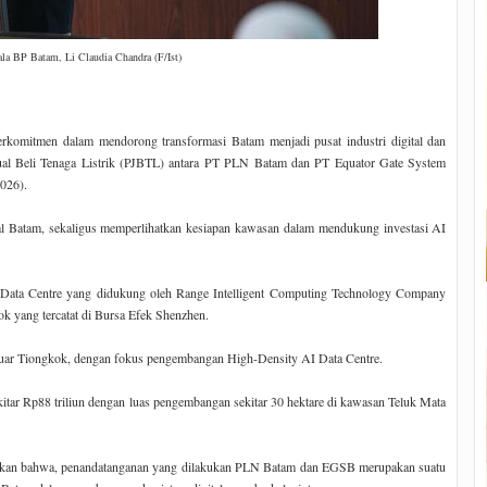
ala BP Batam, Li Claudia Chandra (F/Ist)
erkomitmen dalam mendorong transformasi Batam menjadi pusat industri digital dan
ian Jual Beli Tenaga Listrik (PJBTL) antara PT PLN Batam dan PT Equator Gate System
026).
tal Batam, sekaligus memperlihatkan kesiapan kawasan dalam mendukung investasi AI
ata Centre yang didukung oleh Range Intelligent Computing Technology Company
ok yang tercatat di Bursa Efek Shenzhen.
di luar Tiongkok, dengan fokus pengembangan High-Density AI Data Centre.
sekitar Rp88 triliun dengan luas pengembangan sekitar 30 hektare di kawasan Teluk Mata
aikan bahwa, penandatanganan yang dilakukan PLN Batam dan EGSB merupakan suatu