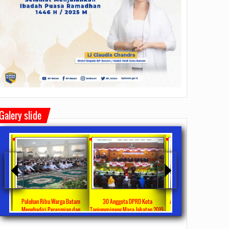
Galery slide
apa
Puluhan Ribu Warga Batam
30 Anggota DPRD Kota
APBD 2018 Disetujui Jadi Pe
Menghadiri Peresmian dan
Tanjungpinang Masa Jabatan 2019 –
Banggar Apresiasi Pemk
Penggunaan Masjid Sultan
2024 Dilantik
Tanjungpinang Raih Predika
ts
2019/09/23
0 Comments
2019/09/03
0 Comments
2019/08/01
0 Commen
Mahmud Riayat Syah