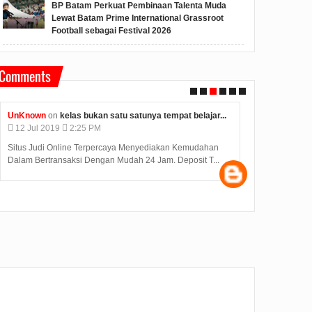
BP Batam Perkuat Pembinaan Talenta Muda
Lewat Batam Prime International Grassroot
Football sebagai Festival 2026
Comments
Unknown
on
konjen india di medan kunjungi bp batam...
Anonymous
o
12
Jul
2019
2:12 PM
09
Jul
2019
Judi Deposit Ovo semakin booming di dunia judi online
Hasil Seleksi
dengan minimal deposit 10.000 Yuukkkk gabung j...
diumumkan pad