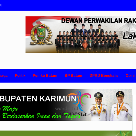
nu
raga
Politik
Pemko Batam
BP Batam
DPRD Bengkalis
Opini