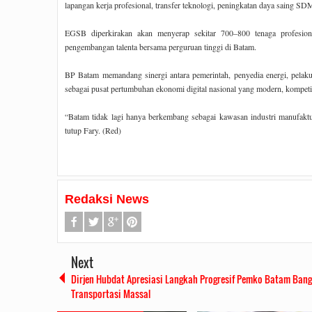
lapangan kerja profesional, transfer teknologi, peningkatan daya saing SD
EGSB diperkirakan akan menyerap sekitar 700–800 tenaga profesional
pengembangan talenta bersama perguruan tinggi di Batam.
BP Batam memandang sinergi antara pemerintah, penyedia energi, pelaku
sebagai pusat pertumbuhan ekonomi digital nasional yang modern, kompetit
“Batam tidak lagi hanya berkembang sebagai kawasan industri manufaktur
ungan menko airlangga
Anonymous
on
meriahkan hut ke 51 bp bata
04
Dec
2022
06:21 AM
tutup Fary. (Red)
They supply four variations of roulette may be}
 play for free only a specific
tremendous realistic and they supply t...
ata about...
Redaksi News
Next
Dirjen Hubdat Apresiasi Langkah Progresif Pemko Batam Ban
Transportasi Massal