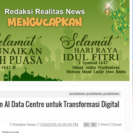
postviews
postviews
postviews
n AI Data Centre untuk Transformasi Digital
Redaksi News
5/26/2026 04:00:00 PM
A
+
A
-
Print
Email
Dilihat
kali