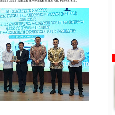
a Batam dalam membangun ekosistem digital yang berkelanjutan.
hkan
Wakil Walikota Batam Ajak
Hari Jadi Batam Ke-190
Walikota Tanam Pohon Kel
19
Masyarakat Untuk Tidak
Dimeriahkan Berbagai Kegiatan
Gading di Pulau Putri
liar
Menggunakan Plastik
2019/12/17
0 Comments
2019/10/21
0 Commen
ts
2020/02/25
0 Comments