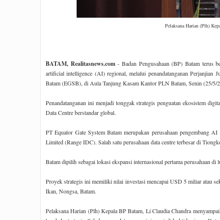
Pelaksana Harian (Plh) Kep
BATAM, Realitasnews.com
- Badan Pengusahaan (BP) Batam terus
b
artificial intelligence (AI) regional, melalui penandatanganan Perjanj
Batam (EGSB), di Aula Tanjung Kasam Kantor PLN Batam, Senin (25/5/2
Penandatanganan ini menjadi tonggak strategis penguatan ekosistem digi
Data Centre berstandar global.
PT Equator Gate System Batam merupakan perusahaan pengembang AI D
Limited (Range IDC). Salah satu perusahaan data centre terbesar di Tiongk
Batam dipilih sebagai lokasi ekspansi internasional pertama perusahaan 
Proyek strategis ini memiliki nilai investasi mencapai USD 5 miliar atau 
Ikan, Nongsa, Batam.
Pelaksana Harian (Plh) Kepala BP Batam, Li Claudia Chandra menyamp