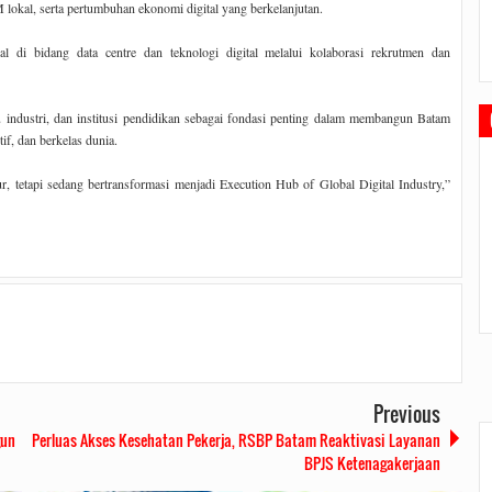
M lokal, serta pertumbuhan ekonomi digital yang berkelanjutan.
 di bidang data centre dan teknologi digital melalui kolaborasi rekrutmen dan
 industri, dan institusi pendidikan sebagai fondasi penting dalam membangun Batam
if, dan berkelas dunia.
, tetapi sedang bertransformasi menjadi Execution Hub of Global Digital Industry,”
m adakan...
UnKnown
on
kelas bukan satu satunya tempat belajar...
12
Jul
2019
2:25 PM
 all extremely
Situs Judi Online Terpercaya Menyediakan Kemudahan
Dalam Bertransaksi Dengan Mudah 24 Jam. Deposit T...
Previous
gun
Perluas Akses Kesehatan Pekerja, RSBP Batam Reaktivasi Layanan
BPJS Ketenagakerjaan