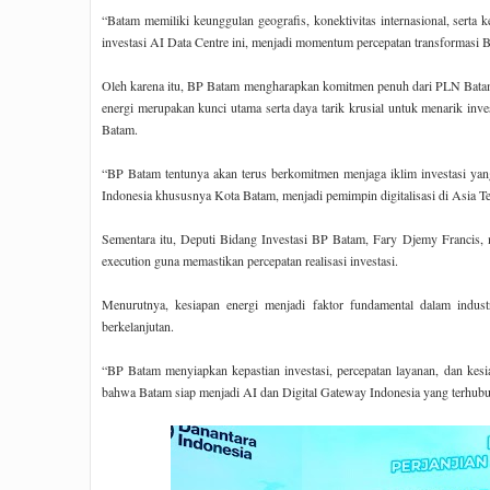
Tanjungpinang TA 2019
“Batam memiliki keunggulan geografis, konektivitas internasional, serta 
investasi AI Data Centre ini, menjadi momentum percepatan transformasi Ba
Oleh karena itu, BP Batam mengharapkan komitmen penuh dari PLN Batam d
energi merupakan kunci utama serta daya tarik krusial untuk menarik inves
Batam.
“BP Batam tentunya akan terus berkomitmen menjaga iklim investasi yang
Indonesia khususnya Kota Batam, menjadi pemimpin digitalisasi di Asia Te
Sementara itu, Deputi Bidang Investasi BP Batam, Fary Djemy Francis,
execution guna memastikan percepatan realisasi investasi.
Menurutnya, kesiapan energi menjadi faktor fundamental dalam indust
berkelanjutan.
“BP Batam menyiapkan kepastian investasi, percepatan layanan, dan ke
bahwa Batam siap menjadi AI dan Digital Gateway Indonesia yang terhubun