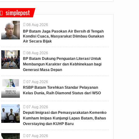
simplepost
08
Aug
2026
BP Batam Jaga Pasokan Air Bersih di Tengah
Kondisi Cuaca, Masyarakat Diimbau Gunakan
Air Secara Bijak
08
Aug
2026
BP Batam Dukung Penguatan Literasi Untuk
Membangun Karakter dan Kebhinekaan bagi
Generasi Masa Depan
07
Aug
2026
RSBP Batam Torehkan Standar Pelayanan
Kelas Dunia, Raih Diamond Status dari WSO
07
Aug
2026
Deputi Imigrasi dan Pemasyarakatan Kemenko
Kumham Imipas Kunjungi Lapas Batam, Bahas
Overstaying dan KUHP Baru
07
Aug
2026