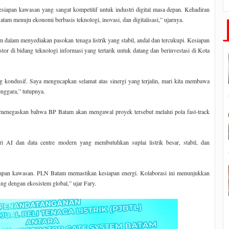
kesiapan kawasan yang sangat kompetitif untuk industri digital masa depan. Kehadiran
tam menuju ekonomi berbasis teknologi, inovasi, dan digitalisasi,” ujarnya.
alam menyediakan pasokan tenaga listrik yang stabil, andal dan tercukupi. Kesiapan
tor di bidang teknologi informasi yang tertarik untuk datang dan berinvestasi di Kota
 kondusif. Saya mengucapkan selamat atas sinergi yang terjalin, mari kita membawa
nggara,” tutupnya.
 menegaskan bahwa BP Batam akan mengawal proyek tersebut melalui pola fast-track
ri AI dan data centre modern yang membutuhkan suplai listrik besar, stabil, dan
siapan kawasan. PLN Batam memastikan kesiapan energi. Kolaborasi ini menunjukkan
g dengan ekosistem global,” ujar Fary.