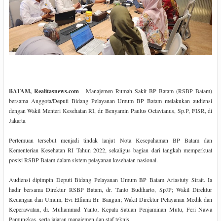
BATAM, Realitasnews.com
- Manajemen Rumah Sakit BP Batam (RSBP Batam)
bersama Anggota/Deputi Bidang Pelayanan Umum BP Batam melakukan audiensi
dengan Wakil Menteri Kesehatan RI, dr. Benyamin Paulus Octavianus, Sp.P, FISR, di
Jakarta.
Pertemuan tersebut menjadi tindak lanjut Nota Kesepahaman BP Batam dan
Kementerian Kesehatan RI Tahun 2022, sekaligus bagian dari langkah memperkuat
posisi RSBP Batam dalam sistem pelayanan kesehatan nasional.
Audiensi dipimpin Deputi Bidang Pelayanan Umum BP Batam Ariastuty Sirait. Ia
hadir bersama Direktur RSBP Batam, dr. Tanto Budiharto, SpJP; Wakil Direktur
Keuangan dan Umum, Evi Elfiana Br. Bangun; Wakil Direktur Pelayanan Medik dan
Keperawatan, dr. Muhammad Yanto; Kepala Satuan Penjaminan Mutu, Feri Nawa
Pamungkas, serta jajaran manajemen dan staf teknis.