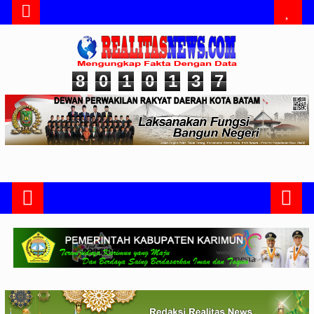
8
0
1
0
1
3
7