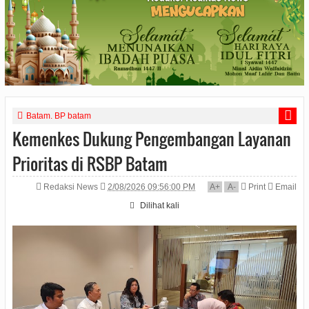
Batam. BP batam
Kemenkes Dukung Pengembangan Layanan
Prioritas di RSBP Batam
Redaksi News
2/08/2026 09:56:00 PM
A
+
A
-
Print
Email
Dilihat
kali