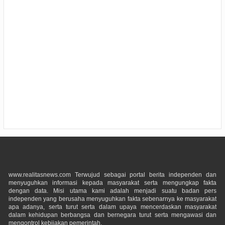
www.realitasnews.com Terwujud sebagai portal berita independen dan
menyuguhkan informasi kepada masyarakat serta mengungkap fakta
dengan data. Misi utama kami adalah menjadi suatu badan pers
independen yang berusaha menyuguhkan fakta sebenarnya ke masyarakat
apa adanya, serta turut serta dalam upaya mencerdaskan masyarakat
dalam kehidupan berbangsa dan bernegara turut serta mengawasi dan
mengontrol kebijakan pemerintah.