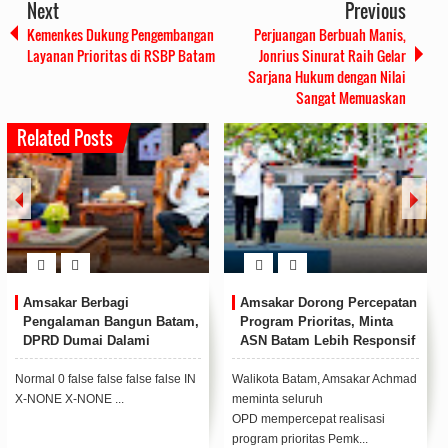
Next
Previous
Kemenkes Dukung Pengembangan
Perjuangan Berbuah Manis,
Layanan Prioritas di RSBP Batam
Jonrius Sinurat Raih Gelar
Sarjana Hukum dengan Nilai
Sangat Memuaskan
Related Posts
Amsakar Berbagi
Amsakar Dorong Percepatan
Pengalaman Bangun Batam,
Program Prioritas, Minta
DPRD Dumai Dalami
ASN Batam Lebih Responsif
Pendidikan hingga Investasi
Layani Masyarakat
Normal 0 false false false false IN
Walikota Batam, Amsakar Achmad
X-NONE X-NONE ...
meminta seluruh
OPD mempercepat realisasi
program prioritas Pemk...