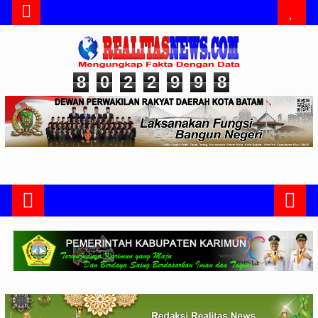
8
0
2
2
9
9
8