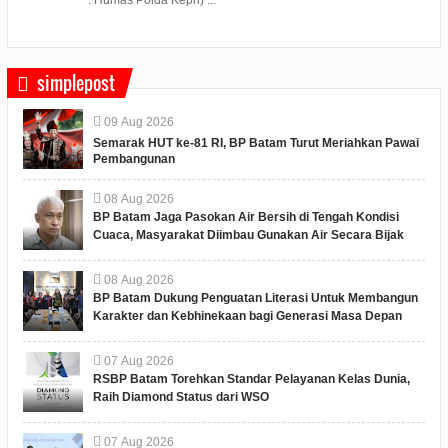
simplepost
09
Aug
2026
Semarak HUT ke-81 RI, BP Batam Turut Meriahkan Pawai
Pembangunan
08
Aug
2026
BP Batam Jaga Pasokan Air Bersih di Tengah Kondisi
Cuaca, Masyarakat Diimbau Gunakan Air Secara Bijak
08
Aug
2026
BP Batam Dukung Penguatan Literasi Untuk Membangun
Karakter dan Kebhinekaan bagi Generasi Masa Depan
07
Aug
2026
RSBP Batam Torehkan Standar Pelayanan Kelas Dunia,
Raih Diamond Status dari WSO
07
Aug
2026