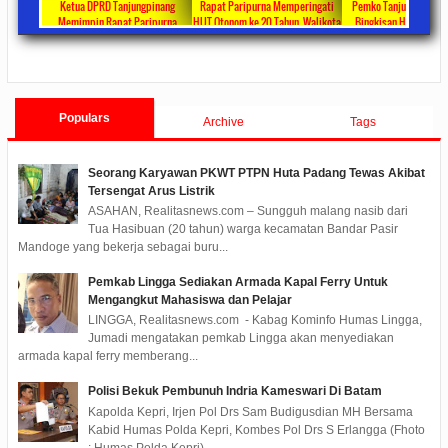
ta Ajang
Ketua DPRD Tanjungpinang
Rapat Paripurna Memperingati
Pemko Tanjung Pinang
unikasi
Memimpin Rapat Paripurna
HUT Otonom ke 20 Tahun, Walikota
Bingkisan Hari Raya Id
at
Pengesahan Ranperda Perubahan
Rahma Paparkan Capaian
Untuk Masyarakat Pene
ments
2022/09/24
0 Comments
2021/10/18
0 Comments
2020/05/11
0 Com
APBD TA 2022 Menjadi Perda
Pembangunan Selama 3 Tahun
Populars
Archive
Tags
Seorang Karyawan PKWT PTPN Huta Padang Tewas Akibat
Tersengat Arus Listrik
ASAHAN, Realitasnews.com – Sungguh malang nasib dari
Tua Hasibuan (20 tahun) warga kecamatan Bandar Pasir
Mandoge yang bekerja sebagai buru...
Pemkab Lingga Sediakan Armada Kapal Ferry Untuk
Mengangkut Mahasiswa dan Pelajar
LINGGA, Realitasnews.com - Kabag Kominfo Humas Lingga,
Jumadi mengatakan pemkab Lingga akan menyediakan
armada kapal ferry memberang...
Polisi Bekuk Pembunuh Indria Kameswari Di Batam
Kapolda Kepri, Irjen Pol Drs Sam Budigusdian MH Bersama
Kabid Humas Polda Kepri, Kombes Pol Drs S Erlangga (Fhoto
: Humas Polda Kepri) ...