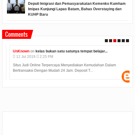
Deputi Imigrasi dan Pemasyarakatan Kemenko Kumham
Imipas Kunjungi Lapas Batam, Bahas Overstaying dan
KUHP Baru
Comments
UnKnown
on
kelas bukan satu satunya tempat belajar...
12
Jul
2019
2:25 PM
Situs Judi Online Terpercaya Menyediakan Kemudahan Dalam
Bertransaksi Dengan Mudah 24 Jam. Deposit T...