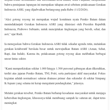
bahwa peninjauan lapangan ini merupakan tahapan awal sebelum pelaksanaan Gerakan
Indonesia ASRI, yang dijadwalkan berlangsung pada Rabu (11/2/2026).
“Aksi gotong royong ini merupakan wujud komitmen nyata Pemko Batam dalam
menindaklanjuti Gerakan Indonesia ASRI yang diinisiasi oleh Presiden Republik
Indonesia, Prabowo Subianto, untuk menciptakan lingkungan yang bersih, sehat, dan
asri,” ujar Rudi.
Ia menegaskan bahwa Gerakan Indonesia ASRI tidak sekadar agenda rutin, melainkan
gerakan kolaboratif berskala besar untuk mewujudkan Batam ASRI (Aman, Sehat,
Rapi, dan Indah). Karena itu, pelaksanaan gotong royong akan melibatkan berbagai
unsur lintas sektor.
“Kami memperkirakan sekitar 1.000 hingga 1.500 personel gabungan akan dikerahkan,
terdiri atas jajaran Pemko Batam, TNI, Polri, serta partisipasi aktif masyarakat. Fokus
kegiatan adalah normalisasi saluran drainase primer dan sekunder di sekitar Simpang
K-Square yang selama ini kerap mengalami pendangkalan,” jelasnya.
Melalui gerakan tersebut, Pemko Batam berharap kesadaran masyarakat untuk menjaga
kebersihan lingkungan, khususnya tidak membuang sampah ke saluran air, dapat terus
meningkat.