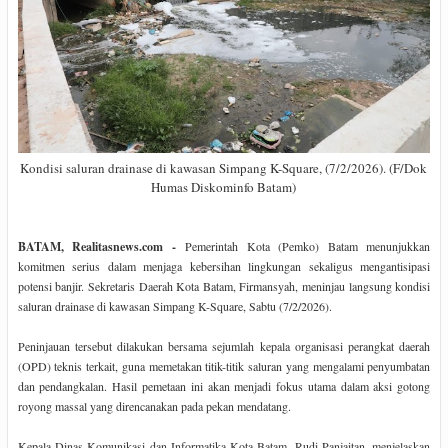
Kondisi saluran drainase di kawasan Simpang K-Square, (7/2/2026). (F/Dok
Humas Diskominfo Batam)
BATAM, Realitasnews.com -
Pemerintah Kota (Pemko) Batam menunjukkan
komitmen serius dalam menjaga kebersihan lingkungan sekaligus mengantisipasi
potensi banjir. Sekretaris Daerah Kota Batam, Firmansyah, meninjau langsung kondisi
saluran drainase di kawasan Simpang K-Square, Sabtu (7/2/2026).
Peninjauan tersebut dilakukan bersama sejumlah kepala organisasi perangkat daerah
(OPD) teknis terkait, guna memetakan titik-titik saluran yang mengalami penyumbatan
dan pendangkalan. Hasil pemetaan ini akan menjadi fokus utama dalam aksi gotong
royong massal yang direncanakan pada pekan mendatang.
Kepala Dinas Komunikasi dan Informatika Kota Batam, Rudi Panjaitan, menjelaskan