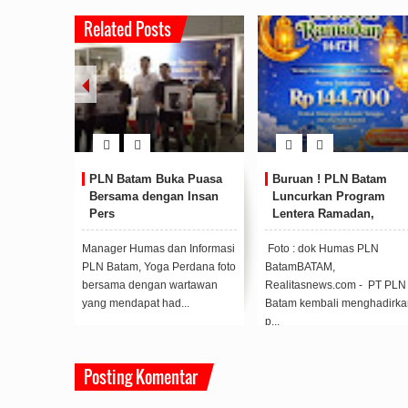
Related Posts
ungan menko airlangga
Anonymous
on
meriahkan hut ke 51 bp bata
04
Dec
2022
06:21 AM
ebutuhan
PLN Batam Buka Puasa
Buruan ! PLN Batam
They supply four variations of roulette may be}
Bersama dengan Insan
Luncurkan Program
 play for free only a specific
tremendous realistic and they supply t...
Pusat
Pers
Lentera Ramadan,
ata about...
Kabil
Tambah Daya Hanya Rp
Park
144.700
 PLN
Manager Humas dan Informasi
Foto : dok Humas PLN
ertahap
TAM,
PLN Batam, Yoga Perdana foto
BatamBATAM,
 Batam
bersama dengan wartawan
Realitasnews.com - PT PLN
osisin...
yang mendapat had...
Batam kembali menghadirka
p...
Posting Komentar