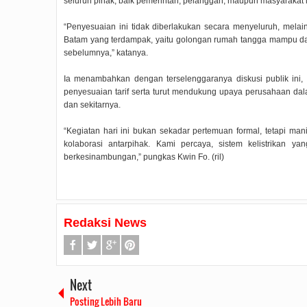
seluruh pihak, baik pemerintah, pelanggan, maupun masyarakat 
“Penyesuaian ini tidak diberlakukan secara menyeluruh, melain
Batam yang terdampak, yaitu golongan rumah tangga mampu dan
sebelumnya,” katanya.
Ia menambahkan dengan terselenggaranya diskusi publik ini
penyesuaian tarif serta turut mendukung upaya perusahaan dal
dan sekitarnya.
“Kegiatan hari ini bukan sekadar pertemuan formal, tetapi 
kolaborasi antarpihak. Kami percaya, sistem kelistrikan 
berkesinambungan,” pungkas Kwin Fo. (ril)
Redaksi News
Next
Posting Lebih Baru