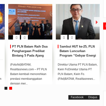
m adakan...
UnKnown
on
kelas bukan satu satunya tempat belajar...
12
Jul
2019
2:25 PM
PT PLN Batam Raih Dua
Sambut HUT ke-25, PLN
 all extremely
Situs Judi Online Terpercaya Menyediakan Kemudahan
Penghargaan Predikat
Batam Luncurkan
Dalam Bertransaksi Dengan Mudah 24 Jam. Deposit T...
Bintang 5 Pada Ajang
Program “Gebyar Energi
Bergengsi "Top Human
Perak”
Capital Awards 2025"
(Foto/Ist)BATAM,
Direktur Utama PT PLN Batam,
Realitasnews.com – PT PLN
Kwin FoDirektur Utama PT
Batam kembali menorehkan
PLN Batam, Kwin Fo.
n
prestasi membanggakan
(F/Ist)BATAM, Realitasnews...
dengan mer...
Facebook
Disqus