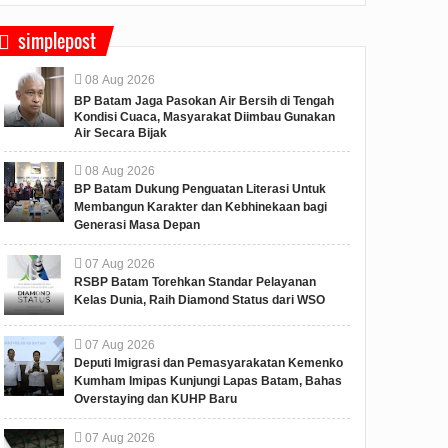
simplepost
08
Aug
2026
BP Batam Jaga Pasokan Air Bersih di Tengah
Kondisi Cuaca, Masyarakat Diimbau Gunakan
Air Secara Bijak
08
Aug
2026
BP Batam Dukung Penguatan Literasi Untuk
Membangun Karakter dan Kebhinekaan bagi
Generasi Masa Depan
07
Aug
2026
RSBP Batam Torehkan Standar Pelayanan
Kelas Dunia, Raih Diamond Status dari WSO
07
Aug
2026
Deputi Imigrasi dan Pemasyarakatan Kemenko
Kumham Imipas Kunjungi Lapas Batam, Bahas
Overstaying dan KUHP Baru
07
Aug
2026