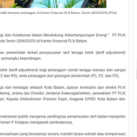
 publik bersama pelanggan di Kantor Korporat PLN Batam, Senin (30/6/2025) (F/Ist)
gi dan Kolaborasi dalam Mendukung Keberlangsungan Energi ” PT PLN
da Senin (30/6/2025) di Kantor Korporat PLN Batam.
n pemerintah terkait penyesuaian tarif tenaga listrik (tariff adjustment)
h pemangku kepentingan.
listrik (tariff adjustment) bagi pelanggan rumah tangga mampu dan sangat
 dan R3), serta pelanggan dari golongan pemerintah (P1, P2, dan P3),
ga dari berbagai wilayah Kota Batam, jajaran komisaris dan direksi PLN
ring, antara lain Direktur Jenderal Ketenagalistrikan, perwakilan PT PLN
Kepri, Kepala Ombudsman Provinsi Kepri, Anggota DPRD Kota Batam dan
pemahaman publik mengenai pentingnya penyesuaian tarif dalam menjamin
an Jisman P. Hutajulu mengawali sambutannya,
erusahaan yang beroperasi secara mandiri tanpa subsidi atau kompensasi