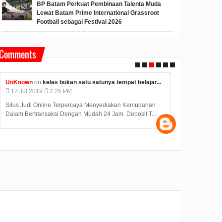
BP Batam Perkuat Pembinaan Talenta Muda
Lewat Batam Prime International Grassroot
Football sebagai Festival 2026
Comments
Unknown
on
konjen india di medan kunjungi bp batam...
Anonymous
o
12
Jul
2019
2:12 PM
09
Jul
2019
Judi Deposit Ovo semakin booming di dunia judi online
Hasil Seleksi
dengan minimal deposit 10.000 Yuukkkk gabung j...
diumumkan pad