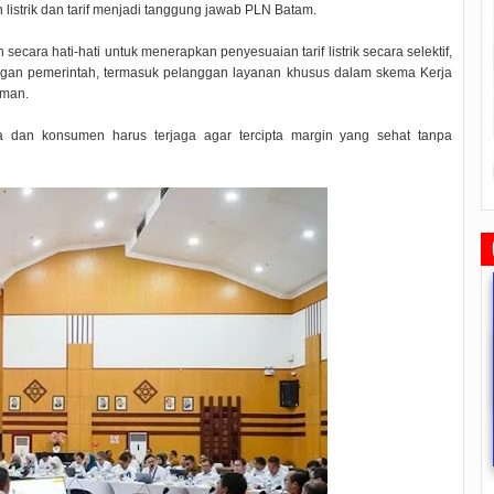
 listrik dan tarif menjadi tanggung jawab PLN Batam.
cara hati-hati untuk menerapkan penyesuaian tarif listrik secara selektif,
an pemerintah, termasuk pelanggan layanan khusus dalam skema Kerja
sman.
 dan konsumen harus terjaga agar tercipta margin yang sehat tanpa
afari Ramadhan Walikota Ajang
Ketua DPRD Tanjungpinang
Rapat Paripurna Memperingati
Silahturahmi Dan Komunikasi
Memimpin Rapat Paripurna
HUT Otonom ke 20 Tahun, Walikota
Dengan Masyarakat
Pengesahan Ranperda Perubahan
Rahma Paparkan Capaian
U
2019/05/14
0 Comments
2022/09/24
0 Comments
2021/10/18
0 Comments
APBD TA 2022 Menjadi Perda
Pembangunan Selama 3 Tahun