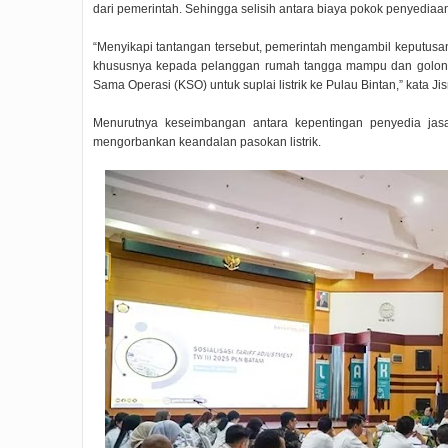
dari pemerintah. Sehingga selisih antara biaya pokok penyediaan
“Menyikapi tantangan tersebut, pemerintah mengambil keputusan se
khususnya kepada pelanggan rumah tangga mampu dan golong
Sama Operasi (KSO) untuk suplai listrik ke Pulau Bintan,” kata Ji
Menurutnya keseimbangan antara kepentingan penyedia jasa
mengorbankan keandalan pasokan listrik.
Rudi Sampaikan Rencana
Rudi Tinjau Pemupukan Pohon dan
S
Pembangunan Batam
Kesiapan Pelebaran Jalan
2019/07/16
0 Comments
2019/06/19
0 Comments