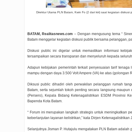
Direktur Utama PLN Batam, Kwin Fo (2 dari kiri) saat kegiatan diskusi
BATAM, Realitasnews.com
– Dengan mengusung tema “ Siner
Batam menggelar kegiatan diskusi publik bersama pelanggan, pa
Diskusi public ini digelar untuk memastikan informasi kebijaka
tersampaikan secara transparan dan menyeluruh kepada seluru
Adapun kebijakan pemerintah terkait penyesuaian tarif tenaga 
mampu dengan daya 3.500 Volt Ampere (VA) ke atas (golongan R2
Diksusi public dihadiri oleh perwakilan pelanggan rumah tang
Batam, serta sejumlah tokoh penting secara langsung maupun da
(Persero), Kepala Bidang Ketenagalistrikan ESDM Provinsi 
Bapenda Kota Batam.
“ Forum ini merupakan langkah strategis untuk meningkatkan 
keberlanjutan layanan kelistrikan,” kata Dirjen Ketenagalistrik
Selanjutnya Jisman P. Hutajulu mengatakan PLN Batam adalah p