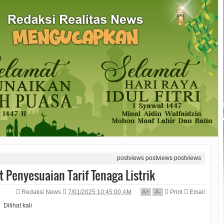
postviews
postviews
postviews
t Penyesuaian Tarif Tenaga Listrik
Redaksi News
7/01/2025 10:45:00 AM
A
+
A
-
Print
Email
Dilihat
kali