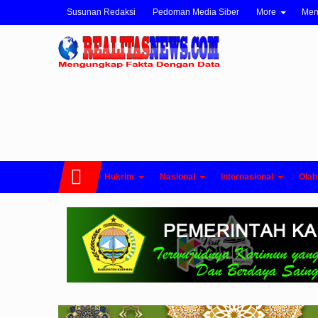
Susunan Redaksi
Pedoman Media Siber
More
Me
Hukrim
Nasional
Internasional
Olah