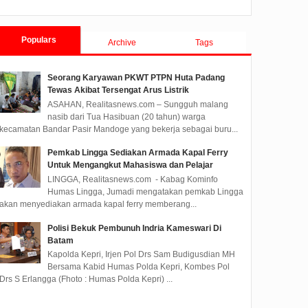
Tanjungpinang TA 2019
Populars
Archive
Tags
Seorang Karyawan PKWT PTPN Huta Padang
Tewas Akibat Tersengat Arus Listrik
ASAHAN, Realitasnews.com – Sungguh malang
nasib dari Tua Hasibuan (20 tahun) warga
kecamatan Bandar Pasir Mandoge yang bekerja sebagai buru...
Pemkab Lingga Sediakan Armada Kapal Ferry
Untuk Mengangkut Mahasiswa dan Pelajar
LINGGA, Realitasnews.com - Kabag Kominfo
Humas Lingga, Jumadi mengatakan pemkab Lingga
akan menyediakan armada kapal ferry memberang...
Polisi Bekuk Pembunuh Indria Kameswari Di
Batam
Kapolda Kepri, Irjen Pol Drs Sam Budigusdian MH
Bersama Kabid Humas Polda Kepri, Kombes Pol
Drs S Erlangga (Fhoto : Humas Polda Kepri) ...