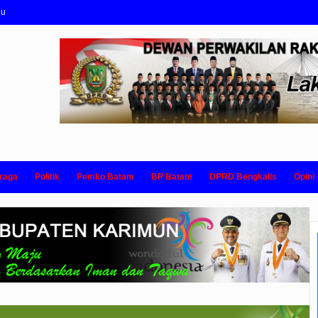
nu
raga
Politik
Pemko Batam
BP Batam
DPRD Bengkalis
Opini