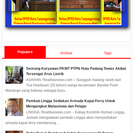
 Bagikan
Ketua DPRD Kota Tanjungpinang
Ketua DPRD Kota Tanjungpinang
DPRD Kota Tanjungpina
ul Fitri
Pimpin Rapat Paripurna Tentang
Pimpin Rapat Paripurna Nota
Anggaran Penanganan 
rima DTKS
Jawaban Pandangan Umum Fraksi-
Pengantar LKPJ Walikota
Tahun 2020 Sebesar Rp 3
ments
2020/05/08
0 Comments
2020/04/30
0 Comments
2020/04/28
0 Co
Fraksi Tentang LKPJ Walikota
Tanjungpinang Tahun 2019
Tanjungpinang TA 2019
Populars
Archive
Tags
Seorang Karyawan PKWT PTPN Huta Padang Tewas Akibat
Tersengat Arus Listrik
ASAHAN, Realitasnews.com – Sungguh malang nasib dari
Tua Hasibuan (20 tahun) warga kecamatan Bandar Pasir
Mandoge yang bekerja sebagai buru...
Pemkab Lingga Sediakan Armada Kapal Ferry Untuk
Mengangkut Mahasiswa dan Pelajar
LINGGA, Realitasnews.com - Kabag Kominfo Humas Lingga,
Jumadi mengatakan pemkab Lingga akan menyediakan
armada kapal ferry memberang...