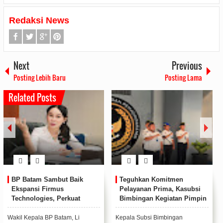
Redaksi News
Next
Previous
Posting Lebih Baru
Posting Lama
Related Posts
BP Batam Sambut Baik
Teguhkan Komitmen
Ekspansi Firmus
Pelayanan Prima, Kasubsi
Technologies, Perkuat
Bimbingan Kegiatan Pimpin
Posisi Batam sebagai Hub
Apel Pagi Rutan Batam
Infrastruktur AI Regional
Wakil Kepala BP Batam, Li
Kepala Subsi Bimbingan