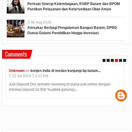
Perkuat Sinergi Kelembagaan, RSBP Batam dan BPOM
Pastikan Pelayanan dan Ketersediaan Obat Aman
06
Aug
2026
Amsakar Berbagi Pengalaman Bangun Batam, DPRD
Dumai Dalami Pendidikan hingga Investasi
Comments
Anonymous
on
polres karimun memberikan kue ulang...
09
Jul
2019
4:08 PM
Hasil Seleksi Bersama Perguruan Tinggi SBMPTN 2019 diumumkan
pada Selasa (9/7) pukul 15.00 WIB. Samp...