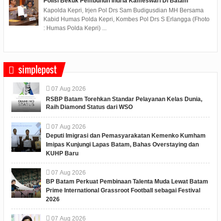
Polisi Bekuk Pembunuh Indria Kameswari Di Batam
Kapolda Kepri, Irjen Pol Drs Sam Budigusdian MH Bersama
Kabid Humas Polda Kepri, Kombes Pol Drs S Erlangga (Fhoto
: Humas Polda Kepri) ...
simplepost
07
Aug
2026
RSBP Batam Torehkan Standar Pelayanan Kelas Dunia,
Raih Diamond Status dari WSO
07
Aug
2026
Deputi Imigrasi dan Pemasyarakatan Kemenko Kumham
Imipas Kunjungi Lapas Batam, Bahas Overstaying dan
KUHP Baru
07
Aug
2026
BP Batam Perkuat Pembinaan Talenta Muda Lewat Batam
Prime International Grassroot Football sebagai Festival
2026
07
Aug
2026