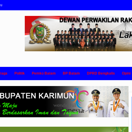
nu
raga
Politik
Pemko Batam
BP Batam
DPRD Bengkalis
Opini