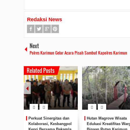
Redaksi News
Next
Polres Karimun Gelar Acara Pisah Sambut Kapolres Karimun
Related Posts
Rudi Sampaikan Rencana
Rudi Tinjau Pemupukan Pohon dan
Safari Ramadhan Walikota Aj
Perkuat Sinergitas dan
Hutan Magrove Wisata
Pembangunan Batam
Kesiapan Pelebaran Jalan
Silahturahmi Dan Komunika
Dengan Masyarakat
Kolaborasi, Kesbangpol
Edukasi Kreatifitas War
2019/07/16
0 Comments
2019/06/19
0 Comments
2019/05/14
0 Commen
Kepri Bersama Bakamla
Binaan Rutan Karimun