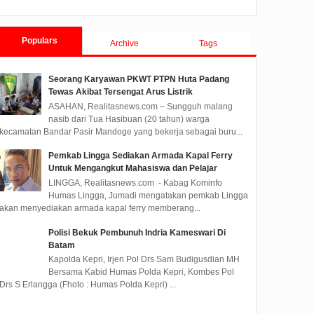
Tanjungpinang TA 2019
Oknum PNS Di Karimun
74
Polisi tunjukkan 4 Tsk dan
Kantor Imigrasi Kelas II TPI
Barang Bukti (F/Ist)KARIMUN,
Tanjung Balai Karimun
Populars
Archive
Tags
Realitasnews.com - Oknum
melaksanakan upacara Hari
Aparatur Sipi...
Bhakti Imigrasi k...
Seorang Karyawan PKWT PTPN Huta Padang
Tewas Akibat Tersengat Arus Listrik
ASAHAN, Realitasnews.com – Sungguh malang
nasib dari Tua Hasibuan (20 tahun) warga
kecamatan Bandar Pasir Mandoge yang bekerja sebagai buru...
Pemkab Lingga Sediakan Armada Kapal Ferry
Untuk Mengangkut Mahasiswa dan Pelajar
LINGGA, Realitasnews.com - Kabag Kominfo
Humas Lingga, Jumadi mengatakan pemkab Lingga
akan menyediakan armada kapal ferry memberang...
Polisi Bekuk Pembunuh Indria Kameswari Di
Batam
Kapolda Kepri, Irjen Pol Drs Sam Budigusdian MH
Bersama Kabid Humas Polda Kepri, Kombes Pol
Drs S Erlangga (Fhoto : Humas Polda Kepri) ...