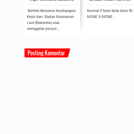
Karimun Gelar Edukasi
Satu-satu Di Karimun
dan penyuluhan Hukum
Berfoto Bersama Kesbangpol
Normal 0 false false false IN 
ke Nelayan
Kepri dan Badan Keamanan
NONE X-NONE ...
Laut (Bakamla) usai
menggelar penyul...
Posting Komentar