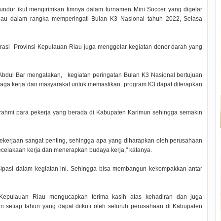
undur ikut mengirimkan timnya dalam turnamen Mini Soccer yang digelar
iau dalam rangka memperingati Bulan K3 Nasional tahuh 2022, Selasa
grasi Provinsi Kepulauan Riau juga menggelar kegiatan donor darah yang
i Abdul Bar mengatakan, kegiatan peringatan Bulan K3 Nasional bertujuan
naga kerja dan masyarakat untuk memastikan program K3 dapat diterapkan
aturahmi para pekerja yang berada di Kabupaten Karimun sehingga semakin
ekerjaan sangat penting, sehingga apa yang diharapkan oleh perusahaan
ecelakaan kerja dan menerapkan budaya kerja," katanya.
isipasi dalam kegiatan ini. Sehingga bisa membangun kekompakkan antar
 Kepulauan Riau mengucapkan terima kasih atas kehadiran dan juga
an setiap tahun yang dapat diikuti oleh seluruh perusahaan di Kabupaten