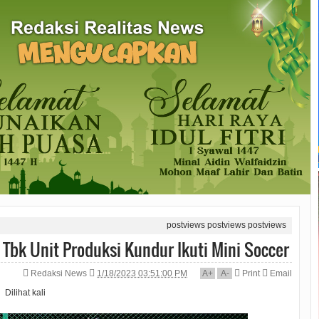
postviews
postviews
postviews
 Tbk Unit Produksi Kundur Ikuti Mini Soccer
Redaksi News
1/18/2023 03:51:00 PM
A
+
A
-
Print
Email
Dilihat
kali