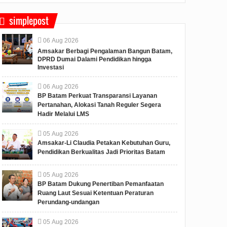
simplepost
06
Aug
2026
Amsakar Berbagi Pengalaman Bangun Batam,
DPRD Dumai Dalami Pendidikan hingga
Investasi
06
Aug
2026
BP Batam Perkuat Transparansi Layanan
Pertanahan, Alokasi Tanah Reguler Segera
Hadir Melalui LMS
05
Aug
2026
Amsakar-Li Claudia Petakan Kebutuhan Guru,
Pendidikan Berkualitas Jadi Prioritas Batam
05
Aug
2026
BP Batam Dukung Penertiban Pemanfaatan
Ruang Laut Sesuai Ketentuan Peraturan
Perundang-undangan
05
Aug
2026