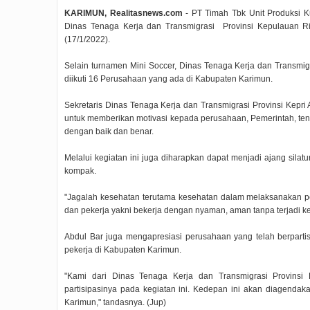
KARIMUN, Realitasnews.com
- PT Timah Tbk Unit Produksi K
Dinas Tenaga Kerja dan Transmigrasi Provinsi Kepulauan R
(17/1/2022).
Selain turnamen Mini Soccer, Dinas Tenaga Kerja dan Transmi
diikuti 16 Perusahaan yang ada di Kabupaten Karimun.
Sekretaris Dinas Tenaga Kerja dan Transmigrasi Provinsi Kepr
untuk memberikan motivasi kepada perusahaan, Pemerintah, te
dengan baik dan benar.
Melalui kegiatan ini juga diharapkan dapat menjadi ajang sil
kompak.
"Jagalah kesehatan terutama kesehatan dalam melaksanakan p
dan pekerja yakni bekerja dengan nyaman, aman tanpa terjadi k
Abdul Bar juga mengapresiasi perusahaan yang telah berpart
pekerja di Kabupaten Karimun.
"Kami dari Dinas Tenaga Kerja dan Transmigrasi Provinsi
partisipasinya pada kegiatan ini. Kedepan ini akan diagendak
Karimun," tandasnya. (Jup)