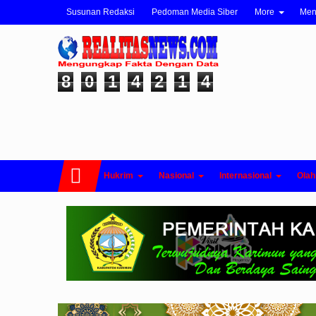
Susunan Redaksi
Pedoman Media Siber
More
Me
8
0
1
4
2
1
4
Hukrim
Nasional
Internasional
Olah