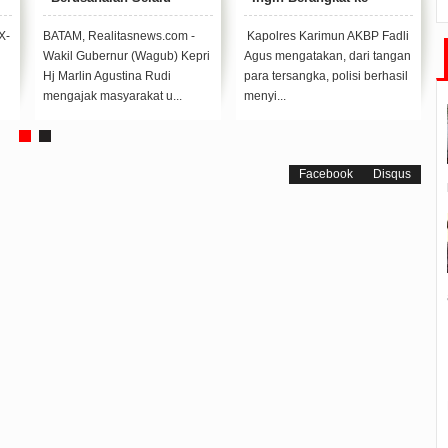
Bermanfaat untuk Orang
Batam, Pelaku Gunakan
Lain
Modus Sembunyikan
X-
BATAM, Realitasnews.com -
Kapolres Karimun AKBP Fadli
Sabu di Anus
Wakil Gubernur (Wagub) Kepri
Agus mengatakan, dari tangan
Hj Marlin Agustina Rudi
para tersangka, polisi berhasil
mengajak masyarakat u...
menyi...
Facebook
Disqus