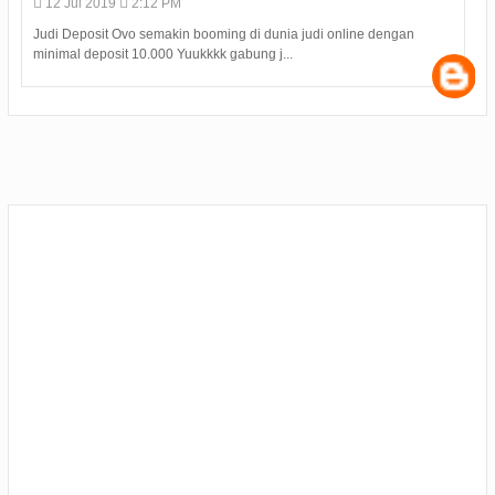
09
Jul
2019
4:08 PM
Hasil Seleksi Bersama Perguruan Tinggi SBMPTN 2019 diumumkan
pada Selasa (9/7) pukul 15.00 WIB. Samp...