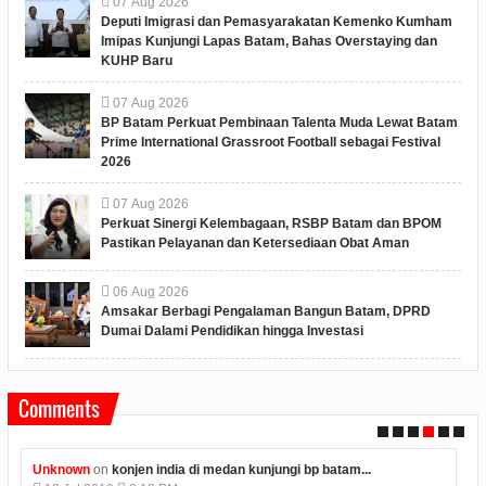
07
Aug
2026
Deputi Imigrasi dan Pemasyarakatan Kemenko Kumham
Imipas Kunjungi Lapas Batam, Bahas Overstaying dan
KUHP Baru
07
Aug
2026
BP Batam Perkuat Pembinaan Talenta Muda Lewat Batam
Prime International Grassroot Football sebagai Festival
2026
07
Aug
2026
Perkuat Sinergi Kelembagaan, RSBP Batam dan BPOM
Pastikan Pelayanan dan Ketersediaan Obat Aman
06
Aug
2026
Amsakar Berbagi Pengalaman Bangun Batam, DPRD
Dumai Dalami Pendidikan hingga Investasi
Comments
Anonymous
on
polres karimun memberikan kue ulang...