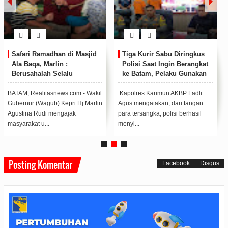
Safari Ramadhan di Masjid
Tiga Kurir Sabu Diringkus
Ala Baqa, Marlin :
Polisi Saat Ingin Berangkat
Berusahalah Selalu
ke Batam, Pelaku Gunakan
Bermanfaat untuk Orang
Modus Sembunyikan Sabu
Lain
di Anus
BATAM, Realitasnews.com - Wakil
Kapolres Karimun AKBP Fadli
Gubernur (Wagub) Kepri Hj Marlin
Agus mengatakan, dari tangan
Agustina Rudi mengajak
para tersangka, polisi berhasil
masyarakat u...
menyi...
Posting Komentar
Facebook
Disqus