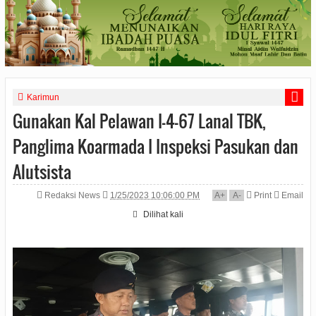
Karimun
Gunakan Kal Pelawan I-4-67 Lanal TBK,
Panglima Koarmada I Inspeksi Pasukan dan
Alutsista
Redaksi News
1/25/2023 10:06:00 PM
A
+
A
-
Print
Email
Dilihat
kali