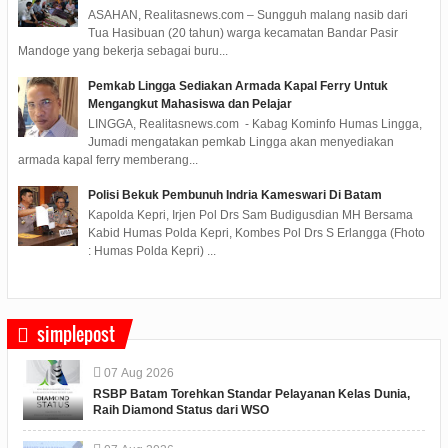
ASAHAN, Realitasnews.com – Sungguh malang nasib dari
Tua Hasibuan (20 tahun) warga kecamatan Bandar Pasir
Mandoge yang bekerja sebagai buru...
Pemkab Lingga Sediakan Armada Kapal Ferry Untuk
Mengangkut Mahasiswa dan Pelajar
LINGGA, Realitasnews.com - Kabag Kominfo Humas Lingga,
Jumadi mengatakan pemkab Lingga akan menyediakan
armada kapal ferry memberang...
Polisi Bekuk Pembunuh Indria Kameswari Di Batam
Kapolda Kepri, Irjen Pol Drs Sam Budigusdian MH Bersama
Kabid Humas Polda Kepri, Kombes Pol Drs S Erlangga (Fhoto
: Humas Polda Kepri) ...
simplepost
07
Aug
2026
RSBP Batam Torehkan Standar Pelayanan Kelas Dunia,
Raih Diamond Status dari WSO