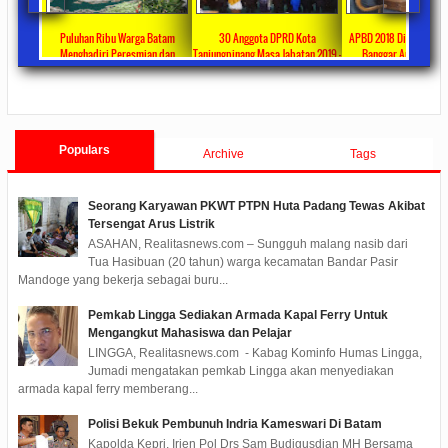
 Kelapa
Puluhan Ribu Warga Batam
30 Anggota DPRD Kota
APBD 2018 Disetujui Ja
tri
Menghadiri Peresmian dan
Tanjungpinang Masa Jabatan 2019 –
Banggar Apresiasi
Penggunaan Masjid Sultan
2024 Dilantik
Tanjungpinang Raih Pre
ments
2019/09/23
0 Comments
2019/09/03
0 Comments
2019/08/01
0 Co
Mahmud Riayat Syah
Populars
Archive
Tags
Seorang Karyawan PKWT PTPN Huta Padang Tewas Akibat
Tersengat Arus Listrik
ASAHAN, Realitasnews.com – Sungguh malang nasib dari
Tua Hasibuan (20 tahun) warga kecamatan Bandar Pasir
Mandoge yang bekerja sebagai buru...
Pemkab Lingga Sediakan Armada Kapal Ferry Untuk
Mengangkut Mahasiswa dan Pelajar
LINGGA, Realitasnews.com - Kabag Kominfo Humas Lingga,
Jumadi mengatakan pemkab Lingga akan menyediakan
armada kapal ferry memberang...
Polisi Bekuk Pembunuh Indria Kameswari Di Batam
Kapolda Kepri, Irjen Pol Drs Sam Budigusdian MH Bersama