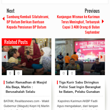
Next
Previous
Sambung Kembali Silatuhrami,
Kunjungan Wisman ke Karimun
BP Batam Berikan Bantuan
Terus Meningkat, Terbanyak
Kepada Pensiunan BP Batam
Capai 3.408 Orang di Bulan
September
Related Posts
Safari Ramadhan di Masjid
Tiga Kurir Sabu Diringkus
Ala Baqa, Marlin :
Polisi Saat Ingin Berangkat
Berusahalah Selalu
ke Batam, Pelaku Gunakan
Bermanfaat untuk Orang
Modus Sembunyikan Sabu
Lain
di Anus
BATAM, Realitasnews.com - Wakil
Kapolres Karimun AKBP Fadli
Gubernur (Wagub) Kepri Hj Marlin
Agus mengatakan, dari tangan