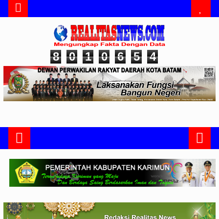
8
0
1
0
6
5
4