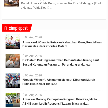
Kabid Humas Polda Kepri, Kombes Pol Drs S Erlangga (Fhoto
: Humas Polda Kepri) ...
simplepost
05
Aug
2026
Amsakar-Li Claudia Petakan Kebutuhan Guru, Pendidikan
Berkualitas Jadi Prioritas Batam
05
Aug
2026
BP Batam Dukung Penertiban Pemanfaatan Ruang Laut
Sesuai Ketentuan Peraturan Perundang-undangan
05
Aug
2026
“Double Winner”, Abimanyu Melesat Kibarkan Merah
Putih Dua Kali di Thailand
03
Aug
2026
Amsakar Dorong Percepatan Program Prioritas, Minta
ASN Batam Lebih Responsif Layani Masyarakat