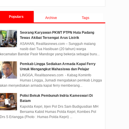
Populars
Archive
Tags
Seorang Karyawan PKWT PTPN Huta Padang
Tewas Akibat Tersengat Arus Listrik
ASAHAN, Realitasnews.com – Sungguh malang
nasib dari Tua Hasibuan (20 tahun) warga
kecamatan Bandar Pasir Mandoge yang bekerja sebagai buru...
Pemkab Lingga Sediakan Armada Kapal Ferry
Untuk Mengangkut Mahasiswa dan Pelajar
sama Wabup
LINGGA, Realitasnews.com - Kabag Kominfo
ahkan
Humas Lingga, Jumadi mengatakan pemkab Lingga
Kepada
akan menyediakan armada kapal ferry memberang...
paten
tasnews.com -
Polisi Bekuk Pembunuh Indria Kameswari Di
H. Surya, BSc
Batam
 Wakil Bupati
Kapolda Kepri, Irjen Pol Drs Sam Budigusdian MH
 Ta...
Bersama Kabid Humas Polda Kepri, Kombes Pol
Drs S Erlangga (Fhoto : Humas Polda Kepri) ...