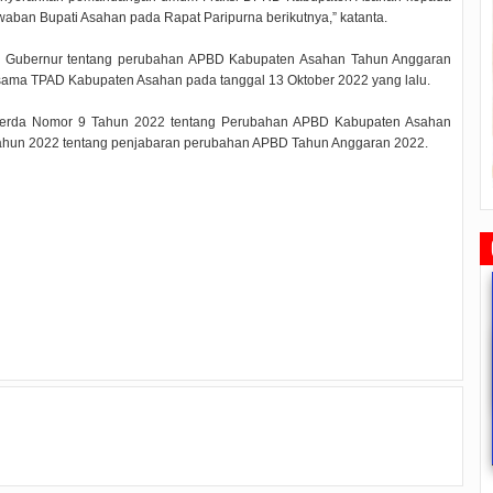
an Bupati Asahan pada Rapat Paripurna berikutnya,” katanta.
i Gubernur tentang perubahan APBD Kabupaten Asahan Tahun Anggaran
ama TPAD Kabupaten Asahan pada tanggal 13 Oktober 2022 yang lalu.
 Perda Nomor 9 Tahun 2022 tentang Perubahan APBD Kabupaten Asahan
ahun 2022 tentang penjabaran perubahan APBD Tahun Anggaran 2022.
Rudi Sampaikan Rencana
Rudi Tinjau Pemupukan Pohon dan
Safari Ramadhan Walikota A
Pembangunan Batam
Kesiapan Pelebaran Jalan
Silahturahmi Dan Komunika
Dengan Masyarakat
2019/07/16
0 Comments
2019/06/19
0 Comments
2019/05/14
0 Commen