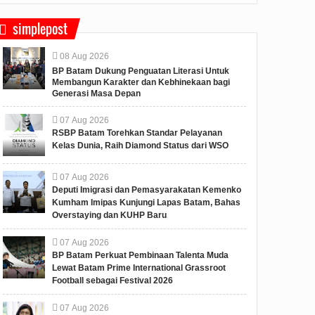
simplepost
08
Aug
2026
BP Batam Dukung Penguatan Literasi Untuk
Membangun Karakter dan Kebhinekaan bagi
Generasi Masa Depan
07
Aug
2026
RSBP Batam Torehkan Standar Pelayanan
Kelas Dunia, Raih Diamond Status dari WSO
07
Aug
2026
Deputi Imigrasi dan Pemasyarakatan Kemenko
Kumham Imipas Kunjungi Lapas Batam, Bahas
Overstaying dan KUHP Baru
07
Aug
2026
BP Batam Perkuat Pembinaan Talenta Muda
Lewat Batam Prime International Grassroot
Football sebagai Festival 2026
07
Aug
2026