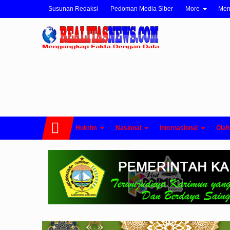
Susunan Redaksi
Pedoman Media Siber
More
Me
Hukrim
Nasional
Internasional
Olah