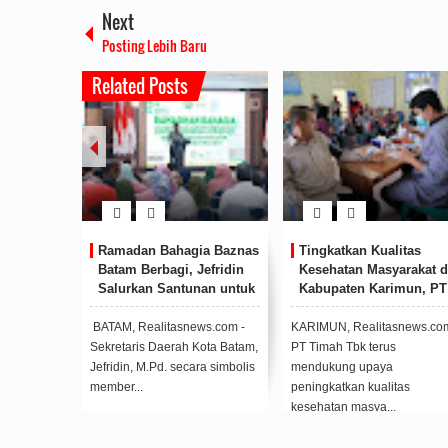
Next
Posting Lebih Baru
Related Posts
Tingkatkan Kualitas
Personil Satbinmas
Peme
Kesehatan Masyarakat di
Berikan Tausiah pada
Asah
Kabupaten Karimun, PT
Acara Peringatan Isra’
Polr
Timah Tbk Kerap Berikan
Mi’raj di SMPN 1 Singkep
Layanan Kesehatan Gratis
Pesisir
KARIMUN, Realitasnews.com -
LINGGA, Realitasnews.com -
ASAHAN
PT Timah Tbk terus
Polres Lingga melalui
Pemeri
mendukung upaya
Satbinmas Polres Lingga
Asahan 
peningkatkan kualitas
menghadiri sekaligus ...
Polres
kesehatan masya...
menjag