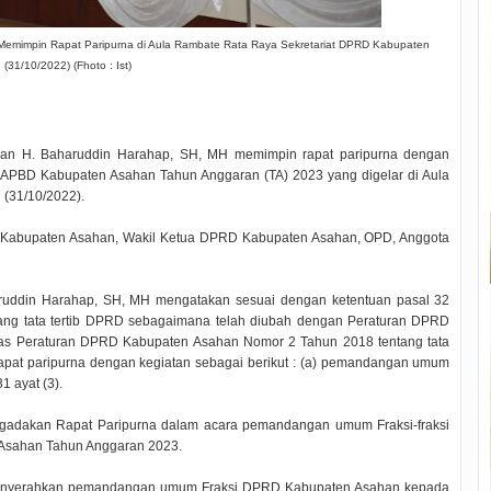
emimpin Rapat Paripurna di Aula Rambate Rata Raya Sekretariat DPRD Kabupaten
(31/10/2022) (Fhoto : Ist)
n H. Baharuddin Harahap, SH, MH memimpin rapat paripurna dengan
APBD Kabupaten Asahan Tahun Anggaran (TA) 2023 yang digelar di Aula
(31/10/2022).
rah Kabupaten Asahan, Wakil Ketua DPRD Kabupaten Asahan, OPD, Anggota
ddin Harahap, SH, MH mengatakan sesuai dengan ketentuan pasal 32
ng tata tertib DPRD sebagaimana telah diubah dengan Peraturan DPRD
as Peraturan DPRD Kabupaten Asahan Nomor 2 Tahun 2018 tentang tata
apat paripurna dengan kegiatan sebagai berikut : (a) pemandangan umum
 ayat (3).
ngadakan Rapat Paripurna dalam acara pemandangan umum Fraksi-fraksi
Asahan Tahun Anggaran 2023.
enyerahkan pemandangan umum Fraksi DPRD Kabupaten Asahan kepada