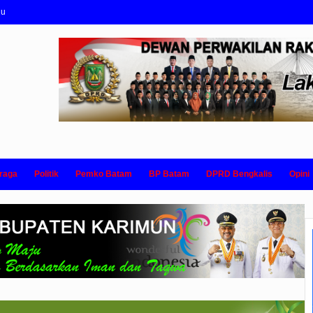
nu
raga
Politik
Pemko Batam
BP Batam
DPRD Bengkalis
Opini