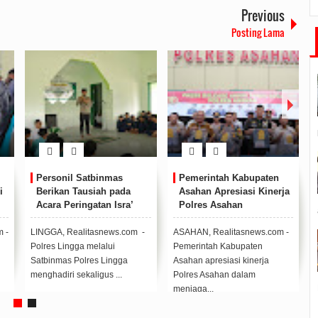
Previous
Posting Lama
rintah Kabupaten
Bupati Asahan Terima
Bupati ber
an Apresiasi Kinerja
Kunjungan PT. Taspen
Asahan Ser
es Asahan
Medan
Ambulance 
Dinkes Kabu
Asahan
, Realitasnews.com -
ASAHAN, Realitasnews.com -
ASAHAN, Reali
ntah Kabupaten
Bupati Asahan H. Surya, BSc
Bupati Asahan 
apresiasi kinerja
didampingi Sekretaris Daerah
bersama dengan
 Asahan dalam
Kabupaten Asahan...
(Wabup) Asahan
a...