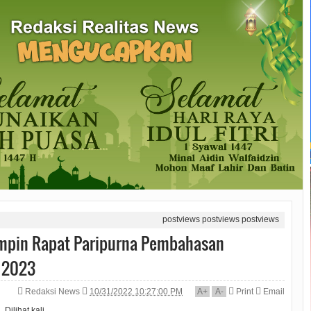
postviews
postviews
postviews
mpin Rapat Paripurna Pembahasan
 2023
Redaksi News
10/31/2022 10:27:00 PM
A
+
A
-
Print
Email
Dilihat
kali