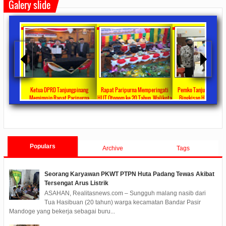
Galery slide
ta Ajang
Ketua DPRD Tanjungpinang
Rapat Paripurna Memperingati
Pemko Tanjung Pinang
unikasi
Memimpin Rapat Paripurna
HUT Otonom ke 20 Tahun, Walikota
Bingkisan Hari Raya Id
at
Pengesahan Ranperda Perubahan
Rahma Paparkan Capaian
Untuk Masyarakat Pene
ments
2022/09/24
0 Comments
2021/10/18
0 Comments
2020/05/11
0 Com
APBD TA 2022 Menjadi Perda
Pembangunan Selama 3 Tahun
Populars
Archive
Tags
Seorang Karyawan PKWT PTPN Huta Padang Tewas Akibat
Tersengat Arus Listrik
ASAHAN, Realitasnews.com – Sungguh malang nasib dari
Tua Hasibuan (20 tahun) warga kecamatan Bandar Pasir
Mandoge yang bekerja sebagai buru...