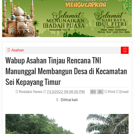
Asahan
Wabup Asahan Tinjau Rencana TNI
Manunggal Membangun Desa di Kecamatan
Sei Kepayang Timur
Redaksi News
7/13/2022 09:06:00 PM
A
+
A
-
Print
Email
Dilihat
kali