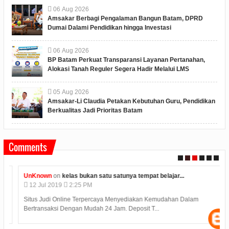
06
Aug
2026
Amsakar Berbagi Pengalaman Bangun Batam, DPRD
Dumai Dalami Pendidikan hingga Investasi
06
Aug
2026
BP Batam Perkuat Transparansi Layanan Pertanahan,
Alokasi Tanah Reguler Segera Hadir Melalui LMS
05
Aug
2026
Amsakar-Li Claudia Petakan Kebutuhan Guru, Pendidikan
Berkualitas Jadi Prioritas Batam
Comments
UnKnown
on
kelas bukan satu satunya tempat belajar...
12
Jul
2019
2:25 PM
Situs Judi Online Terpercaya Menyediakan Kemudahan Dalam
Bertransaksi Dengan Mudah 24 Jam. Deposit T...