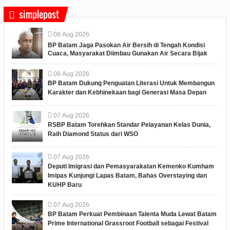
simplepost
08
Aug
2026
BP Batam Jaga Pasokan Air Bersih di Tengah Kondisi
Cuaca, Masyarakat Diimbau Gunakan Air Secara Bijak
08
Aug
2026
BP Batam Dukung Penguatan Literasi Untuk Membangun
Karakter dan Kebhinekaan bagi Generasi Masa Depan
07
Aug
2026
RSBP Batam Torehkan Standar Pelayanan Kelas Dunia,
Raih Diamond Status dari WSO
07
Aug
2026
Deputi Imigrasi dan Pemasyarakatan Kemenko Kumham
Imipas Kunjungi Lapas Batam, Bahas Overstaying dan
KUHP Baru
07
Aug
2026
BP Batam Perkuat Pembinaan Talenta Muda Lewat Batam
Prime International Grassroot Football sebagai Festival