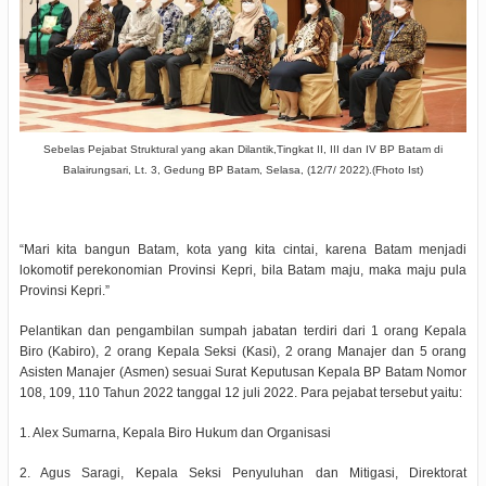
Sebelas Pejabat Struktural yang akan Dilantik,Tingkat II, III dan IV BP Batam di
Balairungsari, Lt. 3, Gedung BP Batam, Selasa, (12/7/ 2022).(Fhoto Ist)
“Mari kita bangun Batam, kota yang kita cintai, karena Batam menjadi
lokomotif perekonomian Provinsi Kepri, bila Batam maju, maka maju pula
Provinsi Kepri.”
Pelantikan dan pengambilan sumpah jabatan terdiri dari 1 orang Kepala
Biro (Kabiro), 2 orang Kepala Seksi (Kasi), 2 orang Manajer dan 5 orang
Asisten Manajer (Asmen) sesuai Surat Keputusan Kepala BP Batam Nomor
108, 109, 110 Tahun 2022 tanggal 12 juli 2022. Para pejabat tersebut yaitu:
1. Alex Sumarna, Kepala Biro Hukum dan Organisasi
2. Agus Saragi, Kepala Seksi Penyuluhan dan Mitigasi, Direktorat