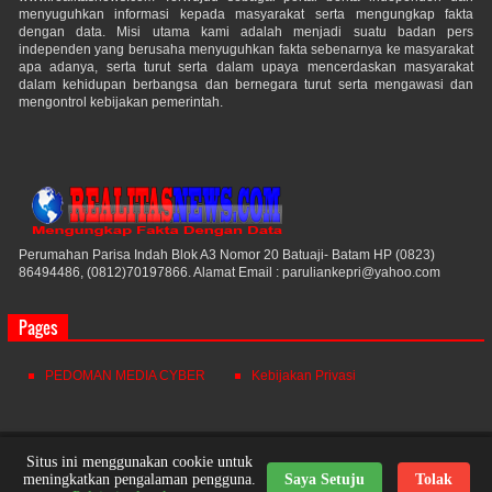
menyuguhkan informasi kepada masyarakat serta mengungkap fakta
dengan data. Misi utama kami adalah menjadi suatu badan pers
independen yang berusaha menyuguhkan fakta sebenarnya ke masyarakat
apa adanya, serta turut serta dalam upaya mencerdaskan masyarakat
dalam kehidupan berbangsa dan bernegara turut serta mengawasi dan
mengontrol kebijakan pemerintah.
Perumahan Parisa Indah Blok A3 Nomor 20 Batuaji- Batam HP (0823)
86494486, (0812)70197866. Alamat Email : paruliankepri@yahoo.com
Pages
PEDOMAN MEDIA CYBER
Kebijakan Privasi
Realitas News
© 2021. All Rights Reserved.
Situs ini menggunakan cookie untuk
meningkatkan pengalaman pengguna.
Saya Setuju
Tolak