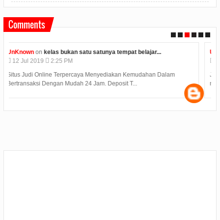
Comments
Unknown
on
konjen india di medan kunjungi bp batam...
12
Jul
2019
2:12 PM
Judi Deposit Ovo semakin booming di dunia judi online dengan
minimal deposit 10.000 Yuukkkk gabung j...