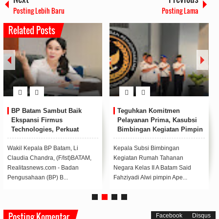
Posting Lebih Baru
Posting Lama
Related Posts
BP Batam Sambut Baik
Teguhkan Komitmen
Ekspansi Firmus
Pelayanan Prima, Kasubsi
Technologies, Perkuat
Bimbingan Kegiatan Pimpin
Posisi Batam sebagai Hub
Apel Pagi Rutan Batam
Infrastruktur AI Regional
Wakil Kepala BP Batam, Li
Kepala Subsi Bimbingan
Claudia Chandra, (F/Ist)BATAM,
Kegiatan Rumah Tahanan
Realitasnews.com - Badan
Negara Kelas II A Batam Said
Pengusahaan (BP) B...
Fahziyadi Alwi pimpin Ape...
Posting Komentar
Facebook
Disqus