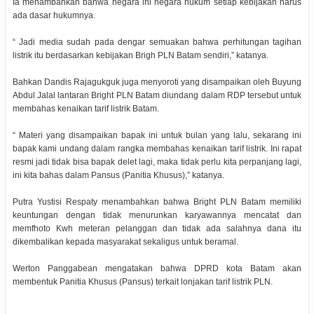
Ia menambahkan bahwa negara ini negara hukum setiap kebijakan harus
ada dasar hukumnya.
“ Jadi media sudah pada dengar semuakan bahwa perhitungan tagihan
listrik itu berdasarkan kebijakan Brigh PLN Batam sendiri,” katanya.
Bahkan Dandis Rajagukguk juga menyoroti yang disampaikan oleh Buyung
Abdul Jalal lantaran Bright PLN Batam diundang dalam RDP tersebut untuk
membahas kenaikan tarif listrik Batam.
“ Materi yang disampaikan bapak ini untuk bulan yang lalu, sekarang ini
bapak kami undang dalam rangka membahas kenaikan tarif listrik. Ini rapat
resmi jadi tidak bisa bapak delet lagi, maka tidak perlu kita perpanjang lagi,
ini kita bahas dalam Pansus (Panitia Khusus),” katanya.
Putra Yustisi Respaty menambahkan bahwa Bright PLN Batam memiliki
keuntungan dengan tidak menurunkan karyawannya mencatat dan
memfhoto Kwh meteran pelanggan dan tidak ada salahnya dana itu
dikembalikan kepada masyarakat sekaligus untuk beramal.
Werton Panggabean mengatakan bahwa DPRD kota Batam akan
membentuk Panitia Khusus (Pansus) terkait lonjakan tarif listrik PLN.