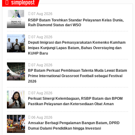
simplepost
07
Aug
2026
RSBP Batam Torehkan Standar Pelayanan Kelas Dunia,
Raih Diamond Status dari WSO
07
Aug
2026
Deputi Imigrasi dan Pemasyarakatan Kemenko Kumham
Imipas Kunjungi Lapas Batam, Bahas Overstaying dan
KUHP Baru
07
Aug
2026
BP Batam Perkuat Pembinaan Talenta Muda Lewat Batam
Prime International Grassroot Football sebagai Festival
2026
07
Aug
2026
Perkuat Sinergi Kelembagaan, RSBP Batam dan BPOM
Pastikan Pelayanan dan Ketersediaan Obat Aman
06
Aug
2026
Amsakar Berbagi Pengalaman Bangun Batam, DPRD
Dumai Dalami Pendidikan hingga Investasi