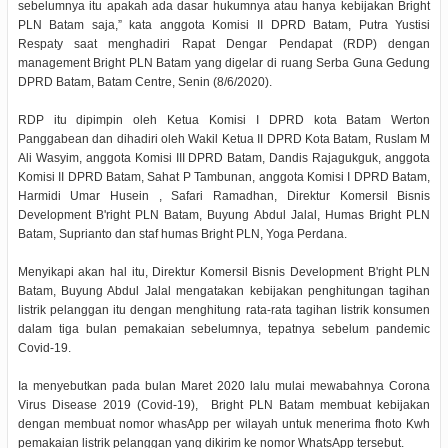
sebelumnya itu apakah ada dasar hukumnya atau hanya kebijakan Bright
PLN Batam saja,” kata anggota Komisi II DPRD Batam, Putra Yustisi
Respaty saat menghadiri Rapat Dengar Pendapat (RDP) dengan
management Bright PLN Batam yang digelar di ruang Serba Guna Gedung
DPRD Batam, Batam Centre, Senin (8/6/2020).
RDP itu dipimpin oleh Ketua Komisi I DPRD kota Batam Werton
Panggabean dan dihadiri oleh Wakil Ketua II DPRD Kota Batam, Ruslam M
Ali Wasyim, anggota Komisi III DPRD Batam, Dandis Rajagukguk, anggota
Komisi II DPRD Batam, Sahat P Tambunan, anggota Komisi I DPRD Batam,
Harmidi Umar Husein , Safari Ramadhan, Direktur Komersil Bisnis
Development B'right PLN Batam, Buyung Abdul Jalal, Humas Bright PLN
Batam, Suprianto dan staf humas Bright PLN, Yoga Perdana.
Menyikapi akan hal itu, Direktur Komersil Bisnis Development B'right PLN
Batam, Buyung Abdul Jalal mengatakan kebijakan penghitungan tagihan
listrik pelanggan itu dengan menghitung rata-rata tagihan listrik konsumen
dalam tiga bulan pemakaian sebelumnya, tepatnya sebelum pandemic
Covid-19.
Ia menyebutkan pada bulan Maret 2020 lalu mulai mewabahnya Corona
Virus Disease 2019 (Covid-19), Bright PLN Batam membuat kebijakan
dengan membuat nomor whasApp per wilayah untuk menerima fhoto Kwh
pemakaian listrik pelanggan yang dikirim ke nomor WhatsApp tersebut.