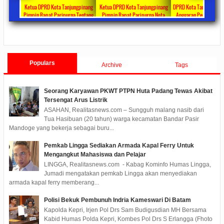
 Bagikan
Ketua DPRD Kota Tanjungpinang
Ketua DPRD Kota Tanjungpinang
DPRD Kota Tanjungpina
ul Fitri
Pimpin Rapat Paripurna Tentang
Pimpin Rapat Paripurna Nota
Anggaran Penanganan 
rima DTKS
Jawaban Pandangan Umum Fraksi-
Pengantar LKPJ Walikota
Tahun 2020 Sebesar Rp 3
ments
2020/05/08
0 Comments
2020/04/30
0 Comments
2020/04/28
0 Co
Fraksi Tentang LKPJ Walikota
Tanjungpinang Tahun 2019
Tanjungpinang TA 2019
Populars
Archive
Tags
Seorang Karyawan PKWT PTPN Huta Padang Tewas Akibat
Tersengat Arus Listrik
ASAHAN, Realitasnews.com – Sungguh malang nasib dari
Tua Hasibuan (20 tahun) warga kecamatan Bandar Pasir
Mandoge yang bekerja sebagai buru...
Pemkab Lingga Sediakan Armada Kapal Ferry Untuk
Mengangkut Mahasiswa dan Pelajar
LINGGA, Realitasnews.com - Kabag Kominfo Humas Lingga,
Jumadi mengatakan pemkab Lingga akan menyediakan
armada kapal ferry memberang...
Polisi Bekuk Pembunuh Indria Kameswari Di Batam
Kapolda Kepri, Irjen Pol Drs Sam Budigusdian MH Bersama
Kabid Humas Polda Kepri, Kombes Pol Drs S Erlangga (Fhoto