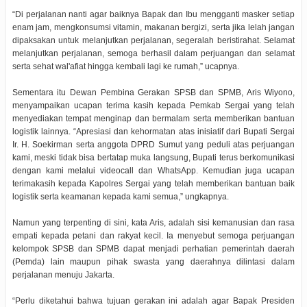
“Di perjalanan nanti agar baiknya Bapak dan Ibu mengganti masker setiap
enam jam, mengkonsumsi vitamin, makanan bergizi, serta jika lelah jangan
dipaksakan untuk melanjutkan perjalanan, segeralah beristirahat. Selamat
melanjutkan perjalanan, semoga berhasil dalam perjuangan dan selamat
serta sehat wal'afiat hingga kembali lagi ke rumah,” ucapnya.
Sementara itu Dewan Pembina Gerakan SPSB dan SPMB, Aris Wiyono,
menyampaikan ucapan terima kasih kepada Pemkab Sergai yang telah
menyediakan tempat menginap dan bermalam serta memberikan bantuan
logistik lainnya. “Apresiasi dan kehormatan atas inisiatif dari Bupati Sergai
Ir. H. Soekirman serta anggota DPRD Sumut yang peduli atas perjuangan
kami, meski tidak bisa bertatap muka langsung, Bupati terus berkomunikasi
dengan kami melalui videocall dan WhatsApp. Kemudian juga ucapan
terimakasih kepada Kapolres Sergai yang telah memberikan bantuan baik
logistik serta keamanan kepada kami semua,” ungkapnya.
Namun yang terpenting di sini, kata Aris, adalah sisi kemanusian dan rasa
empati kepada petani dan rakyat kecil. Ia menyebut semoga perjuangan
kelompok SPSB dan SPMB dapat menjadi perhatian pemerintah daerah
(Pemda) lain maupun pihak swasta yang daerahnya dilintasi dalam
perjalanan menuju Jakarta.
“Perlu diketahui bahwa tujuan gerakan ini adalah agar Bapak Presiden