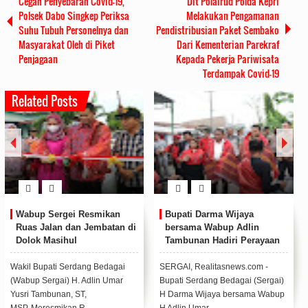
Cegah Penyebaran Covid-19,
Dit Polairud Polda Kepri
Polsek Dabo Singkep Periksa
Melakukan Pengamanan
Suhu Tubuh Personelnya dan
Pendistribusian Paket Sembako
Masyarakat Oleh di Piket
Dari Kementerian Parekraf
Penjagaan
Kepada Pekerja Pariwisata
Terdampak Covid-19
Related Posts
Wabup Sergei Resmikan
Bupati Darma Wijaya
Ruas Jalan dan Jembatan di
bersama Wabup Adlin
Dolok Masihul
Tambunan Hadiri Perayaan
Natal PGPI Kabupaten
Sergai
Wakil Bupati Serdang Bedagai
SERGAI, Realitasnews.com -
(Wabup Sergai) H. Adlin Umar
Bupati Serdang Bedagai (Sergai)
Yusri Tambunan, ST,
H Darma Wijaya bersama Wabup
MSP, Meresmikan R...
H Adlin Umar...