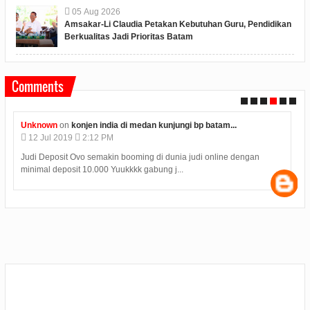
05
Aug
2026
Amsakar-Li Claudia Petakan Kebutuhan Guru, Pendidikan
Berkualitas Jadi Prioritas Batam
Comments
ngi bp batam...
Anonymous
on
polres karimun memberikan ku
09
Jul
2019
4:08 PM
ia judi online dengan
Hasil Seleksi Bersama Perguruan Tinggi SBM
..
pada Selasa (9/7) pukul 15.00 WIB. Samp...