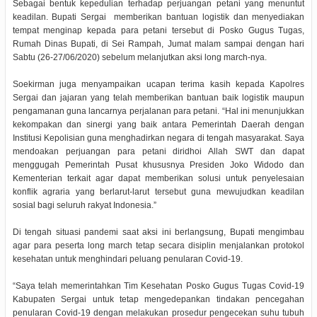
Sebagai bentuk kepedulian terhadap perjuangan petani yang menuntut
keadilan. Bupati Sergai memberikan bantuan logistik dan menyediakan
tempat menginap kepada para petani tersebut di Posko Gugus Tugas,
Rumah Dinas Bupati, di Sei Rampah, Jumat malam sampai dengan hari
Sabtu (26-27/06/2020) sebelum melanjutkan aksi long march-nya.
Soekirman juga menyampaikan ucapan terima kasih kepada Kapolres
Sergai dan jajaran yang telah memberikan bantuan baik logistik maupun
pengamanan guna lancarnya perjalanan para petani. “Hal ini menunjukkan
kekompakan dan sinergi yang baik antara Pemerintah Daerah dengan
Institusi Kepolisian guna menghadirkan negara di tengah masyarakat. Saya
mendoakan perjuangan para petani diridhoi Allah SWT dan dapat
menggugah Pemerintah Pusat khususnya Presiden Joko Widodo dan
Kementerian terkait agar dapat memberikan solusi untuk penyelesaian
konflik agraria yang berlarut-larut tersebut guna mewujudkan keadilan
sosial bagi seluruh rakyat Indonesia.”
Di tengah situasi pandemi saat aksi ini berlangsung, Bupati mengimbau
agar para peserta long march tetap secara disiplin menjalankan protokol
kesehatan untuk menghindari peluang penularan Covid-19.
“Saya telah memerintahkan Tim Kesehatan Posko Gugus Tugas Covid-19
Kabupaten Sergai untuk tetap mengedepankan tindakan pencegahan
penularan Covid-19 dengan melakukan prosedur pengecekan suhu tubuh