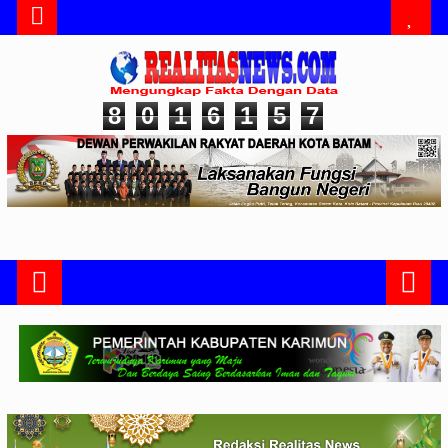
8
0
1
6
1
5
7