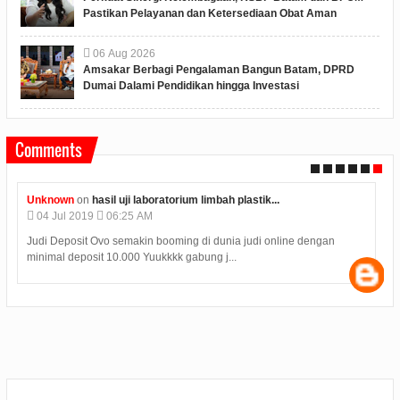
Pastikan Pelayanan dan Ketersediaan Obat Aman
06
Aug
2026
Amsakar Berbagi Pengalaman Bangun Batam, DPRD
Dumai Dalami Pendidikan hingga Investasi
Comments
Unknown
on
hasil uji laboratorium limbah plastik...
04
Jul
2019
06:25 AM
Judi Deposit Ovo semakin booming di dunia judi online dengan
minimal deposit 10.000 Yuukkkk gabung j...
s