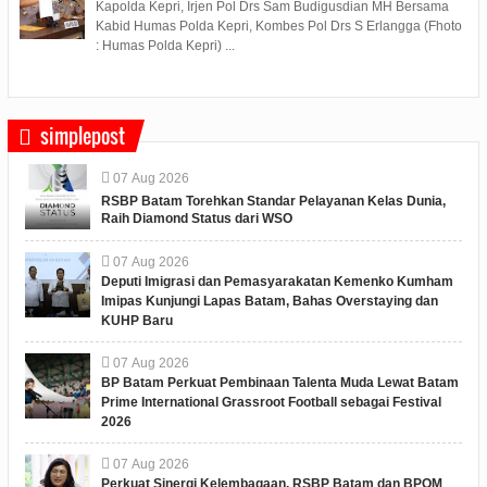
Kapolda Kepri, Irjen Pol Drs Sam Budigusdian MH Bersama
Kabid Humas Polda Kepri, Kombes Pol Drs S Erlangga (Fhoto
: Humas Polda Kepri) ...
simplepost
07
Aug
2026
RSBP Batam Torehkan Standar Pelayanan Kelas Dunia,
Raih Diamond Status dari WSO
07
Aug
2026
Deputi Imigrasi dan Pemasyarakatan Kemenko Kumham
Imipas Kunjungi Lapas Batam, Bahas Overstaying dan
KUHP Baru
07
Aug
2026
BP Batam Perkuat Pembinaan Talenta Muda Lewat Batam
Prime International Grassroot Football sebagai Festival
2026
07
Aug
2026
Perkuat Sinergi Kelembagaan, RSBP Batam dan BPOM