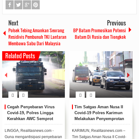
Next
Previous
Polsek Tebing Amankan Seorang
BP Batam Promosikan Potensi
Residivis Pembunuh TKI Lantaran
Batam Di Rusia dan Tiongkok
Membawa Sabu Dari Malaysia
Related Posts
Cegah Penyebaran Virus
Tim Satgas Aman Nusa II
Covid-19, Polres Lingga
Covid-19 Polres Karimun
Kerahkan AWC Semprot
Melakukan Penyemprotan
Disinfektan Jalanan Dabo
Disenfektan Di Ruas Jalan
Singkep
Protokol
LINGGA, Realitasnews.com -
KARIMUN, Realitasnews.com –
Guna mengantisipasi penyebaran
Tim Satgas Aman Nusa II Covid-