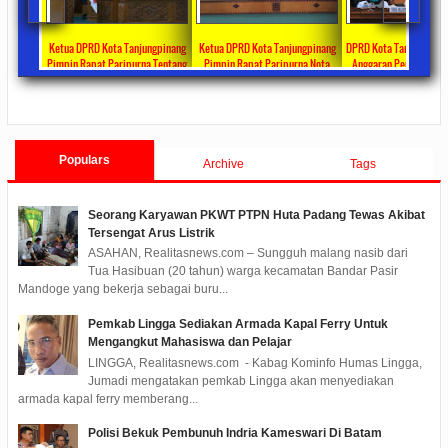
Ketua DPRD Kota Tanjungpinang
Ketua DPRD Kota Tanjungpinang
DPRD Kota Tanjungpinang Sahkan
Pimpin Rapat Paripurna Tentang
Pimpin Rapat Paripurna Nota
Anggaran Penanganan Covid-19
Jawaban Pandangan Umum Fraksi-
Pengantar LKPJ Walikota
Tahun 2020 Sebesar Rp 31,4 Miliar
2020/05/08
0 Comments
2020/04/30
0 Comments
2020/04/28
0 Comments
Fraksi Tentang LKPJ Walikota
Tanjungpinang Tahun 2019
Tanjungpinang TA 2019
Populars
Archive
Tags
Seorang Karyawan PKWT PTPN Huta Padang Tewas Akibat
Tersengat Arus Listrik
ASAHAN, Realitasnews.com – Sungguh malang nasib dari
Tua Hasibuan (20 tahun) warga kecamatan Bandar Pasir
Mandoge yang bekerja sebagai buru...
Pemkab Lingga Sediakan Armada Kapal Ferry Untuk
Mengangkut Mahasiswa dan Pelajar
LINGGA, Realitasnews.com - Kabag Kominfo Humas Lingga,
Jumadi mengatakan pemkab Lingga akan menyediakan
armada kapal ferry memberang...
Polisi Bekuk Pembunuh Indria Kameswari Di Batam