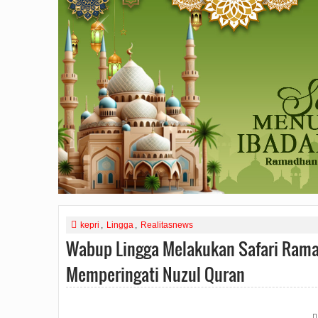
kepri
,
Lingga
,
Realitasnews
Wabup Lingga Melakukan Safari Rama
Memperingati Nuzul Quran