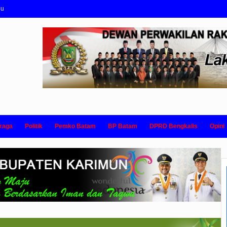
nu
raga
Politik
Pemko Batam
BP Batam
DPRD Bengkalis
Opini