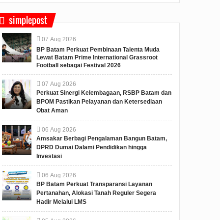
simplepost
07
Aug
2026
BP Batam Perkuat Pembinaan Talenta Muda
Lewat Batam Prime International Grassroot
Football sebagai Festival 2026
07
Aug
2026
Perkuat Sinergi Kelembagaan, RSBP Batam dan
BPOM Pastikan Pelayanan dan Ketersediaan
Obat Aman
06
Aug
2026
Amsakar Berbagi Pengalaman Bangun Batam,
DPRD Dumai Dalami Pendidikan hingga
Investasi
06
Aug
2026
BP Batam Perkuat Transparansi Layanan
Pertanahan, Alokasi Tanah Reguler Segera
Hadir Melalui LMS