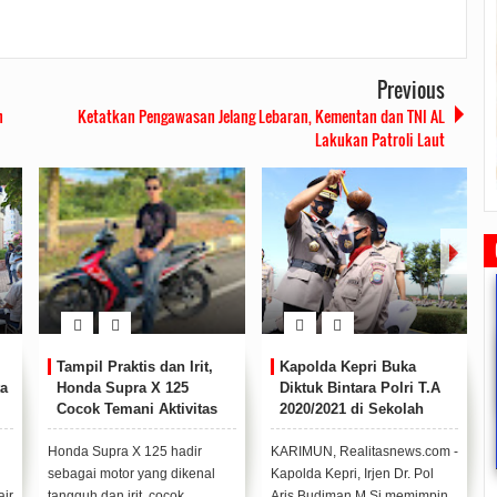
Previous
n
Ketatkan Pengawasan Jelang Lebaran, Kementan dan TNI AL
Lakukan Patroli Laut
Tampil Praktis dan Irit,
Kapolda Kepri Buka
a
Honda Supra X 125
Diktuk Bintara Polri T.A
Cocok Temani Aktivitas
2020/2021 di Sekolah
Anak Muda di Kepri
Polisi Negara Polda Kepri
Rudi Sampaikan Rencana
Rudi Tinjau Pemupukan Pohon dan
Safari Ramadhan Walikota A
Honda Supra X 125 hadir
KARIMUN, Realitasnews.com -
Pembangunan Batam
Kesiapan Pelebaran Jalan
Silahturahmi Dan Komunika
Dengan Masyarakat
2019/07/16
0 Comments
2019/06/19
0 Comments
sebagai motor yang dikenal
Kapolda Kepri, Irjen Dr. Pol
2019/05/14
0 Commen
air
tangguh dan irit cocok
Aris Budiman M,Si memimpin