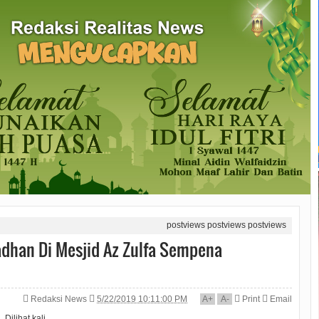
postviews
postviews
postviews
dhan Di Mesjid Az Zulfa Sempena
Redaksi News
5/22/2019 10:11:00 PM
A
+
A
-
Print
Email
Dilihat
kali