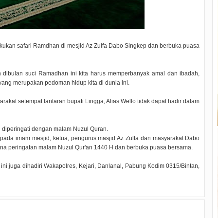
akukan safari Ramdhan di mesjid Az Zulfa Dabo Singkep dan berbuka puasa
 dibulan suci Ramadhan ini kita harus memperbanyak amal dan ibadah,
ng merupakan pedoman hidup kita di dunia ini.
kat setempat lantaran bupati Lingga, Alias Wello tidak dapat hadir dalam
an diperingati dengan malam Nuzul Quran.
epada imam mesjid, ketua, pengurus masjid Az Zulfa dan masyarakat Dabo
na peringatan malam Nuzul Qur'an 1440 H dan berbuka puasa bersama.
i juga dihadiri Wakapolres, Kejari, Danlanal, Pabung Kodim 0315/Bintan,