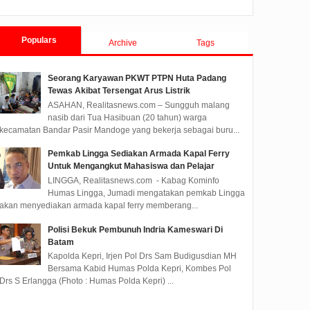
Disease (Covid-19), Polres...
melakukan penyemprota...
Berhala 
Populars
Archive
Tags
Seorang Karyawan PKWT PTPN Huta Padang
Tewas Akibat Tersengat Arus Listrik
ASAHAN, Realitasnews.com – Sungguh malang
nasib dari Tua Hasibuan (20 tahun) warga
kecamatan Bandar Pasir Mandoge yang bekerja sebagai buru...
Pemkab Lingga Sediakan Armada Kapal Ferry
Untuk Mengangkut Mahasiswa dan Pelajar
LINGGA, Realitasnews.com - Kabag Kominfo
Humas Lingga, Jumadi mengatakan pemkab Lingga
akan menyediakan armada kapal ferry memberang...
Polisi Bekuk Pembunuh Indria Kameswari Di
Batam
Kapolda Kepri, Irjen Pol Drs Sam Budigusdian MH
Bersama Kabid Humas Polda Kepri, Kombes Pol
Drs S Erlangga (Fhoto : Humas Polda Kepri) ...