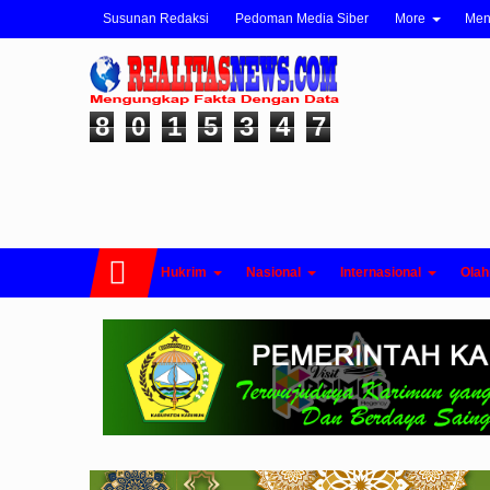
Susunan Redaksi
Pedoman Media Siber
More
Me
8
0
1
5
3
4
7
Hukrim
Nasional
Internasional
Olah