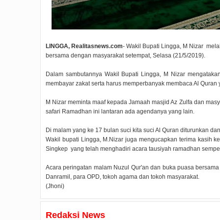
LINGGA, Realitasnews.com
- Wakil Bupati Lingga, M Nizar mel
bersama dengan masyarakat setempat, Selasa (21/5/2019).
Dalam sambutannya Wakil Bupati Lingga, M Nizar mengatakan
membayar zakat serta harus memperbanyak membaca Al Quran ya
M Nizar meminta maaf kepada Jamaah masjid Az Zulfa dan masyara
safari Ramadhan ini lantaran ada agendanya yang lain.
Di malam yang ke 17 bulan suci kita suci Al Quran diturunkan d
Wakil bupati Lingga, M.Nizar juga mengucapkan terima kasih k
Singkep yang telah menghadiri acara tausiyah ramadhan sempe
Acara peringatan malam Nuzul Qur'an dan buka puasa bersama in
Danramil, para OPD, tokoh agama dan tokoh masyarakat.
(Jhoni)
Redaksi News