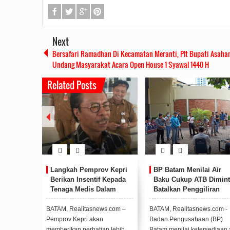
Next
Bersafari Ramadhan Di Kecamatan Meranti, Plt Bupati Asaha
Undang Masyarakat Acara Open House 1 Syawal 1440 H
Related Posts
Langkah Pemprov Kepri
BP Batam Menilai Air
Berikan Insentif Kepada
Baku Cukup ATB Dimint
Tenaga Medis Dalam
Batalkan Penggiliran
Menangani Pasien Covid-
Distribusi Air
19 Didukung DPRD Kepri
BATAM, Realitasnews.com –
BATAM, Realitasnews.com -
Pemprov Kepri akan
Badan Pengusahaan (BP)
memberikan perhatian lebih
Batam menilai ketersediaan 