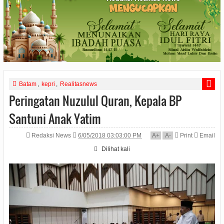
Batam
,
kepri
,
Realitasnews
Peringatan Nuzulul Quran, Kepala BP
Santuni Anak Yatim
Redaksi News
6/05/2018 03:03:00 PM
A
+
A
-
Print
Email
Dilihat
kali