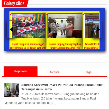
Galery slide
emko Tanjung Pinang Bagikan
Ketua DPRD Kota Tanjungpinang
Ketua DPRD Kota Tanjungpinang
DP
Bingkisan Hari Raya Idul Fitri
Pimpin Rapat Paripurna Tentang
Pimpin Rapat Paripurna Nota
tuk Masyarakat Penerima DTKS
Jawaban Pandangan Umum Fraksi-
Pengantar LKPJ Walikota
Ta
2020/05/11
0 Comments
2020/05/08
0 Comments
2020/04/30
0 Comments
Fraksi Tentang LKPJ Walikota
Tanjungpinang Tahun 2019
Tanjungpinang TA 2019
Populars
Archive
Tags
Seorang Karyawan PKWT PTPN Huta Padang Tewas Akibat
Tersengat Arus Listrik
ASAHAN, Realitasnews.com – Sungguh malang nasib dari
Tua Hasibuan (20 tahun) warga kecamatan Bandar Pasir
Mandoge yang bekerja sebagai buru...