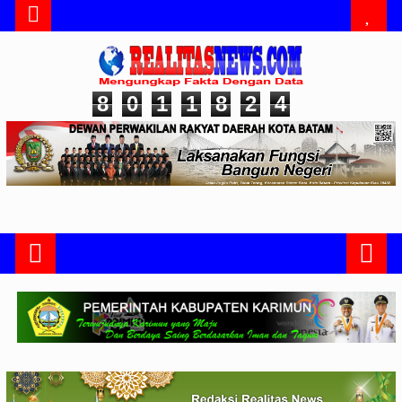
8
0
1
1
8
2
4