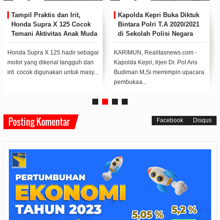
Tampil Praktis dan Irit,
Kapolda Kepri Buka Diktuk
Honda Supra X 125 Cocok
Bintara Polri T.A 2020/2021
Temani Aktivitas Anak Muda
di Sekolah Polisi Negara
di Kepri
Polda Kepri
Honda Supra X 125 hadir sebagai
KARIMUN, Realitasnews.com -
motor yang dikenal tangguh dan
Kapolda Kepri, Irjen Dr. Pol Aris
irit cocok digunakan untuk masy...
Budiman M,Si memimpin upacara
pembukaa...
Posting Komentar
Facebook
Disqus