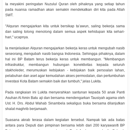
Ia meyakini peringatan Nuzulul Quran oleh pihaknya yang setiap tahun
pada nuansa ramadhan akan semakin mendekatkan diri kita pada Allah
SWT.
"Alquran mengajarkan kita untuk bersikap ta’awun, saling bekerja sama
dan saling tolong menolong dalam semua aspek kehidupan kita sehari-
hari," ucapnya.
Ia menjelaskan Alquran mengajarkan bekerja keras untuk mengubah nasib
seseorang, mengubah nasib bangsa Indonesia. Sehingga pihaknya, dalam
hal ini BP Batam terus bekerja keras untuk membangun. "Membangun
infrastruktur, membangun hubungan konektivitas kepada seluruh
stakholeder, merumuskan kebijakan - kebijakan baik persoalan lahan,
pelabuhan dan aset agar kemudahan akses permodalan, dan pertumbuhan
investasi Kota Batam semakin baik dan tumbuh," jelas Lukita.
Pada rangkaian ini Lukita menyerahkan santunan kepada 50 anak Panti
Asuhan Al Amin Batu aji dan bersama mendengarkan Tausiyah agama oleh
Ust. H. Drs. Abdul Wahab Sinambela sekaligus buka bersama dilanjutkan
shalat maghrib berjamaah.
Suasana akrab terasa dalam kegiatan tersebut. Nampak tak ada batas
antara para Deputi dan pimpinan bersama lebih dari 200 karyawan/ti BP