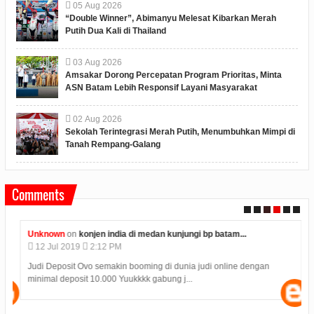
05
Aug
2026
“Double Winner”, Abimanyu Melesat Kibarkan Merah
Putih Dua Kali di Thailand
03
Aug
2026
Amsakar Dorong Percepatan Program Prioritas, Minta
ASN Batam Lebih Responsif Layani Masyarakat
02
Aug
2026
Sekolah Terintegrasi Merah Putih, Menumbuhkan Mimpi di
Tanah Rempang-Galang
Comments
Unknown
on
konjen india di medan kunjungi bp batam...
12
Jul
2019
2:12 PM
Judi Deposit Ovo semakin booming di dunia judi online dengan
minimal deposit 10.000 Yuukkkk gabung j...