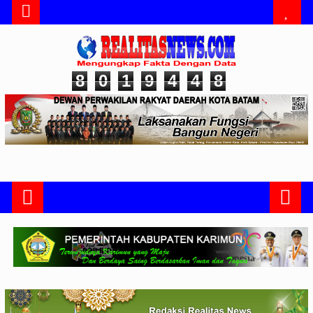
8
0
1
9
4
4
8