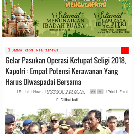
Batam
,
kepri
,
Realitasnews
Gelar Pasukan Operasi Ketupat Seligi 2018,
Kapolri : Empat Potensi Kerawanan Yang
Harus Diwaspadai Bersama
Redaksi News
6/07/2018 12:02:00 AM
A
+
A
-
Print
Email
Dilihat
kali