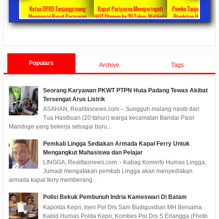
ta Ajang
Ketua DPRD Tanjungpinang
Rapat Paripurna Memperingati
Pemko Tanjung Pinang
unikasi
Memimpin Rapat Paripurna
HUT Otonom ke 20 Tahun, Walikota
Bingkisan Hari Raya Id
at
Pengesahan Ranperda Perubahan
Rahma Paparkan Capaian
Untuk Masyarakat Pene
ments
2022/09/24
0 Comments
2021/10/18
0 Comments
2020/05/11
0 Com
APBD TA 2022 Menjadi Perda
Pembangunan Selama 3 Tahun
Populars
Archive
Tags
Seorang Karyawan PKWT PTPN Huta Padang Tewas Akibat
Tersengat Arus Listrik
ASAHAN, Realitasnews.com – Sungguh malang nasib dari
Tua Hasibuan (20 tahun) warga kecamatan Bandar Pasir
Mandoge yang bekerja sebagai buru...
Pemkab Lingga Sediakan Armada Kapal Ferry Untuk
Mengangkut Mahasiswa dan Pelajar
LINGGA, Realitasnews.com - Kabag Kominfo Humas Lingga,
Jumadi mengatakan pemkab Lingga akan menyediakan
armada kapal ferry memberang...
Polisi Bekuk Pembunuh Indria Kameswari Di Batam
Kapolda Kepri, Irjen Pol Drs Sam Budigusdian MH Bersama
Kabid Humas Polda Kepri, Kombes Pol Drs S Erlangga (Fhoto