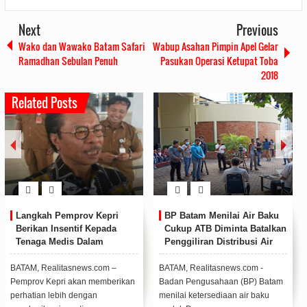
Next
Previous
Wako dan Wawako Batam Safari
Wabup Asahan Pimpin Apel Gelar
Ramadhan Sebulan Penuh
Pasukan Operasi Ketupat Toba
2018
Related Posts
Tampil Praktis dan Irit,
Kapolda Kepri Buka Diktuk
Honda Supra X 125 Cocok
Bintara Polri T.A 2020/2021
Temani Aktivitas Anak Muda
di Sekolah Polisi Negara
di Kepri
Polda Kepri
Honda Supra X 125 hadir sebagai
KARIMUN, Realitasnews.com -
motor yang dikenal tangguh dan
Kapolda Kepri, Irjen Dr. Pol Aris
irit cocok digunakan untuk masy...
Budiman M,Si memimpin upacara