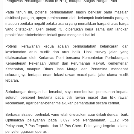
Pengawas Persaingan Usaha (KPPU), maupun Satgas Pangan Polri.
Pada tahun ini, potensi permasalahan masih berkisar pada masalah
distribusi pangan, upaya penimbunan oleh kelompok kartel/mafia pangan,
maupun perilaku negatif pelaku usaha yang menaikkan harga di atas harga
yang ditetapkan. Oleh sebab itu, diperlukan kerja sama dan langkah
proaktif dari stakeholders terkait guna mengatasi hal ini.
Potensi kerawanan kedua adalah permasalahan kelancaran dan
keselamatan arus mudik dan arus balik. Hasil survey jalan yang
dilaksanakan oleh Korlantas Polri bersama Kementerian Perhubungan,
Kementerian Pekerjaan Umum dan Perumahan Rakyat, Kementerian
Kesehatan, maupun Dinas Jasa Marga, dan Pertamina, mendapati
sekurangnya terdapat enam lokasi rawan macet pada jalur utama mudik
lebaran.
Sehubungan dengan hal tersebut, saya memberikan penekanan kepada
seluruh personel terutama pada titik rawan macet dan titik rawan
kecelakaan, agar benar-benar melakukan pemantauan secara cermat.
Berbagai strategi bertindak yang telah ditetapkan agar diikuti dengan baik.
Optimalkan pelayanan pada 3.097 Pos Pengamanan, 1.112 Pos
Pelayanan, 7 Pos Terpadu, dan 12 Pos Check Point yang tergelar selama
penyelenggaraan operasi.