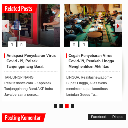
Related Posts
si Penyebaran Virus
Cegah Penyebaran Virus
Tampil Pra
19, Polsek
Covid-19, Pemkab Lingga
Honda Su
pinang Barat
Menghentikan Aktifitas
Temani Ak
an Tempat Pencucian
Kapal Fery Yang Masuk dan
di Kepri
Untuk Masyarakat
Keluar Selama 14 Hari
PINANG,
LINGGA, Realitasnews.com –
Honda Supra
ews.com - Kapolsek
Bupati Lingga, Alias Wello
motor yang 
nang Barat AKP Indra
memimpin rapat koordinasi
irit cocok d
ama perso...
lanjutan Gugus Tu...
Posting Komentar
Facebook
Disqus