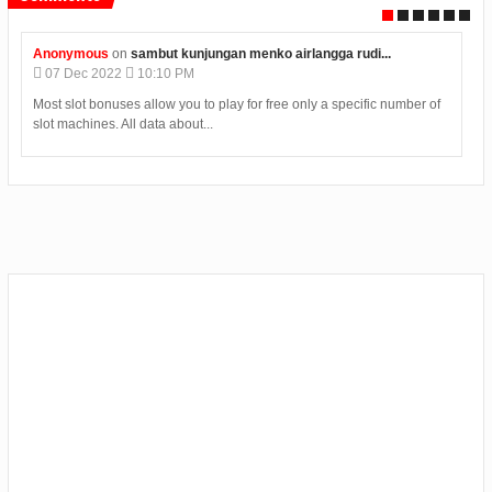
rudi...
Anonymous
on
meriahkan hut ke 51 bp batam adakan...
04
Dec
2022
06:21 AM
ecific number of
They supply four variations of roulette may be} all extremely
tremendous realistic and they supply t...