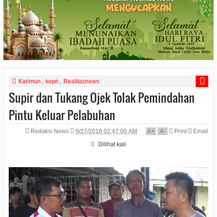
Karimun
,
kepri
,
Realitasnews
Supir dan Tukang Ojek Tolak Pemindahan
Pintu Keluar Pelabuhan
Redaksi News
9/27/2016 02:47:00 AM
A
+
A
-
Print
Email
Dilihat
kali