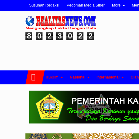
Susunan Redaksi
Pedoman Media Siber
More
Me
8
0
2
3
0
2
2
Hukrim
Nasional
Internasional
Olah