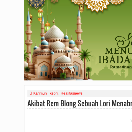
Karimun
,
kepri
,
Realitasnews
Akibat Rem Blong Sebuah Lori Menabra