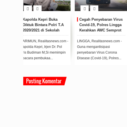
uka
Cegah Penyebaran Virus
Tim Satgas Aman Nusa 
olri T.A
Covid-19, Polres Lingga
Covid-19 Polres Karimu
kolah
Kerahkan AWC Semprot
Melakukan Penyemprot
lda Kepri
Disinfektan Jalanan Dabo
Disenfektan Di Ruas Jal
Singkep
Protokol
news.com -
LINGGA, Realitasnews.com -
KARIMUN, Realitasnews.co
Dr. Pol
Guna mengantisipasi
– Tim Satgas Aman Nusa II
 memimpin
penyebaran Virus Corona
Covid-19 Polres Karimun
.
Disease (Covid-19), Polres...
melakukan penyemprota...
Posting Komentar