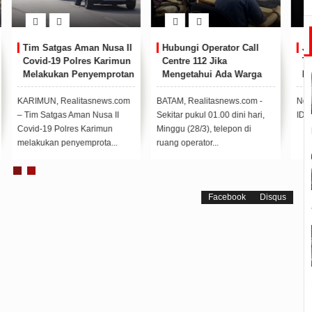
II
Hubungi Operator Call
Jokowi: Ibu Sudah 4
n
Centre 112 Jika
Tahun Menderita Sakit
an
Mengetahui Ada Warga
Kanker
an
Menunjukkan Gejala
Covid-19
m
BATAM, Realitasnews.com -
Normal 0 false false false EN-
Sekitar pukul 01.00 dini hari,
ID X-NONE X-NONE ...
Minggu (28/3), telepon di
ruang operator...
Facebook
Disqus