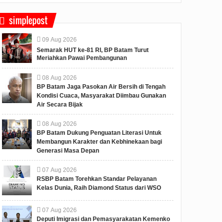
simplepost
09
Aug
2026
Semarak HUT ke-81 RI, BP Batam Turut
Meriahkan Pawai Pembangunan
08
Aug
2026
BP Batam Jaga Pasokan Air Bersih di Tengah
Kondisi Cuaca, Masyarakat Diimbau Gunakan
Air Secara Bijak
08
Aug
2026
BP Batam Dukung Penguatan Literasi Untuk
Membangun Karakter dan Kebhinekaan bagi
Generasi Masa Depan
07
Aug
2026
RSBP Batam Torehkan Standar Pelayanan
Kelas Dunia, Raih Diamond Status dari WSO
07
Aug
2026
Deputi Imigrasi dan Pemasyarakatan Kemenko