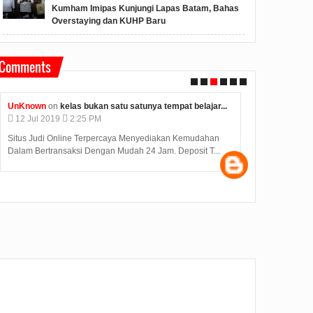
Kumham Imipas Kunjungi Lapas Batam, Bahas
Overstaying dan KUHP Baru
Comments
UnKnown
on
kelas bukan satu satunya tempat belajar...
Unknown
on
k
12
Jul
2019
2:25 PM
12
Jul
2019
Situs Judi Online Terpercaya Menyediakan Kemudahan
Judi Deposit O
Dalam Bertransaksi Dengan Mudah 24 Jam. Deposit T...
dengan minimal