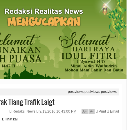
postviews
postviews
postviews
k Tiang Trafik Laigt
Redaksi News
9/13/2016 10:43:00 PM
A
+
A
-
Print
Email
Dilihat
kali