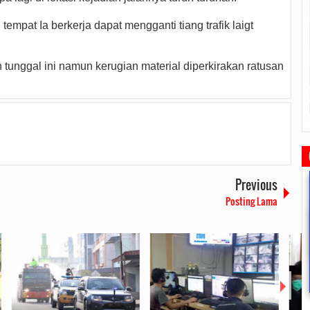
empat Ia berkerja dapat mengganti tiang trafik laigt
 tunggal ini namun kerugian material diperkirakan ratusan
Previous
Posting Lama
Rudi Sampaikan Rencana
Rudi Tinjau Pemupukan Pohon dan
Safari Ramadhan Walikota A
Pembangunan Batam
Kesiapan Pelebaran Jalan
Silahturahmi Dan Komunika
Dengan Masyarakat
2019/07/16
0 Comments
2019/06/19
0 Comments
2019/05/14
0 Commen