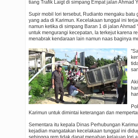
tiang Trafik Laigt di simpang Empat jalan Ahmad 
Supir mobil lori tersebut, Rudianto mengaku batu 
yang ada di Karimun. Kecelakaan tunggal ini terja
namun ketika di simpang Baran 1 di jalan Ahmad Y
untuk mengurangi kecepatan, Ia terkejut karena rem
menabrak kendaraan lain namun naas baginya mobil
“Sa
ken
tid
sam
Aki
ham
har
Po
Karimun untuk dimintai keterangan dan mempert
Sementara itu kepala Dinas Perhubungan Karimun, 
kejadian mangatakan kecelakaan tunggal ini diduga
sehingga rem tidak dapat menahan kelajuan lori ap