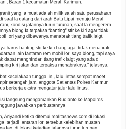
Yani, Baran 1 kecamatan Meral, Karimun.
granit yang Ia muat adalah milik salah satu perusahaan
di saat Ia datang dari arah Batu Lipai menuju Meral,
ani, kondisi jalannya turun turunan, saat Ia mengerem
nya blong Ia terpaksa “banting” stir ke kiri agar tidak
 lori yang dibawanya menabrak tiang trafik laigt.
ya harus banting stir ke kiri bang agar tidak menabrak
daraan lain lantaran rem mobil lori saya blong, tapi saya
ak dapat menghindari tiang trafik laigt yang ada di
ping kiri jalan dan terpaksa menabraknya,” jelasnya.
bat kecelakaan tunggal ini, lalu lintas sempat macet
pir setengah jam, anggota Satlantas Polres Karimun
us berkerja ekstra mengatur jalur lalu lintas.
lisi langsung mengamankan Rudianto ke Mapolres
anggung jawabkan perbuatannya.
Ariyandi ketika ditemui realitasnews.com di lokasi
 terjadi lantaran lori tersebut kelebihan muatan
a lagi di lokasi kejadian jalannya turun turunan.