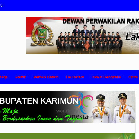
nu
raga
Politik
Pemko Batam
BP Batam
DPRD Bengkalis
Opini