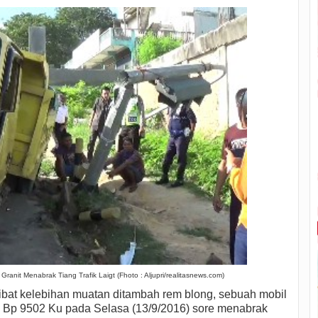
nit Menabrak Tiang Trafik Laigt (Fhoto : Aljupri/realitasnews.com)
ibat kelebihan muatan ditambah rem blong, sebuah mobil
isi Bp 9502 Ku pada Selasa (13/9/2016) sore menabrak