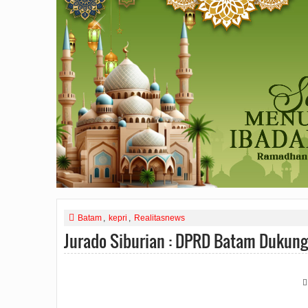
Batam
,
kepri
,
Realitasnews
Jurado Siburian : DPRD Batam Dukun