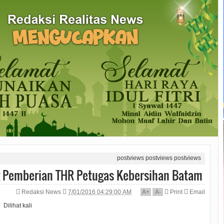
postviews
postviews
postviews
g Pemberian THR Petugas Kebersihan Batam
Redaksi News
7/01/2016 04:29:00 AM
A
+
A
-
Print
Email
Dilihat
kali