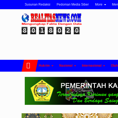
Susunan Redaksi
Pedoman Media Siber
More
Me
8
0
1
8
0
2
0
Hukrim
Nasional
Internasional
Olah