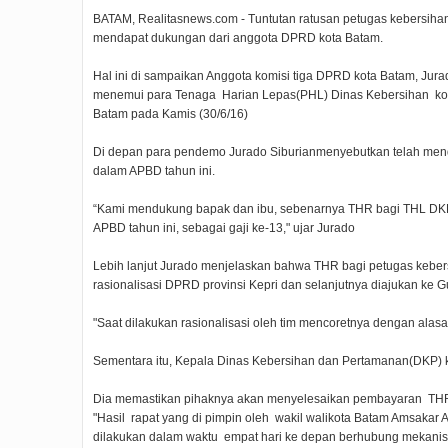
BATAM, Realitasnews.com - Tuntutan ratusan petugas kebersiha
mendapat dukungan dari anggota DPRD kota Batam.
Hal ini di sampaikan Anggota komisi tiga DPRD kota Batam, Jur
menemui para Tenaga Harian Lepas(PHL) Dinas Kebersihan kota
Batam pada Kamis (30/6/16)
Di depan para pendemo Jurado Siburianmenyebutkan telah me
dalam APBD tahun ini.
“Kami mendukung bapak dan ibu, sebenarnya THR bagi THL DK
APBD tahun ini, sebagai gaji ke-13," ujar Jurado
Lebih lanjut Jurado menjelaskan bahwa THR bagi petugas keber
rasionalisasi DPRD provinsi Kepri dan selanjutnya diajukan ke G
"Saat dilakukan rasionalisasi oleh tim mencoretnya dengan alas
Sementara itu, Kepala Dinas Kebersihan dan Pertamanan(DKP)
Dia memastikan pihaknya akan menyelesaikan pembayaran THR
"Hasil rapat yang di pimpin oleh wakil walikota Batam Amsaka
dilakukan dalam waktu empat hari ke depan berhubung mekani