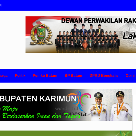
nu
raga
Politik
Pemko Batam
BP Batam
DPRD Bengkalis
Opini