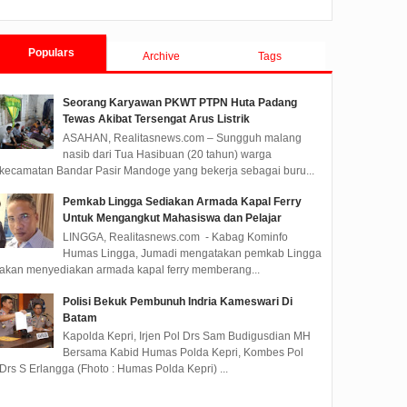
Pelayanan Prima,
Best Student Ajak Pelajar
Si
Kasubsi Bimbingan
Ubah Ide Jadi Inovasi
Pe
Kegiatan Pimpin Apel
untuk Negeri
Pe
Populars
Archive
Tags
Pagi Rutan Batam
Ba
Kepala Subsi Bimbingan
PT Astra Honda Motor (AHM)
Li C
Kegiatan Rumah Tahanan
melalui AHM Best Student
Lati
Seorang Karyawan PKWT PTPN Huta Padang
Negara Kelas II A Batam Said
2026 mengajak generasi
Info
Tewas Akibat Tersengat Arus Listrik
Fahziyadi Alwi pimpin Ape...
muda untuk menghadi...
digel
ASAHAN, Realitasnews.com – Sungguh malang
nasib dari Tua Hasibuan (20 tahun) warga
kecamatan Bandar Pasir Mandoge yang bekerja sebagai buru...
Pemkab Lingga Sediakan Armada Kapal Ferry
Untuk Mengangkut Mahasiswa dan Pelajar
LINGGA, Realitasnews.com - Kabag Kominfo
Humas Lingga, Jumadi mengatakan pemkab Lingga
akan menyediakan armada kapal ferry memberang...
Polisi Bekuk Pembunuh Indria Kameswari Di
Batam
Kapolda Kepri, Irjen Pol Drs Sam Budigusdian MH
Bersama Kabid Humas Polda Kepri, Kombes Pol
Drs S Erlangga (Fhoto : Humas Polda Kepri) ...