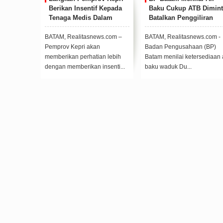
ntif Kepada
Baku Cukup ATB Diminta
Terus Memperkuat
s Dalam
Batalkan Penggiliran
Kemitraan dengan I
asien Covid-
Distribusi Air
Pers
 DPRD Kepri
snews.com –
BATAM, Realitasnews.com -
BATAM, Realitasnews.c
akan
Badan Pengusahaan (BP)
Melalui kegiatan silatur
hatian lebih
Batam menilai ketersediaan air
dan ngopi santai yang ru
an insenti...
baku waduk Du...
digelar setiap bu...