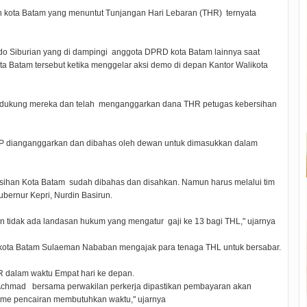
n kota Batam yang menuntut Tunjangan Hari Lebaran (THR) ternyata
ado Siburian yang di dampingi anggota DPRD kota Batam lainnya saat
 Batam tersebut ketika menggelar aksi demo di depan Kantor Walikota
ndukung mereka dan telah menganggarkan dana THR petugas kebersihan
P dianganggarkan dan dibahas oleh dewan untuk dimasukkan dalam
sihan Kota Batam sudah dibahas dan disahkan. Namun harus melalui tim
ubernur Kepri, Nurdin Basirun.
an tidak ada landasan hukum yang mengatur gaji ke 13 bagi THL," ujarnya
 kota Batam Sulaeman Nababan mengajak para tenaga THL untuk bersabar.
 dalam waktu Empat hari ke depan.
r Achmad bersama perwakilan perkerja dipastikan pembayaran akan
sme pencairan membutuhkan waktu," ujarnya