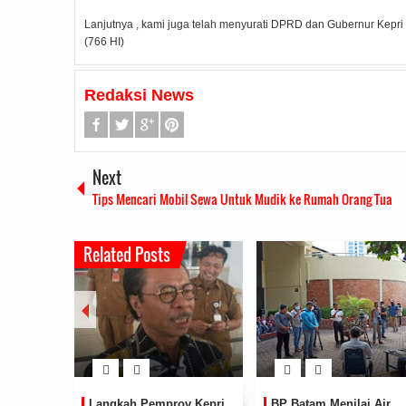
Lanjutnya , kami juga telah menyurati DPRD dan Gubernur Kepr
(766 HI)
Redaksi News
Next
Tips Mencari Mobil Sewa Untuk Mudik ke Rumah Orang Tua
Related Posts
prov Kepri
BP Batam Menilai Air
Manajemen Sky Ga