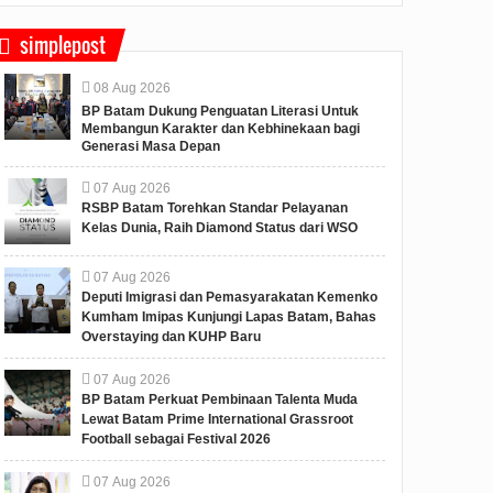
simplepost
08
Aug
2026
BP Batam Dukung Penguatan Literasi Untuk
Membangun Karakter dan Kebhinekaan bagi
Generasi Masa Depan
07
Aug
2026
RSBP Batam Torehkan Standar Pelayanan
Kelas Dunia, Raih Diamond Status dari WSO
07
Aug
2026
Deputi Imigrasi dan Pemasyarakatan Kemenko
Kumham Imipas Kunjungi Lapas Batam, Bahas
Overstaying dan KUHP Baru
07
Aug
2026
BP Batam Perkuat Pembinaan Talenta Muda
Lewat Batam Prime International Grassroot
Football sebagai Festival 2026
07
Aug
2026