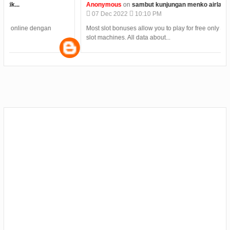
Anonymous
on
sambut kunjungan menko airlangga rudi...
07
Dec
2022
10:10 PM
Most slot bonuses allow you to play for free only a specific number of
T
slot machines. All data about...
t