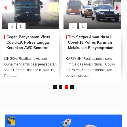
Cegah Penyebaran Virus
Tim Satgas Aman Nusa II
Covid-19, Polres Lingga
Covid-19 Polres Karimun
Kerahkan AWC Semprot
Melakukan Penyemprotan
Disinfektan Jalanan Dabo
Disenfektan Di Ruas Jalan
Singkep
Protokol
LINGGA, Realitasnews.com -
KARIMUN, Realitasnews.com –
Guna mengantisipasi penyebaran
Tim Satgas Aman Nusa II Covid-
Virus Corona Disease (Covid-19),
19 Polres Karimun melakukan
Polres...
penyemprota...