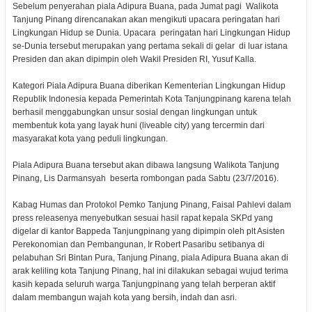
Sebelum penyerahan piala Adipura Buana, pada Jumat pagi Walikota
Tanjung Pinang direncanakan akan mengikuti upacara peringatan hari
Lingkungan Hidup se Dunia. Upacara peringatan hari Lingkungan Hidup
se-Dunia tersebut merupakan yang pertama sekali di gelar di luar istana
Presiden dan akan dipimpin oleh Wakil Presiden RI, Yusuf Kalla.
Kategori Piala Adipura Buana diberikan Kementerian Lingkungan Hidup
Republik Indonesia kepada Pemerintah Kota Tanjungpinang karena telah
berhasil menggabungkan unsur sosial dengan lingkungan untuk
membentuk kota yang layak huni (liveable city) yang tercermin dari
masyarakat kota yang peduli lingkungan.
Piala Adipura Buana tersebut akan dibawa langsung Walikota Tanjung
Pinang, Lis Darmansyah beserta rombongan pada Sabtu (23/7/2016).
Kabag Humas dan Protokol Pemko Tanjung Pinang, Faisal Pahlevi dalam
press releasenya menyebutkan sesuai hasil rapat kepala SKPd yang
digelar di kantor Bappeda Tanjungpinang yang dipimpin oleh plt Asisten
Perekonomian dan Pembangunan, Ir Robert Pasaribu setibanya di
pelabuhan Sri Bintan Pura, Tanjung Pinang, piala Adipura Buana akan di
arak keliling kota Tanjung Pinang, hal ini dilakukan sebagai wujud terima
kasih kepada seluruh warga Tanjungpinang yang telah berperan aktif
dalam membangun wajah kota yang bersih, indah dan asri.