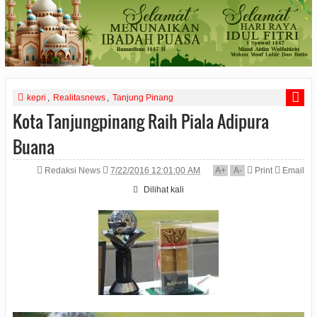
kepri
,
Realitasnews
,
Tanjung Pinang
Kota Tanjungpinang Raih Piala Adipura
Buana
Redaksi News
7/22/2016 12:01:00 AM
A
+
A
-
Print
Email
Dilihat
kali