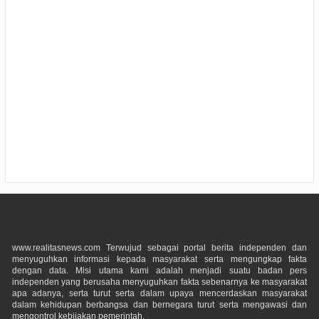
www.realitasnews.com Terwujud sebagai portal berita independen dan
menyuguhkan informasi kepada masyarakat serta mengungkap fakta
dengan data. Misi utama kami adalah menjadi suatu badan pers
independen yang berusaha menyuguhkan fakta sebenarnya ke masyarakat
apa adanya, serta turut serta dalam upaya mencerdaskan masyarakat
dalam kehidupan berbangsa dan bernegara turut serta mengawasi dan
mengontrol kebijakan pemerintah.