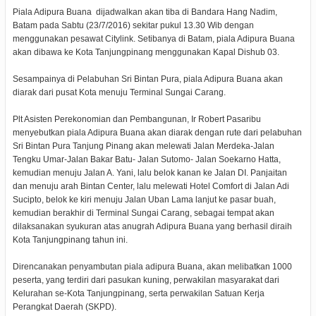
Piala Adipura Buana dijadwalkan akan tiba di Bandara Hang Nadim,
Batam pada Sabtu (23/7/2016) sekitar pukul 13.30 Wib dengan
menggunakan pesawat Citylink. Setibanya di Batam, piala Adipura Buana
akan dibawa ke Kota Tanjungpinang menggunakan Kapal Dishub 03.
Sesampainya di Pelabuhan Sri Bintan Pura, piala Adipura Buana akan
diarak dari pusat Kota menuju Terminal Sungai Carang.
Plt Asisten Perekonomian dan Pembangunan, Ir Robert Pasaribu
menyebutkan piala Adipura Buana akan diarak dengan rute dari pelabuhan
Sri Bintan Pura Tanjung Pinang akan melewati Jalan Merdeka-Jalan
Tengku Umar-Jalan Bakar Batu- Jalan Sutomo- Jalan Soekarno Hatta,
kemudian menuju Jalan A. Yani, lalu belok kanan ke Jalan DI. Panjaitan
dan menuju arah Bintan Center, lalu melewati Hotel Comfort di Jalan Adi
Sucipto, belok ke kiri menuju Jalan Uban Lama lanjut ke pasar buah,
kemudian berakhir di Terminal Sungai Carang, sebagai tempat akan
dilaksanakan syukuran atas anugrah Adipura Buana yang berhasil diraih
Kota Tanjungpinang tahun ini.
Direncanakan penyambutan piala adipura Buana, akan melibatkan 1000
peserta, yang terdiri dari pasukan kuning, perwakilan masyarakat dari
Kelurahan se-Kota Tanjungpinang, serta perwakilan Satuan Kerja
Perangkat Daerah (SKPD).