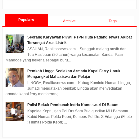
APBD TA 2022 Menjadi Perda
Pembangunan Selama 3 Tahun
Populars
Archive
Tags
Seorang Karyawan PKWT PTPN Huta Padang Tewas Akibat
Tersengat Arus Listrik
ASAHAN, Realitasnews.com – Sungguh malang nasib dari
Tua Hasibuan (20 tahun) warga kecamatan Bandar Pasir
Mandoge yang bekerja sebagai buru...
Pemkab Lingga Sediakan Armada Kapal Ferry Untuk
Mengangkut Mahasiswa dan Pelajar
LINGGA, Realitasnews.com - Kabag Kominfo Humas Lingga,
Jumadi mengatakan pemkab Lingga akan menyediakan
armada kapal ferry memberang...
Polisi Bekuk Pembunuh Indria Kameswari Di Batam
Kapolda Kepri, Irjen Pol Drs Sam Budigusdian MH Bersama
Kabid Humas Polda Kepri, Kombes Pol Drs S Erlangga (Fhoto
: Humas Polda Kepri) ...