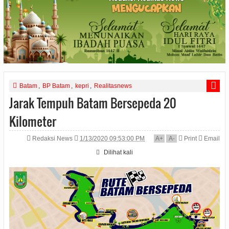
Batam
,
BP Batam
,
kepri
,
Realitasnews
Jarak Tempuh Batam Bersepeda 20
Kilometer
Redaksi News
1/13/2020 09:53:00 PM
A
+
A
-
Print
Email
Dilihat
kali