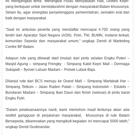
ini mengangkat tema “Merangkai Pulau Menyatukan Hati, Gowes Kepri"
yang bertujuan untuk bersilaturahmi dengan masyarakat Batam khususnya.
Selain itu, agar sinergitas penyelenggara pemerintahan, semakin erat dan
baik dengan masyarakat.
“Saat ini antusias peserta yang mendaftar mencapai 4.700 orang yang
terdiri dari Aparatur Sipil Negara (ASN), Polri, TNI, BUMN, instansi terkait,
komunitas Sepeda dan masyarakat umum,” ungkap Dendi di Marketing
Centre BP Batam.
Adapun rute yang dilewati start (mulai) dari pintu selatan Engku Puteri –
Masjid Agung – simpang Frengky - Simpang Kabil Kepri Mall – Dermaga
Sukajadi – flyover Laluan Madani – Polsek Lubuk Baja.
Dilanjut rute dari BCS menuju ke Grand Mall – Simpang Martabak Har –
Simpang Telkom – Jalan Raden Patah – Simpang Indomobil – Edukits –
Bundaran Madani – Simpang Ikan Daun dan finish (selesai) di pintu barat
Engku Putri.
“Dalam pelaksanaannya nanti, kami memohon maaf tentunya akan ada
sedikit gangguan di perjalanan masyarakat, khususnya di rute Batam
Bersepeda, dikarenakan yang mengikuti kegiatan ini mencapai 5000 lebih,”
ungkap Dendi Gustinandar.