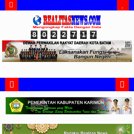
8
0
2
2
7
1
7