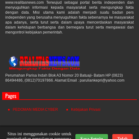
www.realitasnews.com Terwujud sebagai portal berita independen dan
menyuguhkan informasi kepada masyarakat serta mengungkap fakta
dengan data. Misi utama kami adalah menjadi suatu badan pers
independen yang berusaha menyuguhkan fakta sebenarnya ke masyarakat
apa adanya, serta turut serta dalam upaya mencerdaskan masyarakat
dalam kehidupan berbangsa dan bernegara turut serta mengawasi dan
mengontrol kebijakan pemerintah.
Perumahan Parisa Indah Blok A3 Nomor 20 Batuaji- Batam HP (0823)
86494486, (0812)70197866. Alamat Email : paruliankepri@yahoo.com
Pages
PEDOMAN MEDIA CYBER
Kebijakan Privasi
Realitas News
© 2021. All Rights Reserved.
Situs ini menggunakan cookie untuk
meningkatkan pengalaman pengguna.
Saya Setuju
Tolak