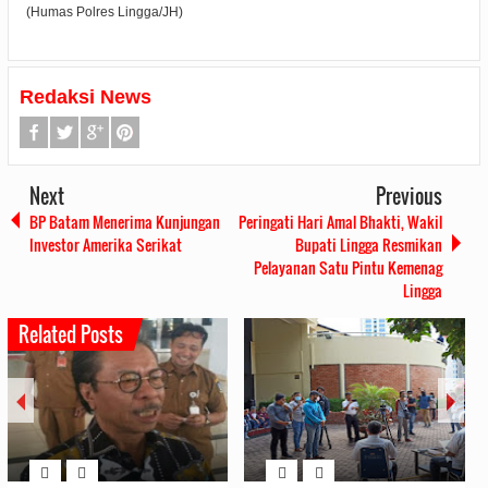
(Humas Polres Lingga/JH)
Redaksi News
Next
Previous
BP Batam Menerima Kunjungan
Peringati Hari Amal Bhakti, Wakil
Investor Amerika Serikat
Bupati Lingga Resmikan
Pelayanan Satu Pintu Kemenag
Lingga
Related Posts