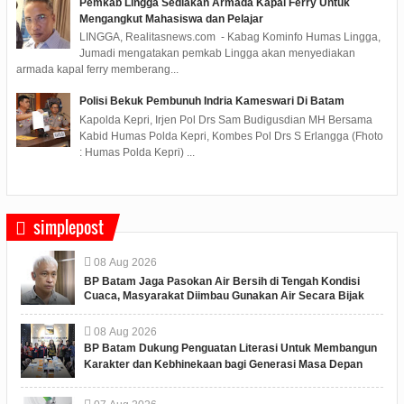
Pemkab Lingga Sediakan Armada Kapal Ferry Untuk
Mengangkut Mahasiswa dan Pelajar
LINGGA, Realitasnews.com - Kabag Kominfo Humas Lingga,
Jumadi mengatakan pemkab Lingga akan menyediakan
armada kapal ferry memberang...
Polisi Bekuk Pembunuh Indria Kameswari Di Batam
Kapolda Kepri, Irjen Pol Drs Sam Budigusdian MH Bersama
Kabid Humas Polda Kepri, Kombes Pol Drs S Erlangga (Fhoto
: Humas Polda Kepri) ...
simplepost
08
Aug
2026
BP Batam Jaga Pasokan Air Bersih di Tengah Kondisi
Cuaca, Masyarakat Diimbau Gunakan Air Secara Bijak
08
Aug
2026
BP Batam Dukung Penguatan Literasi Untuk Membangun
Karakter dan Kebhinekaan bagi Generasi Masa Depan