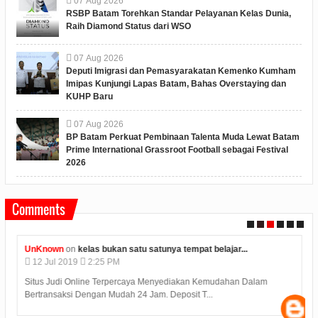
07
Aug
2026
RSBP Batam Torehkan Standar Pelayanan Kelas Dunia,
Raih Diamond Status dari WSO
07
Aug
2026
Deputi Imigrasi dan Pemasyarakatan Kemenko Kumham
Imipas Kunjungi Lapas Batam, Bahas Overstaying dan
KUHP Baru
07
Aug
2026
BP Batam Perkuat Pembinaan Talenta Muda Lewat Batam
Prime International Grassroot Football sebagai Festival
2026
Comments
UnKnown
on
kelas bukan satu satunya tempat belajar...
12
Jul
2019
2:25 PM
Situs Judi Online Terpercaya Menyediakan Kemudahan Dalam
Bertransaksi Dengan Mudah 24 Jam. Deposit T...