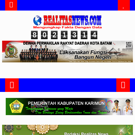
8
0
2
1
3
1
4