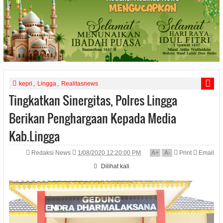
kepri
,
Lingga
,
Realitasnews
Tingkatkan Sinergitas, Polres Lingga
Berikan Penghargaan Kepada Media
Kab.Lingga
Redaksi News
1/08/2020 12:20:00 PM
A
+
A
-
Print
Email
Dilihat
kali