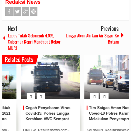
Redaksi News
Next
Previous
Lepas Tukik Sebanyak 4.109,
Lingga Akan Alirkan Air Segar Ke
Gubernur Kepri Mendapat Rekor
Batam
MURI
Related Posts
Cegah Penyebaran Virus
Tim Satgas Aman Nusa II
Covid-19, Polres Lingga
Covid-19 Polres Karimun
Kerahkan AWC Semprot
Melakukan Penyemprotan
Disinfektan Jalanan Dabo
Disenfektan Di Ruas Jalan
Singkep
Protokol
LINGGA, Realitasnews.com -
KARIMUN, Realitasnews.com –