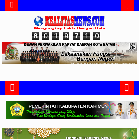
8
0
1
9
7
1
0