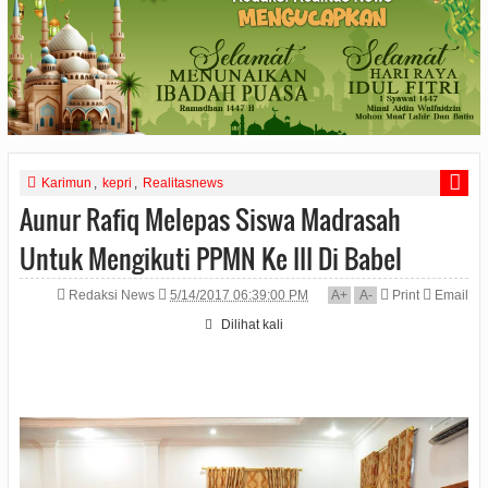
Karimun
,
kepri
,
Realitasnews
Aunur Rafiq Melepas Siswa Madrasah
Untuk Mengikuti PPMN Ke III Di Babel
Redaksi News
5/14/2017 06:39:00 PM
A
+
A
-
Print
Email
Dilihat
kali