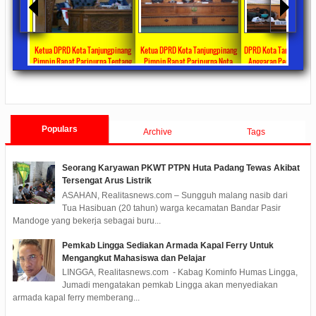
 Bagikan
Ketua DPRD Kota Tanjungpinang
Ketua DPRD Kota Tanjungpinang
DPRD Kota Tanjungpina
ul Fitri
Pimpin Rapat Paripurna Tentang
Pimpin Rapat Paripurna Nota
Anggaran Penanganan 
rima DTKS
Jawaban Pandangan Umum Fraksi-
Pengantar LKPJ Walikota
Tahun 2020 Sebesar Rp 3
ments
2020/05/08
0 Comments
2020/04/30
0 Comments
2020/04/28
0 Co
Fraksi Tentang LKPJ Walikota
Tanjungpinang Tahun 2019
Tanjungpinang TA 2019
Populars
Archive
Tags
Seorang Karyawan PKWT PTPN Huta Padang Tewas Akibat
Tersengat Arus Listrik
ASAHAN, Realitasnews.com – Sungguh malang nasib dari
Tua Hasibuan (20 tahun) warga kecamatan Bandar Pasir
Mandoge yang bekerja sebagai buru...
Pemkab Lingga Sediakan Armada Kapal Ferry Untuk
Mengangkut Mahasiswa dan Pelajar
LINGGA, Realitasnews.com - Kabag Kominfo Humas Lingga,
Jumadi mengatakan pemkab Lingga akan menyediakan
armada kapal ferry memberang...