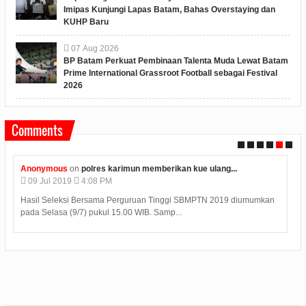
Imipas Kunjungi Lapas Batam, Bahas Overstaying dan
KUHP Baru
07
Aug
2026
BP Batam Perkuat Pembinaan Talenta Muda Lewat Batam
Prime International Grassroot Football sebagai Festival
2026
Comments
Unknown
on
hasil uji laboratorium limbah plastik...
04
Jul
2019
06:25 AM
Judi Deposit Ovo semakin booming di dunia judi online dengan
minimal deposit 10.000 Yuukkkk gabung j...
s