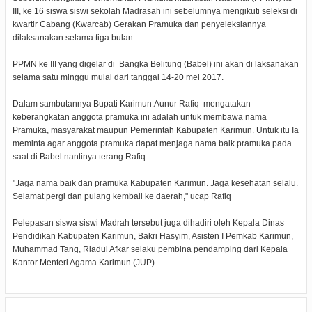
III, ke 16 siswa siswi sekolah Madrasah ini sebelumnya mengikuti seleksi di
kwartir Cabang (Kwarcab) Gerakan Pramuka dan penyeleksiannya
dilaksanakan selama tiga bulan.
PPMN ke III yang digelar di
Bangka Belitung (Babel) ini akan di laksanakan
selama satu minggu mulai dari tanggal 14-20 mei 2017.
Dalam sambutannya Bupati Karimun.Aunur Rafiq
mengatakan
keberangkatan anggota pramuka ini adalah untuk membawa nama
Pramuka, masyarakat maupun Pemerintah Kabupaten Karimun. Untuk itu Ia
meminta agar anggota pramuka dapat menjaga nama baik pramuka pada
saat di Babel nantinya.terang Rafiq
"Jaga nama baik dan pramuka Kabupaten Karimun. Jaga kesehatan selalu.
Selamat pergi dan pulang kembali ke daerah," ucap Rafiq
Pelepasan siswa siswi Madrah tersebut juga dihadiri oleh Kepala Dinas
Pendidikan Kabupaten Karimun, Bakri Hasyim, Asisten I Pemkab Karimun,
Muhammad Tang, Riadul Afkar selaku pembina pendamping dari Kepala
Kantor Menteri Agama Karimun.(JUP)