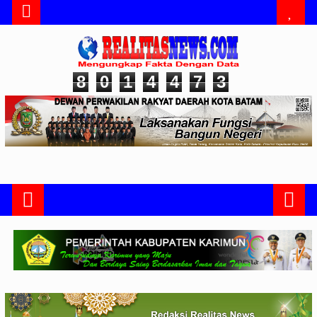
8
0
1
4
4
7
3