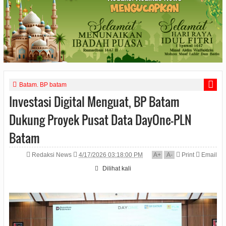
Batam. BP batam
Investasi Digital Menguat, BP Batam
Dukung Proyek Pusat Data DayOne-PLN
Batam
Redaksi News
4/17/2026 03:18:00 PM
A
+
A
-
Print
Email
Dilihat
kali