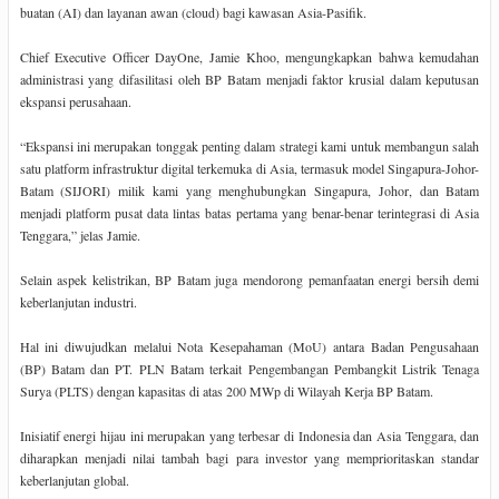
buatan (AI) dan layanan awan (cloud) bagi kawasan Asia-Pasifik.
Chief Executive Officer DayOne, Jamie Khoo, mengungkapkan bahwa kemudahan
administrasi yang difasilitasi oleh BP Batam menjadi faktor krusial dalam keputusan
ekspansi perusahaan.
“Ekspansi ini merupakan tonggak penting dalam strategi kami untuk membangun salah
satu platform infrastruktur digital terkemuka di Asia, termasuk model Singapura-Johor-
Batam (SIJORI) milik kami yang menghubungkan Singapura, Johor, dan Batam
menjadi platform pusat data lintas batas pertama yang benar-benar terintegrasi di Asia
Tenggara,” jelas Jamie.
Selain aspek kelistrikan, BP Batam juga mendorong pemanfaatan energi bersih demi
keberlanjutan industri.
Hal ini diwujudkan melalui Nota Kesepahaman (MoU) antara Badan Pengusahaan
(BP) Batam dan PT. PLN Batam terkait Pengembangan Pembangkit Listrik Tenaga
Surya (PLTS) dengan kapasitas di atas 200 MWp di Wilayah Kerja BP Batam.
Inisiatif energi hijau ini merupakan yang terbesar di Indonesia dan Asia Tenggara, dan
diharapkan menjadi nilai tambah bagi para investor yang memprioritaskan standar
keberlanjutan global.