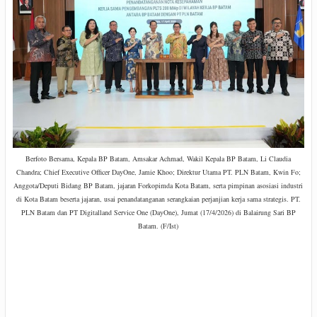
Berfoto Bersama, K
epala BP Batam, Amsakar Achmad, Wakil Kepala BP Batam, Li Claudia
Chandra; Chief Executive Officer DayOne, Jamie Khoo; Direktur Utama PT. PLN Batam, Kwin Fo;
Anggota/Deputi Bidang BP Batam, jajaran Forkopimda Kota Batam, serta pimpinan asosiasi industri
di Kota Batam beserta jajaran, u
sai
penandatanganan serangkaian perjanjian kerja sama strategis. PT.
PLN Batam dan PT Digitalland Service One (DayOne), Jumat (17/4/2026) di Balairung Sari BP
Batam. (F/Ist)