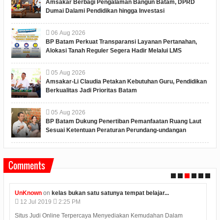
Amsakar Berbagi Pengalaman Bangun Batam, DPRD
Dumai Dalami Pendidikan hingga Investasi
06
Aug
2026
BP Batam Perkuat Transparansi Layanan Pertanahan,
Alokasi Tanah Reguler Segera Hadir Melalui LMS
05
Aug
2026
Amsakar-Li Claudia Petakan Kebutuhan Guru, Pendidikan
Berkualitas Jadi Prioritas Batam
05
Aug
2026
BP Batam Dukung Penertiban Pemanfaatan Ruang Laut
Sesuai Ketentuan Peraturan Perundang-undangan
Comments
UnKnown
on
kelas bukan satu satunya tempat belajar...
12
Jul
2019
2:25 PM
Situs Judi Online Terpercaya Menyediakan Kemudahan Dalam