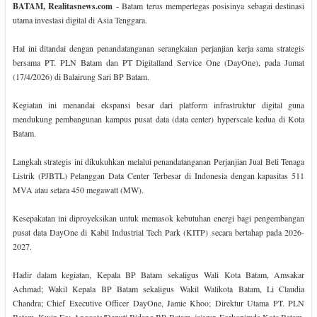
BATAM, Realitasnews.com
- Batam terus mempertegas posisinya sebagai destinasi
utama investasi digital di Asia Tenggara.
Hal ini ditandai dengan penandatanganan serangkaian perjanjian kerja sama strategis
bersama PT. PLN Batam dan PT Digitalland Service One (DayOne), pada Jumat
(17/4/2026) di Balairung Sari BP Batam.
Kegiatan ini menandai ekspansi besar dari platform infrastruktur digital guna
mendukung pembangunan kampus pusat data (data center) hyperscale kedua di Kota
Batam.
Langkah strategis ini dikukuhkan melalui penandatanganan Perjanjian Jual Beli Tenaga
Listrik (PJBTL) Pelanggan Data Center Terbesar di Indonesia dengan kapasitas 511
MVA atau setara 450 megawatt (MW).
Kesepakatan ini diproyeksikan untuk memasok kebutuhan energi bagi pengembangan
pusat data DayOne di Kabil Industrial Tech Park (KITP) secara bertahap pada 2026-
2027.
Hadir dalam kegiatan, Kepala BP Batam sekaligus Wali Kota Batam, Amsakar
Achmad; Wakil Kepala BP Batam sekaligus Wakil Walikota Batam, Li Claudia
Chandra; Chief Executive Officer DayOne, Jamie Khoo; Direktur Utama PT. PLN
Batam, Kwin Fo; Anggota/Deputi Bidang BP Batam, jajaran Forkopimda Kota Batam,