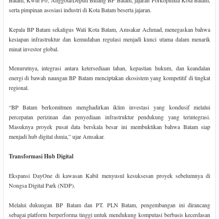
serta pimpinan asosiasi industri di Kota Batam beserta jajaran.
Kepala BP Batam sekaligus Wali Kota Batam, Amsakar Achmad, menegaskan bahwa
kesiapan infrastruktur dan kemudahan regulasi menjadi kunci utama dalam menarik
minat investor global.
Menurutnya, integrasi antara ketersediaan lahan, kepastian hukum, dan keandalan
energi di bawah naungan BP Batam menciptakan ekosistem yang kompetitif di tingkat
regional.
“BP Batam berkomitmen menghadirkan iklim investasi yang kondusif melalui
percepatan perizinan dan penyediaan infrastruktur pendukung yang terintegrasi.
Masuknya proyek pusat data berskala besar ini membuktikan bahwa Batam siap
menjadi hub digital dunia,” ujar Amsakar.
Transformasi Hub Digital
Ekspansi DayOne di kawasan Kabil menyusul kesuksesan proyek sebelumnya di
Nongsa Digital Park (NDP).
Melalui dukungan BP Batam dan PT. PLN Batam, pengembangan ini dirancang
sebagai platform berperforma tinggi untuk mendukung komputasi berbasis kecerdasan