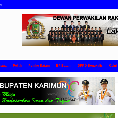
nu
raga
Politik
Pemko Batam
BP Batam
DPRD Bengkalis
Opini