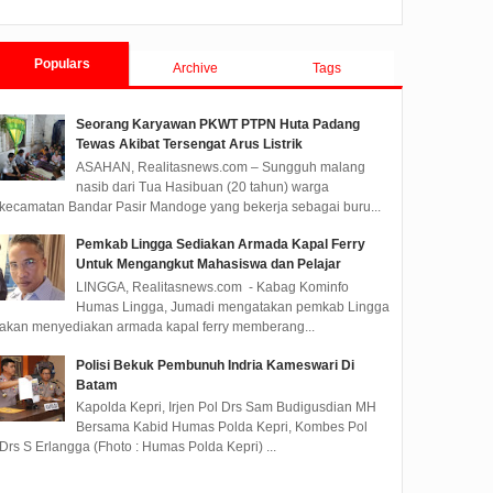
Tanjungpinang TA 2019
Populars
Archive
Tags
Seorang Karyawan PKWT PTPN Huta Padang
Tewas Akibat Tersengat Arus Listrik
ASAHAN, Realitasnews.com – Sungguh malang
nasib dari Tua Hasibuan (20 tahun) warga
kecamatan Bandar Pasir Mandoge yang bekerja sebagai buru...
Pemkab Lingga Sediakan Armada Kapal Ferry
Untuk Mengangkut Mahasiswa dan Pelajar
LINGGA, Realitasnews.com - Kabag Kominfo
Humas Lingga, Jumadi mengatakan pemkab Lingga
akan menyediakan armada kapal ferry memberang...
Polisi Bekuk Pembunuh Indria Kameswari Di
Batam
Kapolda Kepri, Irjen Pol Drs Sam Budigusdian MH
Bersama Kabid Humas Polda Kepri, Kombes Pol
Drs S Erlangga (Fhoto : Humas Polda Kepri) ...