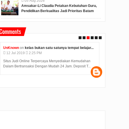
05
Aug
2026
Amsakar-Li Claudia Petakan Kebutuhan Guru,
Pendidikan Berkualitas Jadi Prioritas Batam
Comments
Unknown
on
konjen india di medan kunjungi bp batam...
Anonymous
o
12
Jul
2019
2:12 PM
09
Jul
2019
Judi Deposit Ovo semakin booming di dunia judi online
Hasil Seleksi
dengan minimal deposit 10.000 Yuukkkk gabung j...
diumumkan pad