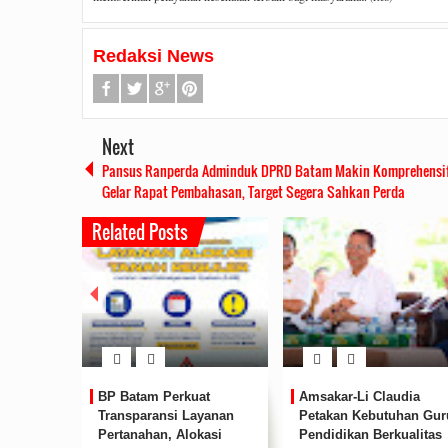
Redaksi News
Next
Pansus Ranperda Adminduk DPRD Batam Makin Komprehensi
Gelar Rapat Pembahasan, Target Segera Sahkan Perda
Related Posts
Rudi Sampaikan Rencana
Rudi T
BP Batam Perkuat
Amsakar-Li Claudia
Pembangunan Batam
Ke
RSBP
Transparansi Layanan
Petakan Kebutuhan Gur
2019/07/16
0 Comments
201
M
Pertanahan, Alokasi
Pendidikan Berkualitas