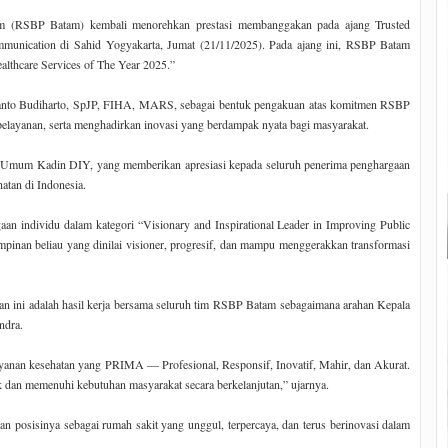
 (RSBP Batam) kembali menorehkan prestasi membanggakan pada ajang Trusted
munication di Sahid Yogyakarta, Jumat (21/11/2025). Pada ajang ini, RSBP Batam
althcare Services of The Year 2025.”
 Tanto Budiharto, SpJP, FIHA, MARS, sebagai bentuk pengakuan atas komitmen RSBP
elayanan, serta menghadirkan inovasi yang berdampak nyata bagi masyarakat.
ua Umum Kadin DIY, yang memberikan apresiasi kepada seluruh penerima penghargaan
atan di Indonesia.
gaan individu dalam kategori “Visionary and Inspirational Leader in Improving Public
mpinan beliau yang dinilai visioner, progresif, dan mampu menggerakkan transformasi
n ini adalah hasil kerja bersama seluruh tim RSBP Batam sebagaimana arahan Kepala
ndra.
ayanan kesehatan yang PRIMA — Profesional, Responsif, Inovatif, Mahir, dan Akurat.
 dan memenuhi kebutuhan masyarakat secara berkelanjutan,” ujarnya.
posisinya sebagai rumah sakit yang unggul, terpercaya, dan terus berinovasi dalam