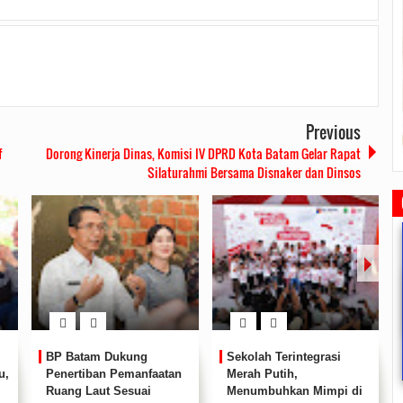
Previous
f
Dorong Kinerja Dinas, Komisi IV DPRD Kota Batam Gelar Rapat
Silaturahmi Bersama Disnaker dan Dinsos
injau Pemupukan Pohon dan
Safari Ramadhan Walikota Ajang
Ketua DPRD Tanjungpinang
Rapa
BP Batam Dukung
Sekolah Terintegrasi
siapan Pelebaran Jalan
Silahturahmi Dan Komunikasi
Memimpin Rapat Paripurna
HUT O
u,
Penertiban Pemanfaatan
Merah Putih,
Dengan Masyarakat
Pengesahan Ranperda Perubahan
R
9/06/19
0 Comments
Ruang Laut Sesuai
Menumbuhkan Mimpi di
2019/05/14
0 Comments
2022/09/24
0 Comments
202
APBD TA 2022 Menjadi Perda
Pem