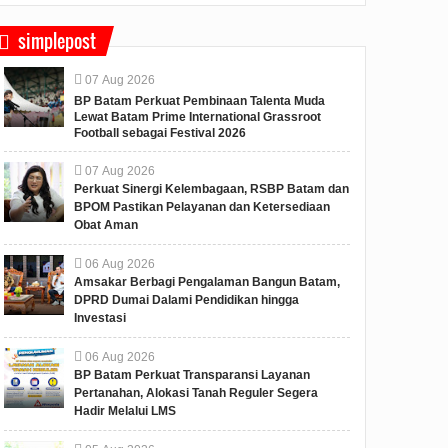
simplepost
07
Aug
2026
BP Batam Perkuat Pembinaan Talenta Muda
Lewat Batam Prime International Grassroot
Football sebagai Festival 2026
07
Aug
2026
Perkuat Sinergi Kelembagaan, RSBP Batam dan
BPOM Pastikan Pelayanan dan Ketersediaan
Obat Aman
06
Aug
2026
Amsakar Berbagi Pengalaman Bangun Batam,
DPRD Dumai Dalami Pendidikan hingga
Investasi
06
Aug
2026
BP Batam Perkuat Transparansi Layanan
Pertanahan, Alokasi Tanah Reguler Segera
Hadir Melalui LMS