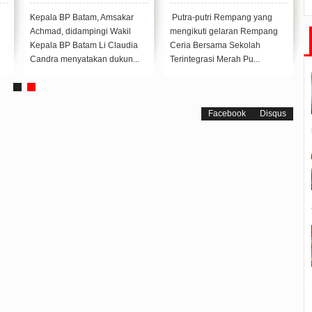
Ketentuan Peraturan
Tanah Rempang-Galang
Perundang-undangan
Kepala BP Batam, Amsakar
Putra-putri Rempang yang
Achmad, didampingi Wakil
mengikuti gelaran Rempang
Kepala BP Batam Li Claudia
Ceria Bersama Sekolah
Candra menyatakan dukun...
Terintegrasi Merah Pu...
Facebook
Disqus