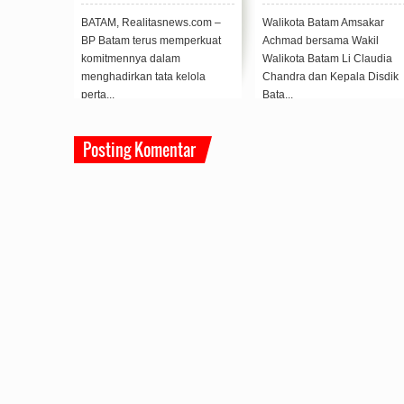
nan dan
Tanah Reguler Segera
Jadi Prioritas Batam
bat Aman
Hadir Melalui LMS
ang
BATAM, Realitasnews.com –
Walikota Batam Amsakar
P Batam,
BP Batam terus memperkuat
Achmad bersama Wakil
st) BATAM,
komitmennya dalam
Walikota Batam Li Claudia
menghadirkan tata kelola
Chandra dan Kepala Disdik
perta...
Bata...
Posting Komentar