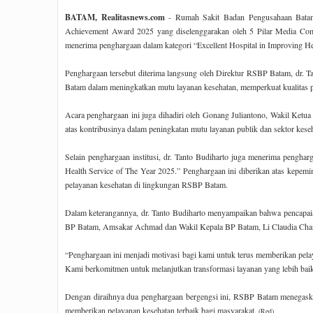
BATAM, Realitasnews.com
- Rumah Sakit Badan Pengusahaan Batam
Achievement Award 2025 yang diselenggarakan oleh 5 Pilar Media Com
menerima penghargaan dalam kategori “Excellent Hospital in Improving He
Penghargaan tersebut diterima langsung oleh Direktur RSBP Batam, dr.
Batam dalam meningkatkan mutu layanan kesehatan, memperkuat kualitas p
Acara penghargaan ini juga dihadiri oleh Gonang Juliantono, Wakil Ket
atas kontribusinya dalam peningkatan mutu layanan publik dan sektor keseh
Selain penghargaan institusi, dr. Tanto Budiharto juga menerima penghar
Health Service of The Year 2025.” Penghargaan ini diberikan atas kepemi
pelayanan kesehatan di lingkungan RSBP Batam.
Dalam keterangannya, dr. Tanto Budiharto menyampaikan bahwa pencapaia
BP Batam, Amsakar Achmad dan Wakil Kepala BP Batam, Li Claudia Cha
“Penghargaan ini menjadi motivasi bagi kami untuk terus memberikan pel
Kami berkomitmen untuk melanjutkan transformasi layanan yang lebih baik
Dengan diraihnya dua penghargaan bergengsi ini, RSBP Batam menegaskan 
memberikan pelayanan kesehatan terbaik bagi masyarakat.
(Red)