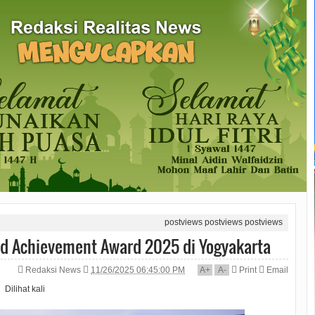
postviews
postviews
postviews
d Achievement Award 2025 di Yogyakarta
Redaksi News
11/26/2025 06:45:00 PM
A
+
A
-
Print
Email
Dilihat
kali