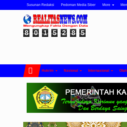
Susunan Redaksi
Pedoman Media Siber
More
Me
8
0
1
5
2
8
5
Hukrim
Nasional
Internasional
Olah