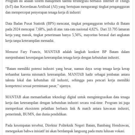
Program ini adalah sistem manajemen talenta terintegrasi berbasis Internet of Things
(IoT) dan Kecerdasan Artifisial (AI) yang bertujuan mengurangi tingkat pengangguran
dan mempercepat penyerapan tenaga kerja di industri
Data Badan Pusat Statistik (BPS) mencatat, tingkat pengangguran terbuka di Batam
pada 2024 mencapai 7,68%, jauh di atas rata-rata nasional 4,82%. Dari 33.795 lamaran
kerja yang masuk, tingkat penerimaan hanya 5,56%, mayoritas berasal dari angkatan
kerja tanpa keterampilan memadai.
Menurut Fary Francis, MANTAB adalah langkah konkret BP Batam dalam
menjembatani kesenjangan keterampilan tenaga kerja dengan kebutuhan industri.
“Batam memiliki potensi industri yang besar, namun daya serap tenaga kerja kerap
terhambat karena mismatch keterampilan. MANTAB hadir sebagai jembatan antara
talenta lokal dan kebutuhan riil industri, sehingga para pencari kerja memiliki
kompetensi sesuai permintaan pasar,” ujarnya.
MANTAB akan memanfaatkan teknologi digital untuk mengintegrasikan data tenaga
kerja dan keterampilan dengan kebutuhan industri secara real-time. Program ini juga
memperkuat ekosistem pelatihan berbasis link & match antara kawasan industri,
pemerintah, BUMN, dan dunia pendidikan.
Pada kesempatan tersebut, Direktur Politeknik Negeri Batam, Bambang Hendrawan,
menegaskan bahwa inisiatif ini akan berdampak langsung pada mutu lulusan vokasi.