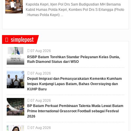
Kapolda Kepri, Irjen Pol Drs Sam Budigusdian MH Bersama
Kabid Humas Polda Kepri, Kombes Pol Drs S Erlangga (Fhoto
: Humas Polda Kepri) ...
simplepost
07
Aug
2026
RSBP Batam Torehkan Standar Pelayanan Kelas Dunia,
Raih Diamond Status dari WSO
07
Aug
2026
Deputi Imigrasi dan Pemasyarakatan Kemenko Kumham
Imipas Kunjungi Lapas Batam, Bahas Overstaying dan
KUHP Baru
07
Aug
2026
BP Batam Perkuat Pembinaan Talenta Muda Lewat Batam
Prime International Grassroot Football sebagai Festival
2026
07
Aug
2026