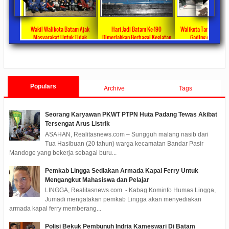
Wakil Walikota Batam Ajak
Hari Jadi Batam Ke-190
Walikota Tanam Pohon Kelapa
Masyarakat Untuk Tidak
Dimeriahkan Berbagai Kegiatan
Gading di Pulau Putri
Menggunakan Plastik
2019/12/17
0 Comments
2019/10/21
0 Comments
2020/02/25
0 Comments
Populars
Archive
Tags
Seorang Karyawan PKWT PTPN Huta Padang Tewas Akibat
Tersengat Arus Listrik
ASAHAN, Realitasnews.com – Sungguh malang nasib dari
Tua Hasibuan (20 tahun) warga kecamatan Bandar Pasir
Mandoge yang bekerja sebagai buru...
Pemkab Lingga Sediakan Armada Kapal Ferry Untuk
Mengangkut Mahasiswa dan Pelajar
LINGGA, Realitasnews.com - Kabag Kominfo Humas Lingga,
Jumadi mengatakan pemkab Lingga akan menyediakan
armada kapal ferry memberang...
Polisi Bekuk Pembunuh Indria Kameswari Di Batam