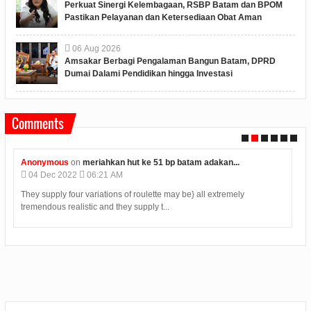
Perkuat Sinergi Kelembagaan, RSBP Batam dan BPOM
Pastikan Pelayanan dan Ketersediaan Obat Aman
06
Aug
2026
Amsakar Berbagi Pengalaman Bangun Batam, DPRD
Dumai Dalami Pendidikan hingga Investasi
Comments
UnKnown
on
kelas bukan satu satunya tempat belajar...
12
Jul
2019
2:25 PM
Situs Judi Online Terpercaya Menyediakan Kemudahan Dalam
Bertransaksi Dengan Mudah 24 Jam. Deposit T...