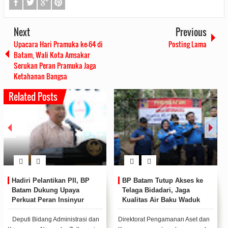
Next
Previous
Upacara Hari Pramuka ke-64 di
Posting Lama
Batam, Wali Kota Amsakar
Serukan Peran Pramuka Jaga
Ketahanan Bangsa
Related Posts
Hadiri Pelantikan PII, BP
BP Batam Tutup Akses ke
Batam Dukung Upaya
Telaga Bidadari, Jaga
Perkuat Peran Insinyur
Kualitas Air Baku Waduk
Lokal
Muka Kuning
Deputi Bidang Administrasi dan
Direktorat Pengamanan Aset dan