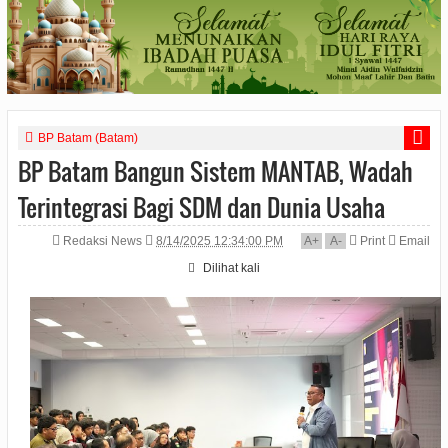
BP Batam (Batam)
BP Batam Bangun Sistem MANTAB, Wadah
Terintegrasi Bagi SDM dan Dunia Usaha
Redaksi News
8/14/2025 12:34:00 PM
A
+
A
-
Print
Email
Dilihat
kali