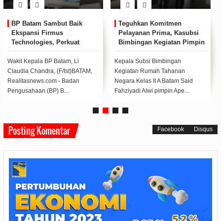
BP Batam Sambut Baik
Teguhkan Komitmen
Ekspansi Firmus
Pelayanan Prima, Kasubsi
Technologies, Perkuat
Bimbingan Kegiatan Pimpin
Posisi Batam sebagai Hub
Apel Pagi Rutan Batam
Infrastruktur AI Regional
Wakil Kepala BP Batam, Li
Kepala Subsi Bimbingan
Claudia Chandra, (F/Ist)BATAM,
Kegiatan Rumah Tahanan
Realitasnews.com - Badan
Negara Kelas II A Batam Said
Pengusahaan (BP) B...
Fahziyadi Alwi pimpin Ape...
Posting Komentar
Facebook
Disqus