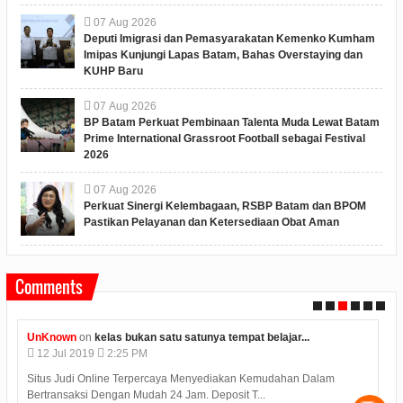
07
Aug
2026
Deputi Imigrasi dan Pemasyarakatan Kemenko Kumham
Imipas Kunjungi Lapas Batam, Bahas Overstaying dan
KUHP Baru
07
Aug
2026
BP Batam Perkuat Pembinaan Talenta Muda Lewat Batam
Prime International Grassroot Football sebagai Festival
2026
07
Aug
2026
Perkuat Sinergi Kelembagaan, RSBP Batam dan BPOM
Pastikan Pelayanan dan Ketersediaan Obat Aman
Comments
UnKnown
on
kelas bukan satu satunya tempat belajar...
12
Jul
2019
2:25 PM
Situs Judi Online Terpercaya Menyediakan Kemudahan Dalam
Bertransaksi Dengan Mudah 24 Jam. Deposit T...