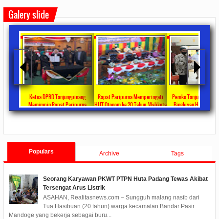
Galery slide
Ketua DPRD Tanjungpinang
Rapat Paripurna Memperingati
Pemko Tanjung Pinang Bagikan
Memimpin Rapat Paripurna
HUT Otonom ke 20 Tahun, Walikota
Bingkisan Hari Raya Idul Fitri
Pengesahan Ranperda Perubahan
Rahma Paparkan Capaian
Untuk Masyarakat Penerima DT
2022/09/24
0 Comments
2021/10/18
0 Comments
2020/05/11
0 Comments
APBD TA 2022 Menjadi Perda
Pembangunan Selama 3 Tahun
Populars
Archive
Tags
Seorang Karyawan PKWT PTPN Huta Padang Tewas Akibat
Tersengat Arus Listrik
ASAHAN, Realitasnews.com – Sungguh malang nasib dari
Tua Hasibuan (20 tahun) warga kecamatan Bandar Pasir
Mandoge yang bekerja sebagai buru...