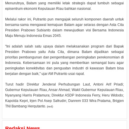
Menurutnya, Batam yang memiliki letak strategis dapat tumbuh sebagai
episentrum ekonomi Kepulauan Riau bahkan nasional.
Melalui rakor ini, Putranto pun mengajak seluruh komponen daerah untuk
bersama-sama mengawal kemajuan Batam agar selaras dengan Asta Cita
Presiden Prabowo Subianto dalam mewujudkan visi Bersama Indonesia
Maju Menuju Indonesia Emas 2045.
"Ini adalah salah satu upaya dalam melaksanakan program dari Bapak
Presiden Prabowo yaitu Asta Cita, dimana Batam dijadikan sebagai
prioritas pembangunan dan pengembangan peningkatan perekonomian di
Indonesia. Kebersamaan ini pula yang memberikan semangat baru agar
peningkatan konektivitas dan penguatan industri di kawasan Batam bisa
berjalan dengan baik," ujar AM Putranto usai rapat.
Turut hadir Direktur Jenderal Perhubungan Laut, Antoni Arif Priadi;
Gubernur Kepulauan Riau, Ansar Ahmad; Wakil Gubernur Kepulauan Riau,
Nyanyang Harris Pratamura; Direktur ASDP Indonesia Ferry, Heru Widodo;
Kapolda Kepri, Irjen Pol Asep Safrudin; Danrem 033 Wira Pratama, Brigjen
TNI Bambang Herqutanto.
(red)
Redaksi News