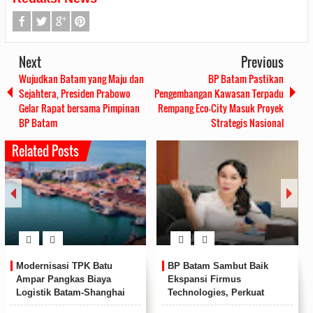
Next
Previous
Wujudkan Batam yang Maju dan
BP Batam Pastikan
Sejahtera, Presiden Prabowo
Pengembangan Kawasan Terpadu
Gelar Rapat bersama Pimpinan
Rempang Eco-City Masuk Proyek
BP Batam
Strategis Nasional
Related Posts
74 Siswa TSM SMKN 3
Komisi VI DPR RI Apresiasi
Batam Jalani UKK
Kinerja BP Batam: Dukung
Berstandar Industri Honda
Penguatan Anggaran dan
Percepatan Program