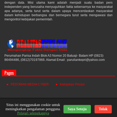
dengan data. Misi utama kami adalah menjadi suatu badan pers
independen yang berusaha menyuguhkan fakta sebenarnya ke masyarakat
apa adanya, serta turut serta dalam upaya mencerdaskan masyarakat
dalam kehidupan berbangsa dan bernegara turut serta mengawasi dan
mengontrol kebijakan pemerintah.
Perumahan Parisa Indah Blok A3 Nomor 20 Batuaji- Batam HP (0823)
86494486, (0812)70197866. Alamat Email : paruliankepri@yahoo.com
Pages
PEDOMAN MEDIA CYBER
Kebijakan Privasi
Realitas News
© 2021. All Rights Reserved.
Situs ini menggunakan cookie untuk
meningkatkan pengalaman pengguna.
Saya Setuju
Tolak
Powered by
Themes24x7
Nick Desain
Pelajari selengkapnya