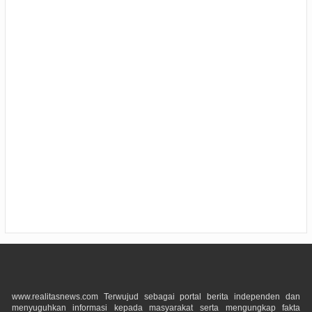
www.realitasnews.com Terwujud sebagai portal berita independen dan
menyuguhkan informasi kepada masyarakat serta mengungkap fakta