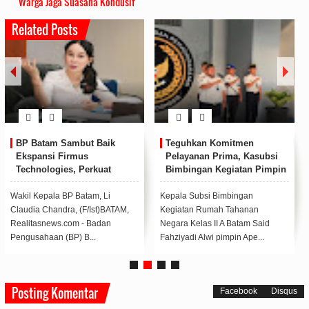
Warga Jaga Suasana Kondusif
Related Posts
BP Batam Sambut Baik
Teguhkan Komitmen
Ekspansi Firmus
Pelayanan Prima, Kasubsi
Technologies, Perkuat
Bimbingan Kegiatan Pimpin
Posisi Batam sebagai Hub
Apel Pagi Rutan Batam
Infrastruktur AI Regional
Wakil Kepala BP Batam, Li
Kepala Subsi Bimbingan
Claudia Chandra, (F/Ist)BATAM,
Kegiatan Rumah Tahanan
Realitasnews.com - Badan
Negara Kelas II A Batam Said
Pengusahaan (BP) B...
Fahziyadi Alwi pimpin Ape...
Posting Komentar
Facebook
Disqus