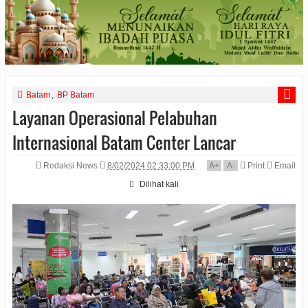
Batam
,
BP Batam
Layanan Operasional Pelabuhan
Internasional Batam Center Lancar
Redaksi News
8/02/2024 02:33:00 PM
A
+
A
-
Print
Email
Dilihat
kali