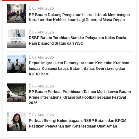
08
Aug
2026
BP Batam Dukung Penguatan Literasi Untuk Membangun
Karakter dan Kebhinekaan bagi Generasi Masa Depan
07
Aug
2026
RSBP Batam Torehkan Standar Pelayanan Kelas Dunia,
Raih Diamond Status dari WSO
07
Aug
2026
Deputi Imigrasi dan Pemasyarakatan Kemenko Kumham
Imipas Kunjungi Lapas Batam, Bahas Overstaying dan
KUHP Baru
07
Aug
2026
BP Batam Perkuat Pembinaan Talenta Muda Lewat Batam
Prime International Grassroot Football sebagai Festival
2026
07
Aug
2026
Perkuat Sinergi Kelembagaan, RSBP Batam dan BPOM
Pastikan Pelayanan dan Ketersediaan Obat Aman