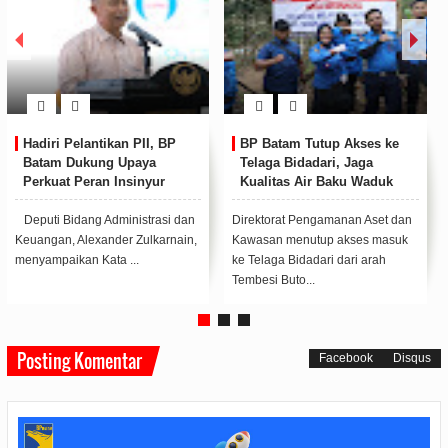
BP Batam Bangun Sistem
BP Batam Gelar Bimtek
MANTAB, Wadah
SPIP Terintegrasi, Dorong
Terintegrasi Bagi SDM dan
Wujudkan Good Governance
Dunia Usaha
Peluncuran MANTAB
Badan Pengusahaan (BP) Batam
diumumkan Badan Pengusahaan
melalui Biro Organisasi,
Batam di Politeknik Negeri Batam
Kepatuhan dan Manajemen
pada ...
Risiko menggelar...
Posting Komentar
Facebook
Disqus