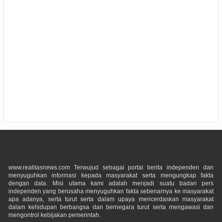
www.realitasnews.com Terwujud sebagai portal berita independen dan
menyuguhkan informasi kepada masyarakat serta mengungkap fakta
dengan data. Misi utama kami adalah menjadi suatu badan pers
independen yang berusaha menyuguhkan fakta sebenarnya ke masyarakat
apa adanya, serta turut serta dalam upaya mencerdaskan masyarakat
dalam kehidupan berbangsa dan bernegara turut serta mengawasi dan
mengontrol kebijakan pemerintah.