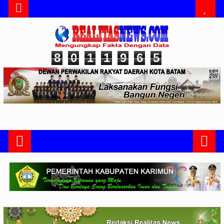
8
0
1
1
9
6
5