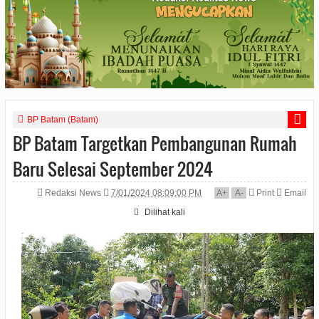
BP Batam (Batam)
BP Batam Targetkan Pembangunan Rumah
Baru Selesai September 2024
Redaksi News
7/01/2024 08:09:00 PM
A
+
A
-
Print
Email
Dilihat
kali