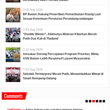
05
Aug
2026
BP Batam Dukung Penertiban Pemanfaatan Ruang Laut
Sesuai Ketentuan Peraturan Perundang-undangan
05
Aug
2026
“Double Winner”, Abimanyu Melesat Kibarkan Merah
Putih Dua Kali di Thailand
03
Aug
2026
Amsakar Dorong Percepatan Program Prioritas, Minta
ASN Batam Lebih Responsif Layani Masyarakat
02
Aug
2026
Sekolah Terintegrasi Merah Putih, Menumbuhkan Mimpi di
Tanah Rempang-Galang
Comments
UnKnown
on
kelas bukan satu satunya tempat belajar...