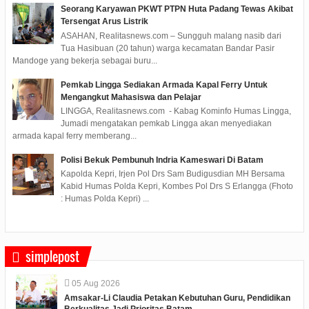
Seorang Karyawan PKWT PTPN Huta Padang Tewas Akibat
Tersengat Arus Listrik
ASAHAN, Realitasnews.com – Sungguh malang nasib dari
Tua Hasibuan (20 tahun) warga kecamatan Bandar Pasir
Mandoge yang bekerja sebagai buru...
Pemkab Lingga Sediakan Armada Kapal Ferry Untuk
Mengangkut Mahasiswa dan Pelajar
LINGGA, Realitasnews.com - Kabag Kominfo Humas Lingga,
Jumadi mengatakan pemkab Lingga akan menyediakan
armada kapal ferry memberang...
Polisi Bekuk Pembunuh Indria Kameswari Di Batam
Kapolda Kepri, Irjen Pol Drs Sam Budigusdian MH Bersama
Kabid Humas Polda Kepri, Kombes Pol Drs S Erlangga (Fhoto
: Humas Polda Kepri) ...
simplepost
05
Aug
2026
Amsakar-Li Claudia Petakan Kebutuhan Guru, Pendidikan
Berkualitas Jadi Prioritas Batam