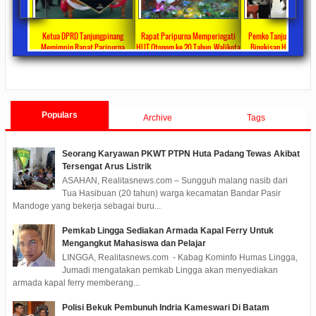
ta Ajang
Ketua DPRD Tanjungpinang
Rapat Paripurna Memperingati
Pemko Tanjung Pinang
unikasi
Memimpin Rapat Paripurna
HUT Otonom ke 20 Tahun, Walikota
Bingkisan Hari Raya Id
at
Pengesahan Ranperda Perubahan
Rahma Paparkan Capaian
Untuk Masyarakat Pene
ments
2022/09/24
0 Comments
2021/10/18
0 Comments
2020/05/11
0 Com
APBD TA 2022 Menjadi Perda
Pembangunan Selama 3 Tahun
Populars
Archive
Tags
Seorang Karyawan PKWT PTPN Huta Padang Tewas Akibat
Tersengat Arus Listrik
ASAHAN, Realitasnews.com – Sungguh malang nasib dari
Tua Hasibuan (20 tahun) warga kecamatan Bandar Pasir
Mandoge yang bekerja sebagai buru...
Pemkab Lingga Sediakan Armada Kapal Ferry Untuk
Mengangkut Mahasiswa dan Pelajar
LINGGA, Realitasnews.com - Kabag Kominfo Humas Lingga,
Jumadi mengatakan pemkab Lingga akan menyediakan
armada kapal ferry memberang...
Polisi Bekuk Pembunuh Indria Kameswari Di Batam