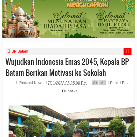
BP Batam
Wujudkan Indonesia Emas 2045, Kepala BP
Batam Berikan Motivasi ke Sekolah
Redaksi News
7/11/2023 05:25:00 PM
A
+
A
-
Print
Email
Dilihat
kali