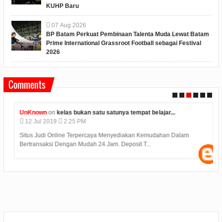
KUHP Baru
07
Aug
2026
BP Batam Perkuat Pembinaan Talenta Muda Lewat Batam
Prime International Grassroot Football sebagai Festival
2026
Comments
UnKnown
on
kelas bukan satu satunya tempat belajar...
12
Jul
2019
2:25 PM
Situs Judi Online Terpercaya Menyediakan Kemudahan Dalam
Bertransaksi Dengan Mudah 24 Jam. Deposit T...