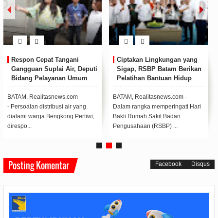
Respon Cepat Tangani
Ciptakan Lingkungan yang
Gangguan Suplai Air, Deputi
Sigap, RSBP Batam Berikan
Bidang Pelayanan Umum
Pelatihan Bantuan Hidup
Kirim Tim Teknis dan Mobil
Dasar
Tangki
BATAM, Realitasnews.com
BATAM, Realitasnews.com -
- Persoalan distribusi air yang
Dalam rangka memperingati Hari
dialami warga Bengkong Pertiwi,
Bakti Rumah Sakit Badan
direspo...
Pengusahaan (RSBP) ...
Posting Komentar
Facebook
Disqus