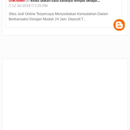
UnKnown
on
kelas bukan satu satunya tempat belajar...
12
Jul
2019
2:25 PM
Situs Judi Online Terpercaya Menyediakan Kemudahan Dalam
Bertransaksi Dengan Mudah 24 Jam. Deposit T...