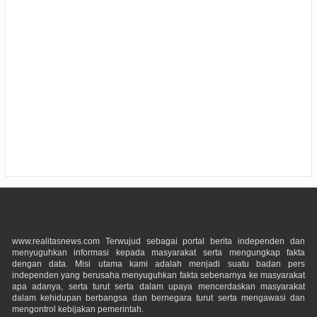
www.realitasnews.com Terwujud sebagai portal berita independen dan
menyuguhkan informasi kepada masyarakat serta mengungkap fakta
dengan data. Misi utama kami adalah menjadi suatu badan pers
independen yang berusaha menyuguhkan fakta sebenarnya ke masyarakat
apa adanya, serta turut serta dalam upaya mencerdaskan masyarakat
dalam kehidupan berbangsa dan bernegara turut serta mengawasi dan
mengontrol kebijakan pemerintah.