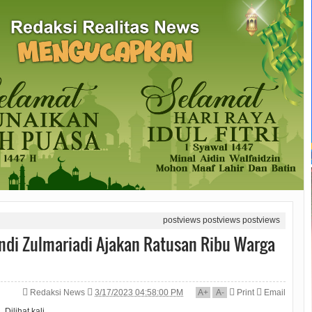
postviews
postviews
postviews
di Zulmariadi Ajakan Ratusan Ribu Warga
Redaksi News
3/17/2023 04:58:00 PM
A
+
A
-
Print
Email
Dilihat
kali