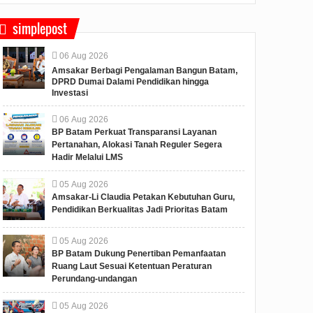
simplepost
06
Aug
2026
Amsakar Berbagi Pengalaman Bangun Batam,
DPRD Dumai Dalami Pendidikan hingga
Investasi
06
Aug
2026
BP Batam Perkuat Transparansi Layanan
Pertanahan, Alokasi Tanah Reguler Segera
Hadir Melalui LMS
05
Aug
2026
Amsakar-Li Claudia Petakan Kebutuhan Guru,
Pendidikan Berkualitas Jadi Prioritas Batam
05
Aug
2026
BP Batam Dukung Penertiban Pemanfaatan
Ruang Laut Sesuai Ketentuan Peraturan
Perundang-undangan
05
Aug
2026