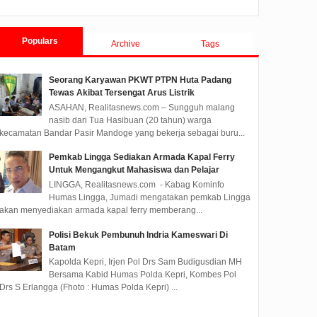
Tanjungpinang TA 2019
Populars
Archive
Tags
Seorang Karyawan PKWT PTPN Huta Padang
Tewas Akibat Tersengat Arus Listrik
ASAHAN, Realitasnews.com – Sungguh malang
nasib dari Tua Hasibuan (20 tahun) warga
kecamatan Bandar Pasir Mandoge yang bekerja sebagai buru...
Pemkab Lingga Sediakan Armada Kapal Ferry
Untuk Mengangkut Mahasiswa dan Pelajar
LINGGA, Realitasnews.com - Kabag Kominfo
Humas Lingga, Jumadi mengatakan pemkab Lingga
akan menyediakan armada kapal ferry memberang...
Polisi Bekuk Pembunuh Indria Kameswari Di
Batam
Kapolda Kepri, Irjen Pol Drs Sam Budigusdian MH
Bersama Kabid Humas Polda Kepri, Kombes Pol
Drs S Erlangga (Fhoto : Humas Polda Kepri) ...