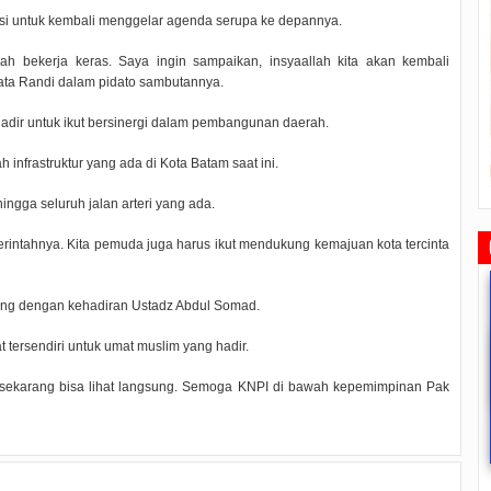
si untuk kembali menggelar agenda serupa ke depannya.
ah bekerja keras. Saya ingin sampaikan, insyaallah kita akan kembali
ata Randi dalam pidato sambutannya.
hadir untuk ikut bersinergi dalam pembangunan daerah.
frastruktur yang ada di Kota Batam saat ini.
ngga seluruh jalan arteri yang ada.
rintahnya. Kita pemuda juga harus ikut mendukung kemajuan kota tercinta
ang dengan kehadiran Ustadz Abdul Somad.
tersendiri untuk umat muslim yang hadir.
ah sekarang bisa lihat langsung. Semoga KNPI di bawah kepemimpinan Pak
ang
Ketua DPRD Tanjungpinang
Rapat Paripurna Memperingati
Pemko Tanjung Pinang Bagi
si
Memimpin Rapat Paripurna
HUT Otonom ke 20 Tahun, Walikota
Bingkisan Hari Raya Idul Fit
Pengesahan Ranperda Perubahan
Rahma Paparkan Capaian
Untuk Masyarakat Penerima 
ts
2022/09/24
0 Comments
2021/10/18
0 Comments
2020/05/11
0 Commen
APBD TA 2022 Menjadi Perda
Pembangunan Selama 3 Tahun