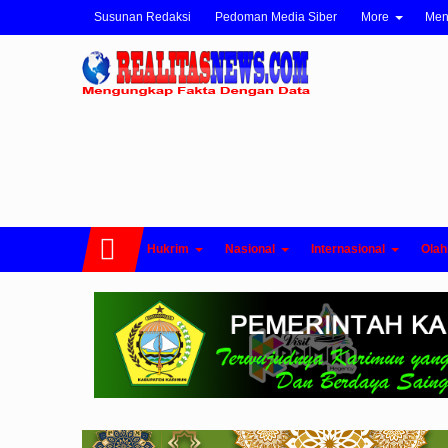
Susunan Redaksi
Pedoman Media Siber
More
Me
Hukrim
Nasional
Internasional
Olah