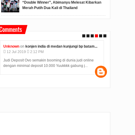
“Double Winner”, Abimanyu Melesat Kibarkan
Merah Putih Dua Kali di Thailand
Comments
Unknown
on
konjen india di medan kunjungi bp batam...
Anonymous
o
12
Jul
2019
2:12 PM
09
Jul
2019
Judi Deposit Ovo semakin booming di dunia judi online
Hasil Seleksi
dengan minimal deposit 10.000 Yuukkkk gabung j...
diumumkan pad