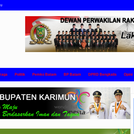
nu
raga
Politik
Pemko Batam
BP Batam
DPRD Bengkalis
Opini