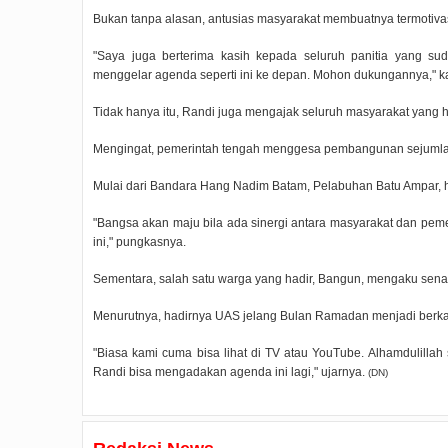
Bukan tanpa alasan, antusias masyarakat membuatnya termotiva
"Saya juga berterima kasih kepada seluruh panitia yang sud
menggelar agenda seperti ini ke depan. Mohon dukungannya," k
Tidak hanya itu, Randi juga mengajak seluruh masyarakat yang 
Mengingat, pemerintah tengah menggesa pembangunan sejumlah in
Mulai dari Bandara Hang Nadim Batam, Pelabuhan Batu Ampar, hi
"Bangsa akan maju bila ada sinergi antara masyarakat dan peme
ini," pungkasnya.
Sementara, salah satu warga yang hadir, Bangun, mengaku sen
Menurutnya, hadirnya UAS jelang Bulan Ramadan menjadi berkat 
"Biasa kami cuma bisa lihat di TV atau YouTube. Alhamdulill
Randi bisa mengadakan agenda ini lagi," ujarnya.
(DN)
Rudi Sampaikan Rencana
Rudi Tinjau Pemupukan Pohon dan
Safari Ramadhan Walikota Aj
Pembangunan Batam
Kesiapan Pelebaran Jalan
Silahturahmi Dan Komunika
Dengan Masyarakat
2019/07/16
0 Comments
2019/06/19
0 Comments
2019/05/14
0 Commen