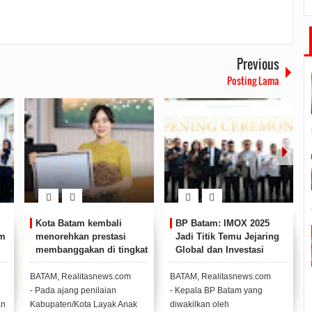
Previous
Posting Lama
Kota Batam kembali
BP Batam: IMOX 2025
am
menorehkan prestasi
Jadi Titik Temu Jejaring
membanggakan di tingkat
Global dan Investasi
nasional.
Maritim
BATAM, Realitasnews.com
BATAM, Realitasnews.com
- Pada ajang penilaian
- Kepala BP Batam yang
an
Kabupaten/Kota Layak Anak
diwakilkan oleh