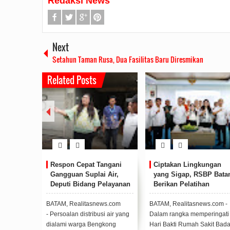
Redaksi News
Next
Setahun Taman Rusa, Dua Fasilitas Baru Diresmikan
Related Posts
ngun
Respon Cepat Tangani
Ciptakan Lingkungan
Gangguan Suplai Air,
yang Sigap, RSBP Bat
k
Deputi Bidang Pelayanan
Berikan Pelatihan
an Rumah
Umum Kirim Tim Teknis
Bantuan Hidup Dasar
n dan
dan Mobil Tangki
s.com -
BATAM, Realitasnews.com
BATAM, Realitasnews.com -
atam
Sakit BP
- Persoalan distribusi air yang
Dalam rangka memperingati
)
dialami warga Bengkong
Hari Bakti Rumah Sakit Bad