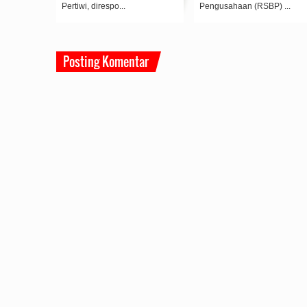
ungan
Pertiwi, direspo...
Pengusahaan (RSBP) ...
Posting Komentar