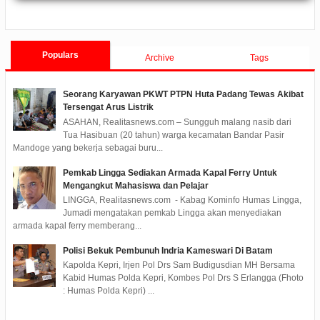
ments
2022/09/24
0 Comments
2021/10/18
0 Comments
2020/05/11
0 Com
APBD TA 2022 Menjadi Perda
Pembangunan Selama 3 Tahun
Populars
Archive
Tags
Seorang Karyawan PKWT PTPN Huta Padang Tewas Akibat
Tersengat Arus Listrik
ASAHAN, Realitasnews.com – Sungguh malang nasib dari
Tua Hasibuan (20 tahun) warga kecamatan Bandar Pasir
Mandoge yang bekerja sebagai buru...
Pemkab Lingga Sediakan Armada Kapal Ferry Untuk
Mengangkut Mahasiswa dan Pelajar
LINGGA, Realitasnews.com - Kabag Kominfo Humas Lingga,
Jumadi mengatakan pemkab Lingga akan menyediakan
armada kapal ferry memberang...
Polisi Bekuk Pembunuh Indria Kameswari Di Batam
Kapolda Kepri, Irjen Pol Drs Sam Budigusdian MH Bersama
Kabid Humas Polda Kepri, Kombes Pol Drs S Erlangga (Fhoto
: Humas Polda Kepri) ...