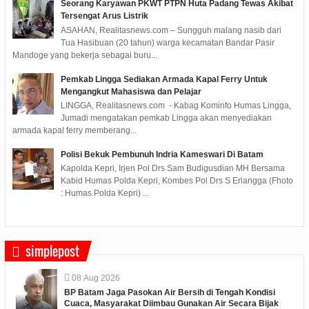
Seorang Karyawan PKWT PTPN Huta Padang Tewas Akibat
Tersengat Arus Listrik
ASAHAN, Realitasnews.com – Sungguh malang nasib dari
Tua Hasibuan (20 tahun) warga kecamatan Bandar Pasir
Mandoge yang bekerja sebagai buru...
Pemkab Lingga Sediakan Armada Kapal Ferry Untuk
Mengangkut Mahasiswa dan Pelajar
LINGGA, Realitasnews.com - Kabag Kominfo Humas Lingga,
Jumadi mengatakan pemkab Lingga akan menyediakan
armada kapal ferry memberang...
Polisi Bekuk Pembunuh Indria Kameswari Di Batam
Kapolda Kepri, Irjen Pol Drs Sam Budigusdian MH Bersama
Kabid Humas Polda Kepri, Kombes Pol Drs S Erlangga (Fhoto
: Humas Polda Kepri) ...
simplepost
08
Aug
2026
BP Batam Jaga Pasokan Air Bersih di Tengah Kondisi
Cuaca, Masyarakat Diimbau Gunakan Air Secara Bijak