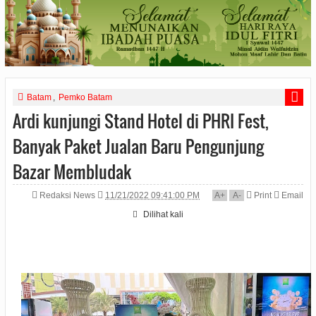
Batam
,
Pemko Batam
Ardi kunjungi Stand Hotel di PHRI Fest,
Banyak Paket Jualan Baru Pengunjung
Bazar Membludak
Redaksi News
11/21/2022 09:41:00 PM
A
+
A
-
Print
Email
Dilihat
kali