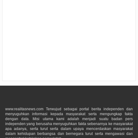
www.realitasnews.com Terwujud sebagai portal berita independen dan
menyuguhkan informasi kepada masyarakat serta mengungkap fakta
dengan data. Misi utama kami adalah menjadi suatu badan pers
independen yang berusaha menyuguhkan fakta sebenarnya ke masyarakat
apa adanya, serta turut serta dalam upaya mencerdaskan masyarakat
dalam kehidupan berbangsa dan bernegara turut serta mengawasi dan