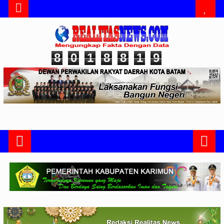
8
0
1
8
8
1
9