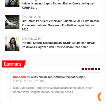
Imipas Kunjungi Lapas Batam, Bahas Overstaying dan
KUHP Baru
07
Aug
2026
BP Batam Perkuat Pembinaan Talenta Muda Lewat Batam
Prime International Grassroot Football sebagai Festival
2026
07
Aug
2026
Perkuat Sinergi Kelembagaan, RSBP Batam dan BPOM
Pastikan Pelayanan dan Ketersediaan Obat Aman
Comments
UnKnown
on
kelas bukan satu satunya tempat belajar...
12
Jul
2019
2:25 PM
Situs Judi Online Terpercaya Menyediakan Kemudahan Dalam
Bertransaksi Dengan Mudah 24 Jam. Deposit T...