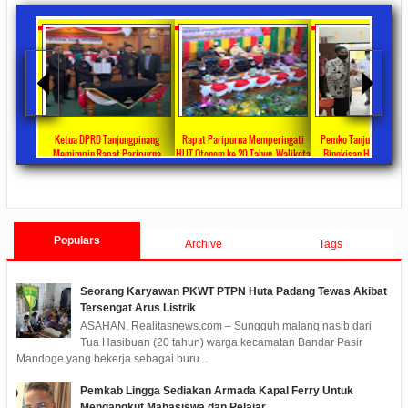
ta Ajang
Ketua DPRD Tanjungpinang
Rapat Paripurna Memperingati
Pemko Tanjung Pinang
unikasi
Memimpin Rapat Paripurna
HUT Otonom ke 20 Tahun, Walikota
Bingkisan Hari Raya Id
at
Pengesahan Ranperda Perubahan
Rahma Paparkan Capaian
Untuk Masyarakat Pene
ments
2022/09/24
0 Comments
2021/10/18
0 Comments
2020/05/11
0 Com
APBD TA 2022 Menjadi Perda
Pembangunan Selama 3 Tahun
Populars
Archive
Tags
Seorang Karyawan PKWT PTPN Huta Padang Tewas Akibat
Tersengat Arus Listrik
ASAHAN, Realitasnews.com – Sungguh malang nasib dari
Tua Hasibuan (20 tahun) warga kecamatan Bandar Pasir
Mandoge yang bekerja sebagai buru...
Pemkab Lingga Sediakan Armada Kapal Ferry Untuk
Mengangkut Mahasiswa dan Pelajar