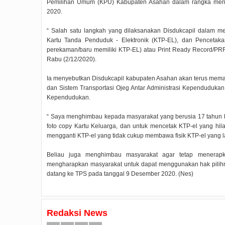
Pemilihan Umum (KPU) Kabupaten Asahan dalam rangka mensu
2020.
“ Salah satu langkah yang dilaksanakan Disdukcapil dalam 
Kartu Tanda Penduduk - Elektronik (KTP-EL), dan Penceta
perekaman/baru memiliki KTP-EL) atau Print Ready Record/PRR,
Rabu (2/12/2020).
Ia menyebutkan Disdukcapil kabupaten Asahan akan terus memak
dan Sistem Transportasi Ojeg Antar Administrasi Kependudu
Kependudukan.
“ Saya menghimbau kepada masyarakat yang berusia 17 tahun
foto copy Kartu Keluarga, dan untuk mencetak KTP-el yang hil
mengganti KTP-el yang tidak cukup membawa fisik KTP-el yang l
Beliau juga menghimbau masyarakat agar tetap menerapk
mengharapkan masyarakat untuk dapat menggunakan hak pilih
datang ke TPS pada tanggal 9 Desember 2020. (Nes)
Redaksi News