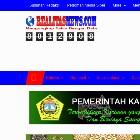
Susunan Redaksi
Pedoman Media Siber
More
Me
8
0
1
2
9
0
8
Hukrim
Nasional
Internasional
Olah