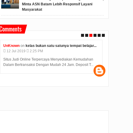
Minta ASN Batam Lebih Responsif Layani
Masyarakat
Comments
Unknown
on
konjen india di medan kunjungi bp batam...
Anonymous
o
12
Jul
2019
2:12 PM
09
Jul
2019
Judi Deposit Ovo semakin booming di dunia judi online
Hasil Seleksi
dengan minimal deposit 10.000 Yuukkkk gabung j...
diumumkan pad