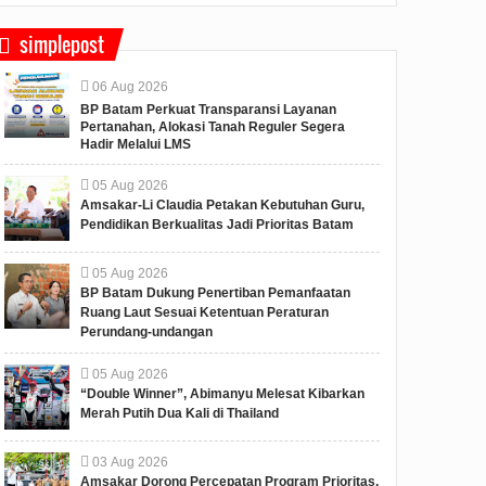
simplepost
06
Aug
2026
BP Batam Perkuat Transparansi Layanan
Pertanahan, Alokasi Tanah Reguler Segera
Hadir Melalui LMS
05
Aug
2026
Amsakar-Li Claudia Petakan Kebutuhan Guru,
Pendidikan Berkualitas Jadi Prioritas Batam
05
Aug
2026
BP Batam Dukung Penertiban Pemanfaatan
Ruang Laut Sesuai Ketentuan Peraturan
Perundang-undangan
05
Aug
2026
“Double Winner”, Abimanyu Melesat Kibarkan
Merah Putih Dua Kali di Thailand
03
Aug
2026
Amsakar Dorong Percepatan Program Prioritas,