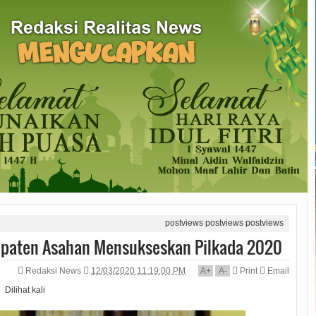
postviews
postviews
postviews
upaten Asahan Mensukseskan Pilkada 2020
Redaksi News
12/03/2020 11:19:00 PM
A
+
A
-
Print
Email
Dilihat
kali