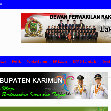
nu
raga
Politik
Pemko Batam
BP Batam
DPRD Bengkalis
Opini