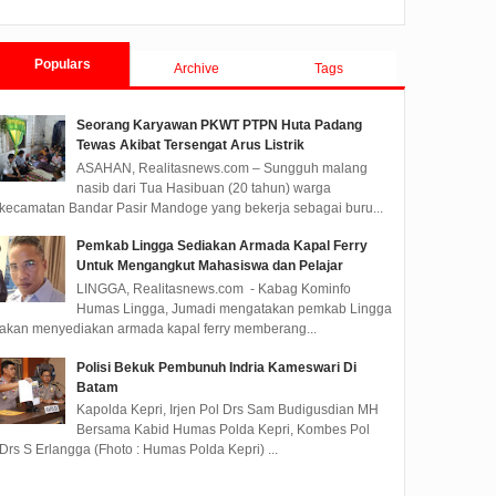
Tanjungpinang TA 2019
Populars
Archive
Tags
Seorang Karyawan PKWT PTPN Huta Padang
Tewas Akibat Tersengat Arus Listrik
ASAHAN, Realitasnews.com – Sungguh malang
nasib dari Tua Hasibuan (20 tahun) warga
kecamatan Bandar Pasir Mandoge yang bekerja sebagai buru...
Pemkab Lingga Sediakan Armada Kapal Ferry
Untuk Mengangkut Mahasiswa dan Pelajar
LINGGA, Realitasnews.com - Kabag Kominfo
Humas Lingga, Jumadi mengatakan pemkab Lingga
akan menyediakan armada kapal ferry memberang...
Polisi Bekuk Pembunuh Indria Kameswari Di
Batam
Kapolda Kepri, Irjen Pol Drs Sam Budigusdian MH
Bersama Kabid Humas Polda Kepri, Kombes Pol
Drs S Erlangga (Fhoto : Humas Polda Kepri) ...