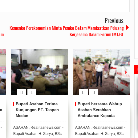
Previous
Kemenko Perekonomian Minta Pemko Batam Mamfaatkan Peluang
am
Kerjasama Dalam Forum IMT-GT
Bupati Asahan Terima
Bupati bersama Wabup
a
Kunjungan PT. Taspen
Asahan Serahkan
Medan
Ambulance Kepada
 Tinjau Pemupukan Pohon dan
Safari Ramadhan Walikota Ajang
Ketua DPRD Tanjungpinang
Ra
Dinkes Kabupaten
Kesiapan Pelebaran Jalan
Silahturahmi Dan Komunikasi
Memimpin Rapat Paripurna
HUT 
Asahan
-
ASAHAN, Realitasnews.com -
ASAHAN, Realitasnews.com -
Dengan Masyarakat
Pengesahan Ranperda Perubahan
19/06/19
0 Comments
Bupati Asahan H. Surya, BSc
Bupati Asahan H. Surya, BSc
2019/05/14
0 Comments
2022/09/24
0 Comments
20
APBD TA 2022 Menjadi Perda
Pe