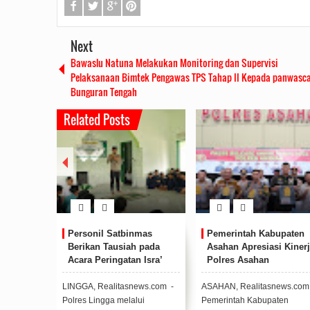
Next
Bawaslu Natuna Melakukan Monitoring dan Supervisi
Pelaksanaan Bimtek Pengawas TPS Tahap II Kepada panwasc
Bunguran Tengah
Related Posts
itas
Personil Satbinmas
Pemerintah Kabupaten
rakat di
Berikan Tausiah pada
Asahan Apresiasi Kinerj
mun, PT
Acara Peringatan Isra’
Polres Asahan
Rudi Sampaikan Rencana
Rudi
 Berikan
Mi’raj di SMPN 1 Singkep
Pembangunan Batam
an Gratis
Pesisir
news.com -
LINGGA, Realitasnews.com -
ASAHAN, Realitasnews.com 
2019/07/16
0 Comments
20
Polres Lingga melalui
Pemerintah Kabupaten