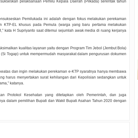
kseskan pelaksanaan Pemilu Kepala Daerah (Pilkada) serentak tahun
mensukseskan Pemilukada ini adalah dengan fokus melakukan perekaman
kan KTP-EL khusus pada Pemula (warga yang baru pertama melakukan
” kata H Supriyanto saat ditemui sejumlah awak media di ruang kerjanya
simalkan kualitas layanan yaitu dengan Program Tim Jebol (Jembut Bola)
kan (Si Togap) untuk mempermudah masyarakat dalam pengurusan dokumen
 keatas dan ingin melakukan perekaman e-KTP syaratnya hanya membawa
ang harus menyertakan surat kehilangan dari Kepolisian sedangkan untuk
ama,” katanya.
an Protokol Kesehatan yang ditetapkan oleh Pemerintah, dan juga
nya dalam pemilihan Bupati dan Wakil Bupati Asahan Tahun 2020 dengan