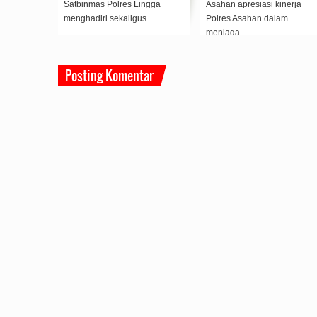
Satbinmas Polres Lingga
Asahan apresiasi kinerja
as
menghadiri sekaligus ...
Polres Asahan dalam
menjaga...
Posting Komentar