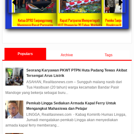
a DPRD Tanjungpinang
Rapat Paripurna Memperingati
Pemko Tanjung Pinang Bagikan
Ketua 
pin Rapat Paripurna
HUT Otonom ke 20 Tahun, Walikota
Bingkisan Hari Raya Idul Fitri
Pimpin 
han Ranperda Perubahan
Rahma Paparkan Capaian
Untuk Masyarakat Penerima DTKS
Jawaban
09/24
0 Comments
2021/10/18
0 Comments
2020/05/11
0 Comments
2020
TA 2022 Menjadi Perda
Pembangunan Selama 3 Tahun
Fraks
Ta
Populars
Archive
Tags
Seorang Karyawan PKWT PTPN Huta Padang Tewas Akibat
Tersengat Arus Listrik
ASAHAN, Realitasnews.com – Sungguh malang nasib dari
Tua Hasibuan (20 tahun) warga kecamatan Bandar Pasir
Mandoge yang bekerja sebagai buru...
Pemkab Lingga Sediakan Armada Kapal Ferry Untuk
Mengangkut Mahasiswa dan Pelajar
LINGGA, Realitasnews.com - Kabag Kominfo Humas Lingga,
Jumadi mengatakan pemkab Lingga akan menyediakan
armada kapal ferry memberang...