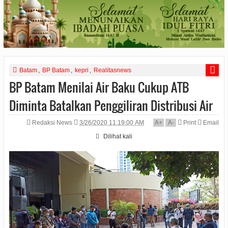
Batam
,
BP Batam
,
kepri
,
Realitasnews
BP Batam Menilai Air Baku Cukup ATB
Diminta Batalkan Penggiliran Distribusi Air
Redaksi News
3/26/2020 11:19:00 AM
A
+
A
-
Print
Email
Dilihat
kali