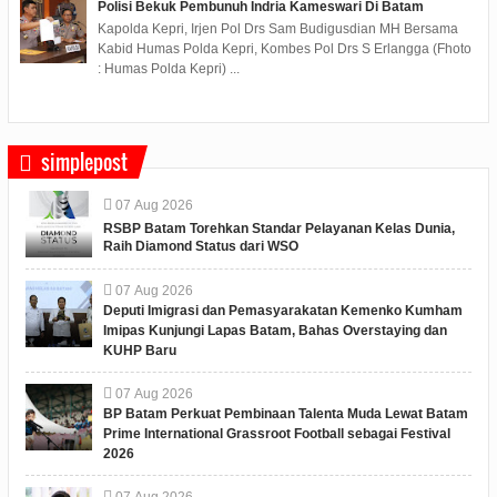
Polisi Bekuk Pembunuh Indria Kameswari Di Batam
Kapolda Kepri, Irjen Pol Drs Sam Budigusdian MH Bersama
Kabid Humas Polda Kepri, Kombes Pol Drs S Erlangga (Fhoto
: Humas Polda Kepri) ...
simplepost
07
Aug
2026
RSBP Batam Torehkan Standar Pelayanan Kelas Dunia,
Raih Diamond Status dari WSO
07
Aug
2026
Deputi Imigrasi dan Pemasyarakatan Kemenko Kumham
Imipas Kunjungi Lapas Batam, Bahas Overstaying dan
KUHP Baru
07
Aug
2026
BP Batam Perkuat Pembinaan Talenta Muda Lewat Batam
Prime International Grassroot Football sebagai Festival
2026
07
Aug
2026