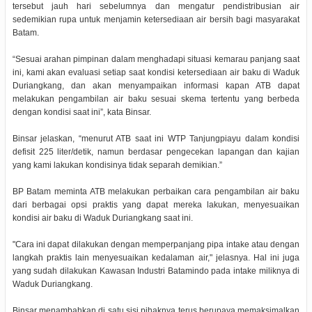
tersebut jauh hari sebelumnya dan mengatur pendistribusian air
sedemikian rupa untuk menjamin ketersediaan air bersih bagi masyarakat
Batam.
“Sesuai arahan pimpinan dalam menghadapi situasi kemarau panjang saat
ini, kami akan evaluasi setiap saat kondisi ketersediaan air baku di Waduk
Duriangkang, dan akan menyampaikan informasi kapan ATB dapat
melakukan pengambilan air baku sesuai skema tertentu yang berbeda
dengan kondisi saat ini”, kata Binsar.
Binsar jelaskan, “menurut ATB saat ini WTP Tanjungpiayu dalam kondisi
defisit 225 liter/detik, namun berdasar pengecekan lapangan dan kajian
yang kami lakukan kondisinya tidak separah demikian.”
BP Batam meminta ATB melakukan perbaikan cara pengambilan air baku
dari berbagai opsi praktis yang dapat mereka lakukan, menyesuaikan
kondisi air baku di Waduk Duriangkang saat ini.
"Cara ini dapat dilakukan dengan memperpanjang pipa intake atau dengan
langkah praktis lain menyesuaikan kedalaman air," jelasnya. Hal ini juga
yang sudah dilakukan Kawasan Industri Batamindo pada intake miliknya di
Waduk Duriangkang.
Binsar menambahkan di satu sisi pihaknya terus berupaya memaksimalkan