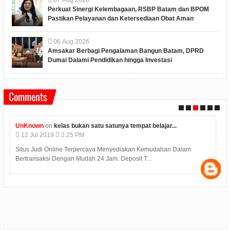
Perkuat Sinergi Kelembagaan, RSBP Batam dan BPOM
Pastikan Pelayanan dan Ketersediaan Obat Aman
06
Aug
2026
Amsakar Berbagi Pengalaman Bangun Batam, DPRD
Dumai Dalami Pendidikan hingga Investasi
Comments
UnKnown
on
kelas bukan satu satunya tempat belajar...
Unkn
12
Jul
2019
2:25 PM
12
J
Situs Judi Online Terpercaya Menyediakan Kemudahan Dalam
Judi D
Bertransaksi Dengan Mudah 24 Jam. Deposit T...
minima