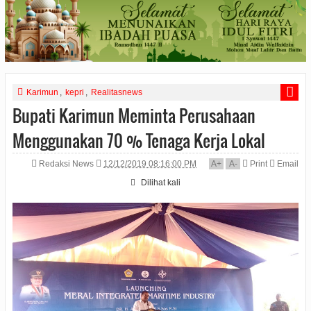
Karimun
,
kepri
,
Realitasnews
Bupati Karimun Meminta Perusahaan
Menggunakan 70 % Tenaga Kerja Lokal
Redaksi News
12/12/2019 08:16:00 PM
A
+
A
-
Print
Email
Dilihat
kali