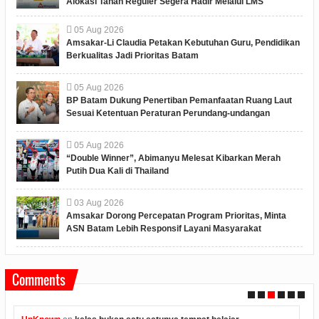
Alokasi Tanah Reguler Segera Hadir Melalui LMS
05
Aug
2026
Amsakar-Li Claudia Petakan Kebutuhan Guru, Pendidikan
Berkualitas Jadi Prioritas Batam
05
Aug
2026
BP Batam Dukung Penertiban Pemanfaatan Ruang Laut
Sesuai Ketentuan Peraturan Perundang-undangan
05
Aug
2026
“Double Winner”, Abimanyu Melesat Kibarkan Merah
Putih Dua Kali di Thailand
03
Aug
2026
Amsakar Dorong Percepatan Program Prioritas, Minta
ASN Batam Lebih Responsif Layani Masyarakat
Comments