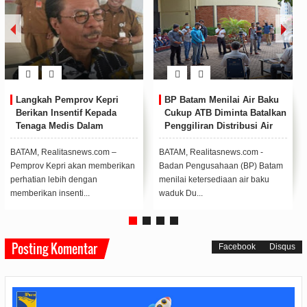
Tampil Praktis dan Irit,
Kapolda Kepri Buka Diktuk
Honda Supra X 125 Cocok
Bintara Polri T.A 2020/2021
Temani Aktivitas Anak Muda
di Sekolah Polisi Negara
di Kepri
Polda Kepri
Honda Supra X 125 hadir sebagai
KARIMUN, Realitasnews.com -
motor yang dikenal tangguh dan
Kapolda Kepri, Irjen Dr. Pol Aris
irit cocok digunakan untuk masy...
Budiman M,Si memimpin upacara
pembukaa...
Posting Komentar
Facebook
Disqus