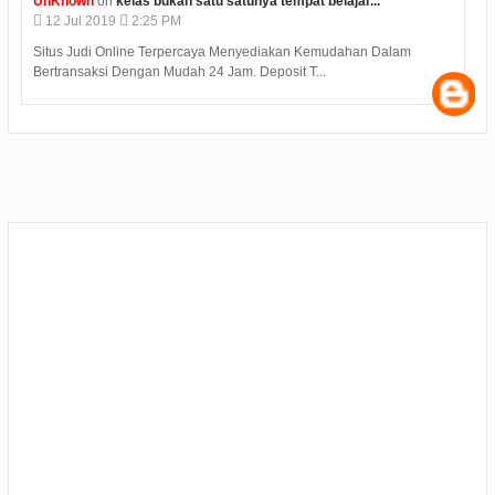
UnKnown
on
kelas bukan satu satunya tempat belajar...
12
Jul
2019
2:25 PM
Situs Judi Online Terpercaya Menyediakan Kemudahan Dalam
Bertransaksi Dengan Mudah 24 Jam. Deposit T...