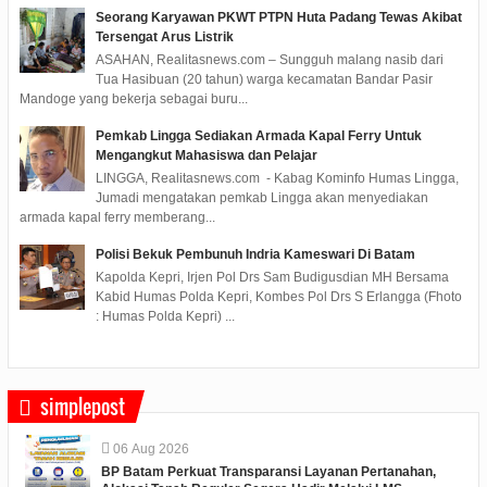
Seorang Karyawan PKWT PTPN Huta Padang Tewas Akibat
Tersengat Arus Listrik
ASAHAN, Realitasnews.com – Sungguh malang nasib dari
Tua Hasibuan (20 tahun) warga kecamatan Bandar Pasir
Mandoge yang bekerja sebagai buru...
Pemkab Lingga Sediakan Armada Kapal Ferry Untuk
Mengangkut Mahasiswa dan Pelajar
LINGGA, Realitasnews.com - Kabag Kominfo Humas Lingga,
Jumadi mengatakan pemkab Lingga akan menyediakan
armada kapal ferry memberang...
Polisi Bekuk Pembunuh Indria Kameswari Di Batam
Kapolda Kepri, Irjen Pol Drs Sam Budigusdian MH Bersama
Kabid Humas Polda Kepri, Kombes Pol Drs S Erlangga (Fhoto
: Humas Polda Kepri) ...
simplepost
06
Aug
2026
BP Batam Perkuat Transparansi Layanan Pertanahan,