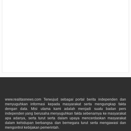
www.realitasnews.com Terwujud sebagai portal berita independen dan
menyuguhkan informasi kepada masyarakat serta mengungkap fakta
dengan data. Misi utama kami adalah menjadi suatu badan pers
independen yang berusaha menyuguhkan fakta sebenarnya ke masyarakat
apa adanya, serta turut serta dalam upaya mencerdaskan masyarakat
dalam kehidupan berbangsa dan bernegara turut serta mengawasi dan
mengontrol kebijakan pemerintah.