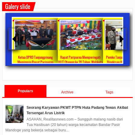
Galery slide
ta Ajang
Ketua DPRD Tanjungpinang
Rapat Paripurna Memperingati
Pemko Tanjung Pinang
unikasi
Memimpin Rapat Paripurna
HUT Otonom ke 20 Tahun, Walikota
Bingkisan Hari Raya Id
at
Pengesahan Ranperda Perubahan
Rahma Paparkan Capaian
Untuk Masyarakat Pene
ments
2022/09/24
0 Comments
2021/10/18
0 Comments
2020/05/11
0 Com
APBD TA 2022 Menjadi Perda
Pembangunan Selama 3 Tahun
Populars
Archive
Tags
Seorang Karyawan PKWT PTPN Huta Padang Tewas Akibat
Tersengat Arus Listrik
ASAHAN, Realitasnews.com – Sungguh malang nasib dari
Tua Hasibuan (20 tahun) warga kecamatan Bandar Pasir
Mandoge yang bekerja sebagai buru...